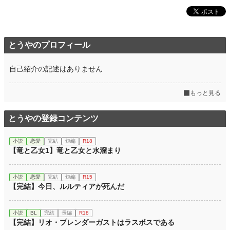
とうやのプロフィール
自己紹介の記述はありません
もっと見る
とうやの登録コンテンツ
小説
恋愛
完結
短編
R18
【竜と乙女1】竜と乙女と水溜まり
小説
恋愛
完結
短編
R15
【完結】今日、ルルティアが死んだ
小説
BL
完結
長編
R18
【完結】リオ・プレンダーガストはラスボスである