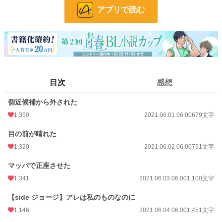
け？！
アプリで読む
自分のために努力して、自分のために生きていく。そう決めたら友達がいっぱい
できた。親友もできた。すぐ旦那になったけど。
***********************
目次
感想
ATTENTION
***********************
側近候補から外された
※オリジンシリーズ、魔王シリーズとは世界線が違います。単発の短い話です。
1,350
2021.06.01 06:00
679文字
『新居に旦那の幼馴染〜』と多分同じ世界線です。
目の前が晴れた
※朝6時くらいに更新です。
1,320
2021.06.02 06:00
791文字
マッパで正座させた
小説
3,037 位 / 228,619 件
1,341
2021.06.03 06:00
1,100文字
BL
563 位 / 31,392 件
【side ジョージ】アレは私のものなのに
お気に入り
4,293
1,146
2021.06.04 06:00
1,451文字