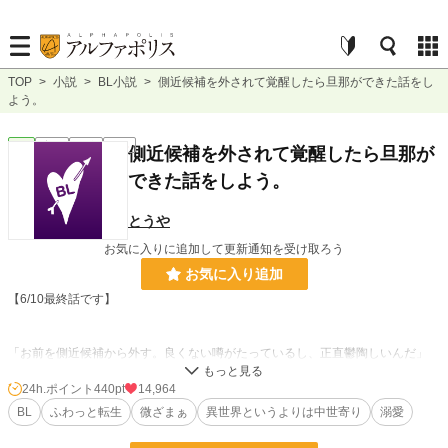
TOP
>
小説
>
BL小説
>
側近候補を外されて覚醒したら旦那ができた話をし
よう。
BL
完結
短編
R18
側近候補を外されて覚醒したら旦那が
できた話をしよう。
とうや
お気に入りに追加して更新通知を受け取ろう
お気に入り追加
【6/10最終話です】
「お前を側近候補から外す。良くない噂がたっているし、正直鬱陶しいんだ」
王太子殿下のために10年捧げてきた生活だった。側近候補から外され、公爵家
24h.ポイント
440pt
14,964
を除籍された。死のうと思った時に思い出したのは、ふわっとした前世の記憶。
BL
ふわっと転生
微ざまぁ
異世界というよりは中世寄り
溺愛
あれ？俺ってあいつに尽くして尽くして、自分のための努力ってした事あったっ