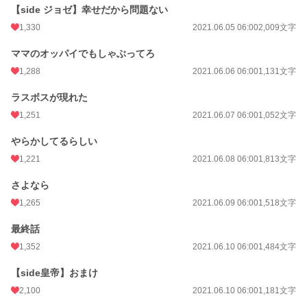
24h.ポイント
440 pt
【side ジョゼ】幸せだから問題ない
文字数
14,209
1,330
2021.06.05 06:00
2,009文字
更新日時
2021.06.10 06:00
ママのオッパイでもしゃぶってろ
1,288
2021.06.06 06:00
1,131文字
初回公開日時
2021.06.01 06:00
ラスボスが現れた
初回完結日時
2021.06.01 06:00
1,251
2021.06.07 06:00
1,052文字
週間ポイント
3,514 pt (2,859 位)
やらかしてるらしい
月間ポイント
14,644 pt (3,201 位)
1,221
2021.06.08 06:00
1,813文字
年間ポイント
175,573 pt (3,578 位)
さよなら
累計ポイント
1,868,488 pt (3,050 位)
1,265
2021.06.09 06:00
1,518文字
最終話
1,352
2021.06.10 06:00
1,484文字
【side皇帝】おまけ
2,100
2021.06.10 06:00
1,181文字