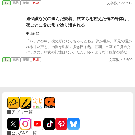
されてしまう。処刑場にて皇帝から二つの選択肢を提示されたの
文字数：28,512
BL
完結
短編
R15
だが、二つ目の内容は「レイナードの花嫁になること」だった。
初めて人から求められたこともあり、花嫁になることを承諾す
る。素直で元気いっぱいなド直球第二皇子×愛されることに慣れ
過保護な父の歪んだ愛着。旅立ちを控えた俺の身体は、
ていない治癒魔法使いの第三王子の恋愛物語。 表紙担当者：白す
夜ごとに父の形で塗り潰される
（しらす）様に描いて頂きました。
中山(ほ)
「パックの中、僕の形になっちゃったね」 夢か現か。耳元で囁か
れる甘い声と、内側を執拗に掻き回す熱。翌朝、自室で目覚めた
パックに、昨夜の記憶はない。ただ、疼くような下腹部の熱だけ
が残っていた。 相談しようと向かった相手こそが、自分を侵食し
文字数：2,509
BL
完結
短編
R18
ている張本人だとも知らずに、パックは父の部屋の扉を開く。 こ
のお話はムーンライトでも投稿してます〜
アプリ一覧
公式SNS一覧