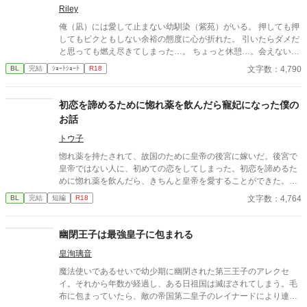
Riley
俺（凪）には愛して止まない幼馴染（紫苑）がいる。 押しても押
してもビクともしない余裕の態度に心が折れた。 引いたらダメだ
と思っても燃え尽きてしまった…。 ちょっと休憩…。会えないと
寂しいけど、引くと言ったからには自分からいけない…
文字数：4,790
BL
完結
ｼｮｰﾄｼｮｰﾄ
R18
初恋を諦めるために惚れ薬を飲んだら寵妃になった僕の
お話
トウ子
惚れ薬を持たされて、故国のために皇帝の後宮に嫁いだ。後宮で
皇帝ではない人に、初めての恋をしてしまった。初恋を諦めるた
めに惚れ薬を飲んだら、きちんと皇帝を愛することができた。心
からの愛を捧げたら皇帝にも愛されて、僕は寵妃になった。それ
文字数：4,764
BL
完結
短編
R18
だけの幸せなお話。 2022年の惚れ薬自飲BL企画参加作品。ムー
ンライトノベルズでも投稿しています。
幽閉王子は最強皇子に包まれる
皇洵璃音
魔法使いであるせいで幼少期に幽閉された第三王子のアレクセ
イ。それから年数が経過し、ある日祖国は滅ぼされてしまう。毛
布に包まっていたら、敵の帝国第二皇子のレイナードにより連行