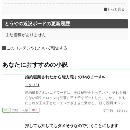
もっと見る
とうやの近況ボードの更新履歴
まだ投稿がありません
このコンテンツについて報告する
あなたにおすすめの小説
婚約破棄されたから能力隠すのやめまーすw
ミクリ21
婚約破棄されたエドワードは、実は秘密をもっていた。それを知
らない転生ヒロインは見事に王太子をゲットした。しかし、のち
にこれが王太子とヒロインのざまぁに繋がる。 軽く説明 ★シンシ
ア…乙女ゲームに転生したヒロイン。自分が主人公だと思ってい
文字数：39,775
BL
完結
長編
R18
る。 ★エドワード…転生者だけど乙女ゲームの世界だとは知らな
い。本当の主人公です。
押しても押してもダメそうなので引くことにします