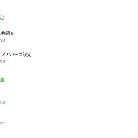
定
人物紹介
28
オメガバース設定
10
国
20
21