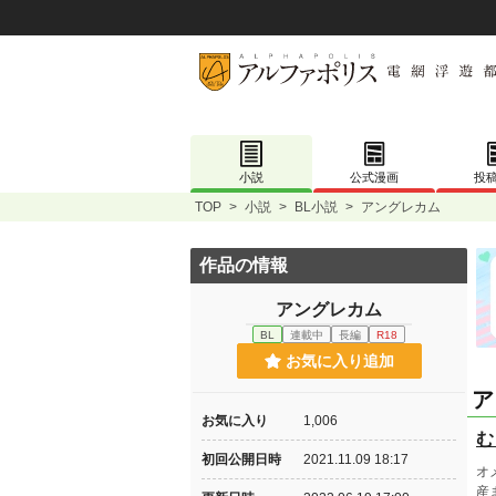
小説
公式漫画
投
TOP
>
小説
>
BL小説
>
アングレカム
作品の情報
アングレカム
BL
連載中
長編
R18
お気に入り追加
ア
お気に入り
1,006
む
初回公開日時
2021.11.09 18:17
オ
産