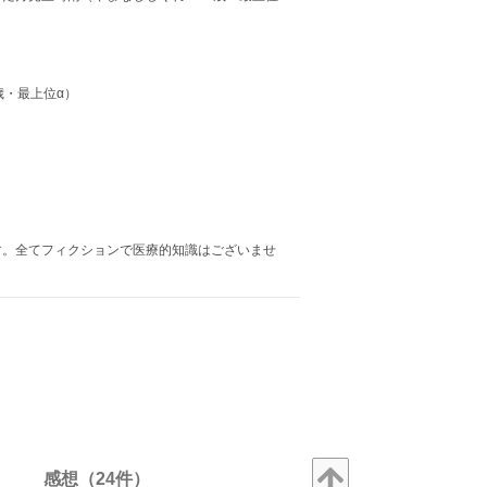
歳・最上位α）
す。全てフィクションで医療的知識はございませ
感想（24件）