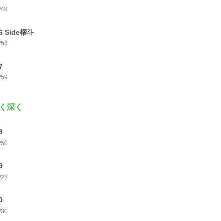
48
6 Side櫂斗
58
7
59
く深く
8
50
9
28
0
30