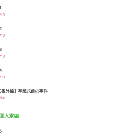
1
40
2
40
3
48
4
38
【番外編】卒業式前の事件
44
園入寮編
5