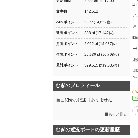
更新日時
2022.06.19 17:00
Ω
文字数
142,512
ア
24h.ポイント
56 pt (14,827位)
進
週間ポイント
388 pt (17,147位)
時
月間ポイント
2,052 pt (15,687位)
ー
年間ポイント
25,930 pt (16,798位)
溺
累計ポイント
599,615 pt (9,035位)
※
ん
むぎのプロフィール
小
自己紹介の記述はありません
もっと見る
むぎの近況ボードの更新履歴