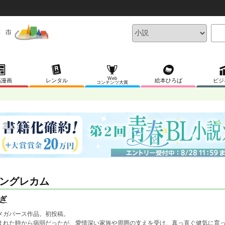
Web
稿漫画
レンタル
絵本ひろば
ビジ
コンテンツ大賞
ングレカム
ぎ
メガバース作品。初投稿。
まれた時から病弱だったが、愛情深い家族や周囲の支えを受け、真っ直ぐ健気に育っ