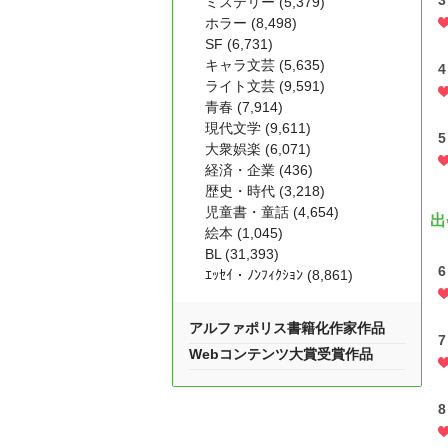
3
ミステリー (5,379)
ホラー (8,498)
SF (6,731)
キャラ文芸 (5,635)
4
ライト文芸 (9,591)
青春 (7,914)
現代文学 (9,611)
5
大衆娯楽 (6,071)
経済・企業 (436)
歴史・時代 (3,218)
児童書・童話 (4,654)
出
絵本 (1,045)
BL (31,393)
6
ｴｯｾｲ・ﾉﾝﾌｨｸｼｮﾝ (8,861)
アルファポリス書籍化作家作品
7
Webコンテンツ大賞受賞作品
8