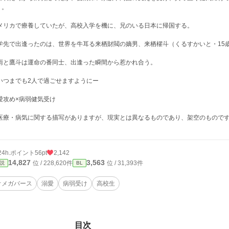
）。
メリカで療養していたが、高校入学を機に、兄のいる日本に帰国する。
学先で出逢ったのは、世界を牛耳る来栖財閥の嫡男、来栖櫂斗（くるすかいと・15
雨と鷹斗は運命の番同士、出逢った瞬間から惹かれ合う。
いつまでも2人で過ごせますようにー
愛攻め×病弱健気受け
医療・病気に関する描写がありますが、現実とは異なるものであり、架空のもので
。
24h.ポイント
56pt
2,142
14,827
3,563
位 / 228,620件
位 / 31,393件
説
BL
オメガバース
溺愛
病弱受け
高校生
目次