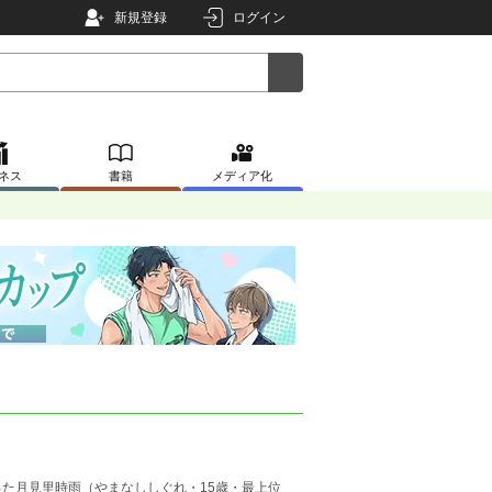
新規登録
ログイン
ネス
書籍
メディア化
た月見里時雨（やまなししぐれ・15歳・最上位