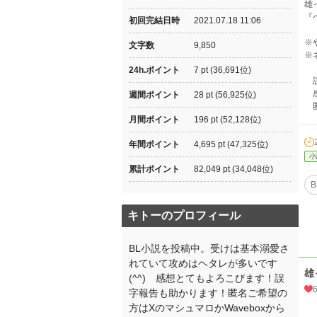
雄
『
初回完結日時
2021.07.18 11:06
※
文字数
9,850
※
24h.ポイント
7 pt (36,691位)
誤
感
週間ポイント
28 pt (56,925位)
匿
月間ポイント
196 pt (52,128位)
年間ポイント
4,695 pt (47,325位)
小
累計ポイント
82,049 pt (34,048位)
B
キトーのプロフィール
BL小説を投稿中。受けは基本溺愛さ
れていて攻めはヘタレが多いです
雄
(⁠^⁠^⁠) 感想とてもよろこびます！誤
字報告も助かります！匿名ご希望の
方はXのマシュマロかWaveboxから