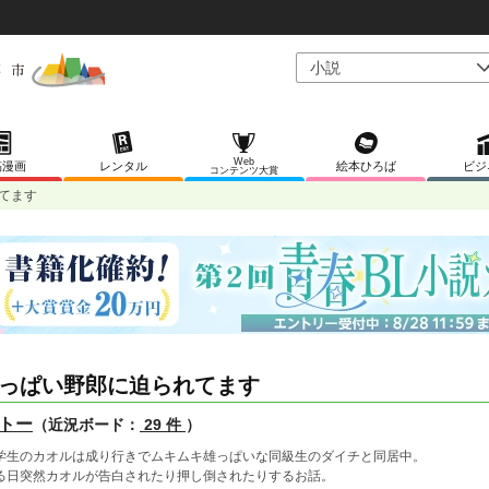
Web
稿漫画
レンタル
絵本ひろば
ビジ
コンテンツ大賞
てます
っぱい野郎に迫られてます
トー
（近況ボード：
29 件
）
学生のカオルは成り行きでムキムキ雄っぱいな同級生のダイチと同居中。
る日突然カオルが告白されたり押し倒されたりするお話。