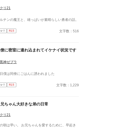
クリ21
ルチンの魔王と、雄っぱいが素晴らしい勇者の話。
文字数：516
ｼｮｰﾄ
R15
同僚に密室に連れ込まれてイケナイ状況です
黒神ゼブラ
日僕は同僚にごはんに誘われました
文字数：1,229
ｼｮｰﾄ
R15
お兄ちゃん大好きな弟の日常
クリ21
の朝は早い。 お兄ちゃんを愛するために、早起き