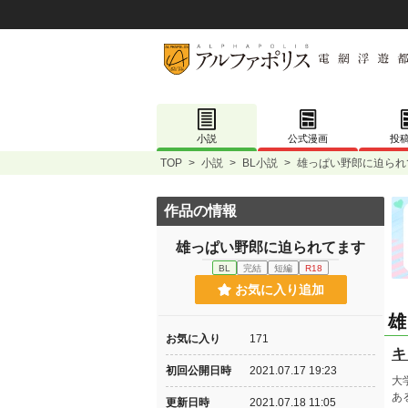
小説
公式漫画
投
TOP
>
小説
>
BL小説
>
雄っぱい野郎に迫られ
作品の情報
雄っぱい野郎に迫られてます
BL
完結
短編
R18
お気に入り追加
雄
お気に入り
171
キ
初回公開日時
2021.07.17 19:23
大
あ
更新日時
2021.07.18 11:05