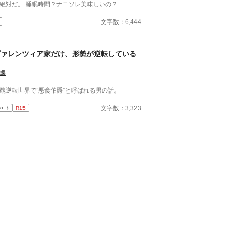
絶対だ。 睡眠時間？ナニソレ美味しいの？
文字数：6,444
ヴァレンツィア家だけ、形勢が逆転している
蝶
醜逆転世界で”悪食伯爵”と呼ばれる男の話。
文字数：3,323
ｼｮｰﾄ
R15