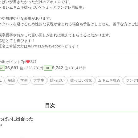
っぱいが書きたかっただけのアホエロです。
ヘタレムキムキ雄っぱい✕ちょっとツンデレ同級生』
やや無理やりな表現があります。
ネタバレを避けるため性的な表現が含まれる場合も予告はしません。苦手な方はご
字脱字やおかしな言い回しがあれば教えてもらえると助かります。
想とても喜びます！
名ご希望の方はXのマロかWaveboxへどうぞ！
24h.ポイント
7pt
347
36,691
9,742
位 / 228,781件
位 / 31,415件
説
BL
L
短編
学生
大学生
雄っぱい
雄っぱい攻め
ムキムキ攻め
ツンデ
目次
っぱいに出会った
65