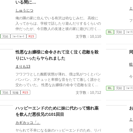
いる間に…
ミ
しゅうじつ
俺の隣の家に住んでいる有沢は幼なじみだ。 高校に
フ
入ってからは、学校で話したり遊んだりするくらいの
仲だったが、今日数人の友達と彼の家に遊びに行くこ
BL
完結
ｼｮｰﾄ
とになった。 数年ぶりの幼なじみの家を懐かしんで
文字数：10,110
完結
ｼｮｰﾄｼｮｰﾄ
R15
いる中、いつの間にか友人たちは帰っており、幼なじ
みと2人きりに。 そこで俺は彼の部屋であるものを見
つけてしまい、部屋に来た有沢に咄嗟に寝たフリをす
性悪なお嬢様に命令されて泣く泣く恋敵を殺
るが…
りにいったらヤられました
暗
まりも13
フワフワとした酩酊状態が薄れ、僕は気がつくとパン
今
パンパン、ズチュッと卑猥な音をたてて激しく誰かと
交わっていた。 性悪なお嬢様の命令で恋敵を泣く泣
BL
完結
ｼｮｰﾄ
く殺りに行ったら逆にヤラれちゃった、ちょっとアホ
文字数：10,712
完結
短編
R15
な子の話です。 （ムーンライトノベルにも掲載して
います）
ハッピーエンドのために妹に代わって惚れ薬
を飲んだ悪役兄の101回目
ミ
カギカッコ「」
僕
ヤられて不幸になる妹のハッピーエンドのため、リバ