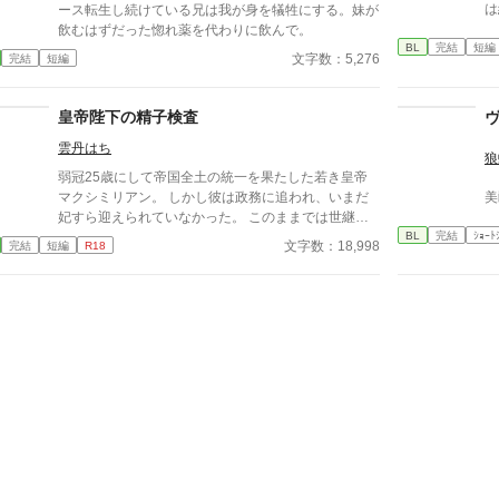
は
ース転生し続けている兄は我が身を犠牲にする。妹が
飲むはずだった惚れ薬を代わりに飲んで。
BL
完結
短編
文字数：5,276
完結
短編
皇帝陛下の精子検査
雲丹はち
狼
弱冠25歳にして帝国全土の統一を果たした若き皇帝
マクシミリアン。 しかし彼は政務に追われ、いまだ
美
妃すら迎えられていなかった。 このままでは世継ぎ
BL
完結
ｼｮｰﾄ
が産まれるかどうかも分からない。 焦れた官僚たち
文字数：18,998
完結
短編
R18
に迫られ、マクシミリアンは世にも屈辱的な『検査』
を受けさせられることに――!?