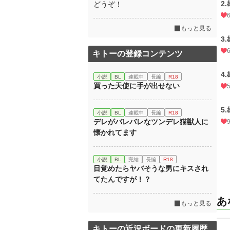
2
どうぞ！
もっと見る
3
キトーの登録コンテンツ
4
小説
BL
連載中
長編
R18
買った天使に手が出せない
5
小説
BL
連載中
長編
R18
デレがバレバレなツンデレ猫獣人に
懐かれてます
小説
BL
完結
長編
R18
目覚めたらヤバそうな男にキスされ
てたんですが！？
あ
もっと見る
キトーの近況ボードの更新履歴