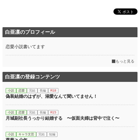
小説
36,494 位 / 228,774 件
恋愛
15,837 位 / 66,370 件
白亜凛のプロフィール
お気に入り
578
24h.ポイント
7 pt
恋愛小説書いてます
文字数(レンタル含む)
147,918
もっと見る
更新日時
2025.04.07 13:41
白亜凛の登録コンテンツ
初回公開日時
2023.01.14 22:37
初回完結日時
2023.02.01 20:27
小説
恋愛
完結
長編
R18
偽装結婚のはずが、溺愛なんて聞いてません！
週間ポイント
119 pt (31,906 位)
月間ポイント
504 pt (34,681 位)
小説
恋愛
完結
長編
R15
月城副社長うっかり結婚する 〜仮面夫婦は背中で泣く〜
年間ポイント
9,450 pt (32,420 位)
累計ポイント
262,104 pt (16,730 位)
小説
キャラ文芸
完結
短編
薔薇と少年