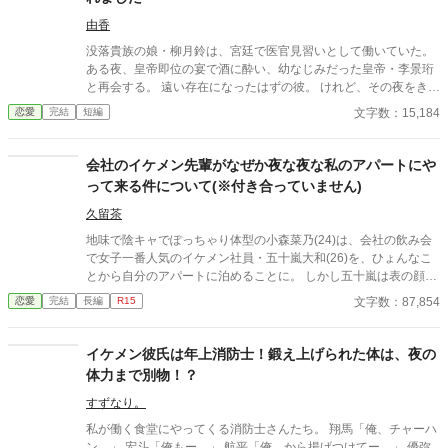
由香
没落貴族の娘・柳月鈴は、宮廷で医官見習いとして働いていた。
ある夜、皇帝即位の宴で酒に酔い、幼なじみだった皇帝・李景珩
と再会する。 遠い存在になったはずの彼。 けれど、その夜をきっ
かけに月鈴の運命は大きく動き出す。 冷酷と恐れられる皇帝が、
文字数：15,184
恋愛
完結
短編
なぜか彼女だけには甘すぎて――。
会社のイケメン先輩がなぜか夜な夜な私のアパートにや
って来る件について(※付き合っていません)
久留茶
地味で陰キャでぽっちゃり体型の小森菜乃(24)は、会社の飲み会
で女子一番人気のイケメン社員・五十嵐大和(26)を、ひょんなこ
とから自分のアパートに泊めることに。 しかし五十嵐は表の顔と
は別に、腹黒でひと癖もふた癖もある男だった。 「お前は俺の恋
文字数：87,854
恋愛
完結
長編
R15
愛対象外。ヤル気も全く起きない安全地帯」 ――酷い言葉に、菜
乃は呆然。二度と関わるまいと決める。 なのに、それを境に彼は
夜な夜な菜乃のもとへ現れるようになり……？ 溺愛×性格に難あ
イケメン彼氏は年上消防士！鍛え上げられた体は、夜の
りの執着男子 × 冴えない自分から変身する健気ヒロイン。 王道と
体力まで別物！？
刺激が詰まったオフィスラブコメディ！ ✽全28話完結 ✽辛口で過
激な発言あり。苦手な方はご注意ください。 ✽他誌にも掲載中で
すずなり。
す。 ✽2026.4/11 エブリスタ用に使用している表紙に変更しまし
私が働く食堂にやってくる消防士さんたち。 翔馬「俺、チャーハ
た。 →表紙はイラストをGrok タイトルをChatGPTでAI生成して
ン。」 宏斗「俺もー。」 航平「俺、から揚げつけてー。」 優弥