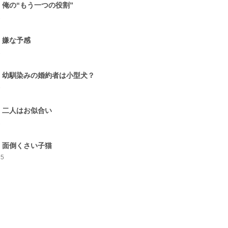
．俺の“もう一つの役割”
2
．嫌な予感
2
．幼馴染みの婚約者は小型犬？
3
．二人はお似合い
2
．面倒くさい子猫
15