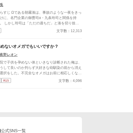
メガバースBLです。
兎
である朝霧湊は、事故のような一夜をきっ
けに、名門企業の御曹司α・九条玲司と関係を持
だの過ちだ」と湊を切り捨
、政略結婚のためβの婚約者との未来を選んだ。 深
文字数：12,313
傷ついた湊は、彼の前から姿を消す。 数か月後―
まで誰も知らなかった希少な
遅咲きΩ』として覚醒する。 その瞬間、玲司は初め
孕めないオメガでもいいですか？
湊こそが運命の番だったと知る。 「戻ってきてく
夜野レオン
けてくる玲司。 だが湊の隣
は、自分を支え続けてくれた医師のα・神崎伊織が
院で子供を孕めない体といきなり診断された俺は、
は俺を捨てたでしょう」 後悔に苦し
うして良いのか判らず大好きな幼馴染の前から消え
α、執着する第二のα、そして希少Ωを巡る陰謀。
選択をした。不完全なオメガはお前に相応しくない
う二度と傷つきたくないΩが最後に選ぶ相手とは―
ら…… オメガバース作品です。
文字数：4,096
R15
執着が加速する、すれ違いオ
ガバースBL。
公式SNS一覧