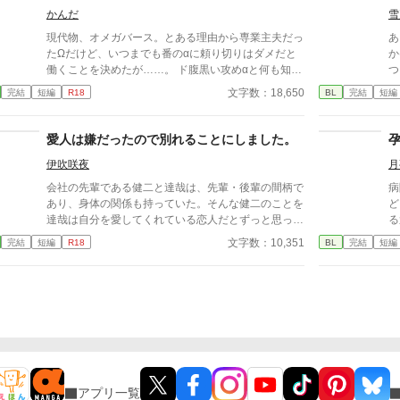
せる男と意気投合し、彼と一夜を共にしてしまう。
オ
かんだ
雪
目が覚めると罪悪感に襲われ、すぐさま宿を去ってい
現代物、オメガバース。とある理由から専業主夫だっ
あらすじ Ω
く。 「これじゃあ原作のイライと変わらないじゃ
たΩだけど、いつまでも番のαに頼り切りはダメだと
か
ん！」 その後体調不良を訴え、医師に診てもらうと
働くことを決めたが……。 ド腹黒い攻めαと何も知ら
つ。 しかし玲司は「た
とんでもない事を言われたのだった。 「あなた……Ω
ず幸せな檻の中にいるΩの話。
て
文字数：18,650
完結
短編
R18
BL
完結
短編
になっていますよ」 「へ？」 そしてワンナイトをし
く
た男がまさかの国の英雄で、まさかまさか求愛し公開
―。 湊の身体は、これ
プロポーズまでして来て―― オメガバースの世界で
『
愛人は嫌だったので別れることにしました。
運命に導かれる、強引な俺様α×頑張り屋な元悪役令
て
息の元βのΩのラブストーリー。
伊吹咲夜
月
れ」 今さら必死に追いか
に
会社の先輩である健二と達哉は、先輩・後輩の間柄で
病
いた。 「あなた
あり、身体の関係も持っていた。そんな健二のことを
ど
む
達哉は自分を愛してくれている恋人だとずっと思って
る
も
いた。 しかし健二との関係は身体だけで、それ以上
か
文字数：10,351
完結
短編
R18
BL
完結
短編
―。 捨てた側の後悔と
のことはない。疑問に思っていた日、健二が結婚した
メ
と朝礼で報告が。健二は達哉のことを愛してはいなか
ったのか？
アプリ一覧