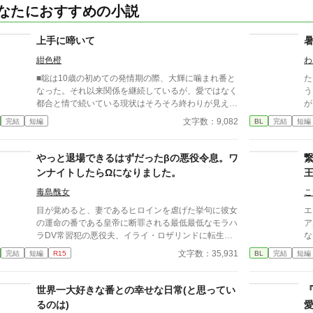
なたにおすすめの小説
上手に啼いて
紺色橙
わ
■聡は10歳の初めての発情期の際、大輝に噛まれ番と
た
なった。それ以来関係を継続しているが、愛ではなく
う
都合と情で続いている現状はそろそろ終わりが見えて
が
いた。 ■注意*独自オメガバース設定。■『それは愛か
文字数：9,082
完結
短編
BL
完結
短編
本能か』と同じ世界設定です。関係は一切なし。
やっと退場できるはずだったβの悪役令息。ワ
ンナイトしたらΩになりました。
毒島醜女
こ
目が覚めると、妻であるヒロインを虐げた挙句に彼女
エ
の運命の番である皇帝に断罪される最低最低なモラハ
ア
ラDV常習犯の悪役夫、イライ・ロザリンドに転生し
な
た。 そんな最期は絶対に避けたいイライはヒーロー
ぎ
文字数：35,931
完結
短編
R15
BL
完結
短編
とヒロインの仲を結ばせつつ、ヒロインと円満に別れ
に
る為に策を練った。 彼の努力は実り、主人公たちは
期
結ばれ、イライはお役御免となった。 「これでやっ
え
世界一大好きな番との幸せな日常(と思ってい
と安心して退場できる」 これまでの自分の努力を労
禁
るのは)
うように酒場で飲んでいたイライは、いい薫りを漂わ
子