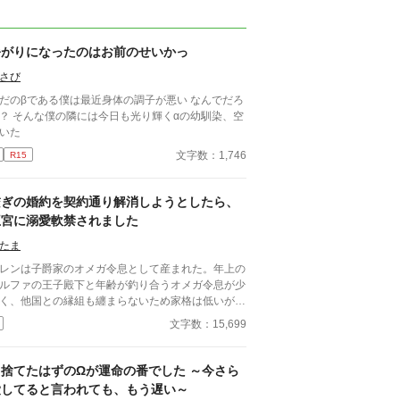
暑がりになったのはお前のせいかっ
さび
だのβである僕は最近身体の調子が悪い なんでだろ
？ そんな僕の隣には今日も光り輝くαの幼馴染、空
いた
文字数：1,746
R15
繋ぎの婚約を契約通り解消しようとしたら、
王宮に溺愛軟禁されました
たま
レンは子爵家のオメガ令息として産まれた。年上の
ルファの王子殿下と年齢が釣り合うオメガ令息が少
く、他国との縁組も纏まらないため家格は低いが繋
として一応婚約をしている。王子のことは兄のよう
文字数：15,699
慕っており、初恋の人ではあるけれど、契約終了時
か王子に想い人が現れた時には解消されるものと考
ていた。ところが婚約解消時期の直前に王子宮に軟
『捨てたはずのΩが運命の番でした ～今さら
された。結婚を承諾するまでここから出さないと王
愛してると言われても、もう遅い～
から溢れるほどの愛を与えられる。ハッピーエンド