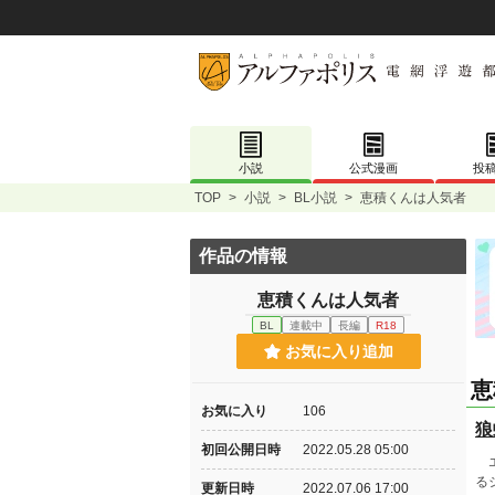
小説
公式漫画
投
TOP
>
小説
>
BL小説
>
恵積くんは人気者
作品の情報
恵積くんは人気者
BL
連載中
長編
R18
お気に入り追加
恵
お気に入り
106
狼
初回公開日時
2022.05.28 05:00
エ
る
更新日時
2022.07.06 17:00