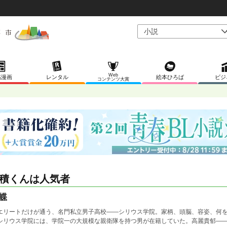
Web
稿漫画
レンタル
絵本ひろば
ビジ
コンテンツ大賞
積くんは人気者
蝶
リートだけが通う、名門私立男子高校――シリウス学院。家柄、頭脳、容姿、何を
シリウス学院には、学院一の大規模な親衛隊を持つ男が在籍していた。高麗貴郁――