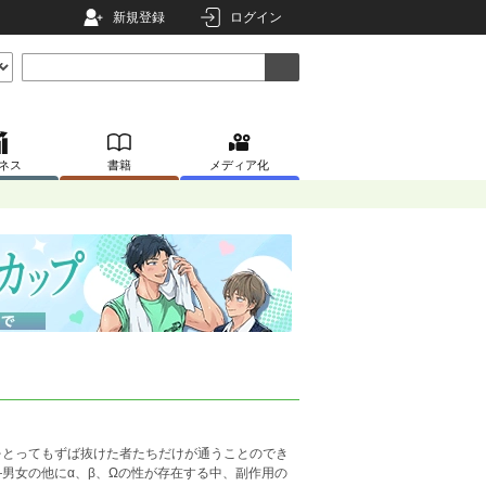
新規登録
ログイン
ネス
書籍
メディア化
とってもずば抜けた者たちだけが通うことのでき
男女の他にα、β、Ωの性が存在する中、副作用の