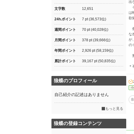
出
そ
文字数
12,651
は
欲
24h.ポイント
7 pt (36,573位)
傲
週間ポイント
70 pt (40,028位)
な
が
月間ポイント
378 pt (39,666位)
の
年間ポイント
2,926 pt (58,159位)
無
累計ポイント
39,167 pt (50,835位)
＊
狼蝶のプロフィール
小
自己紹介の記述はありません
B
もっと見る
狼蝶の登録コンテンツ