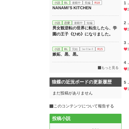
1
小説
BL
連載中
長編
R18
NANAMI’S KITCHEN
2
小説
恋愛
連載中
短編
男女観逆転の世界に転生したら、学
園の王子《ひめ》になりました。
3
小説
BL
完結
ｼｮｰﾄｼｮｰﾄ
R15
嫉妬、黒、黒。
4
もっと見る
狼蝶の近況ボードの更新履歴
5
まだ投稿がありません
このコンテンツについて報告する
投稿小説