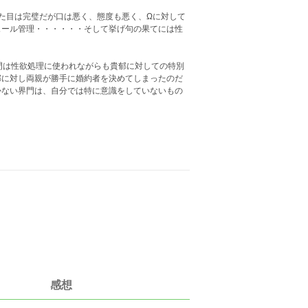
た目は完璧だが口は悪く、態度も悪く、Ωに対して
ュール管理・・・・・・そして挙げ句の果てには性
門は性欲処理に使われながらも貴郁に対しての特別
郁に対し両親が勝手に婚約者を決めてしまったのだ
かない界門は、自分では特に意識をしていないもの
感想