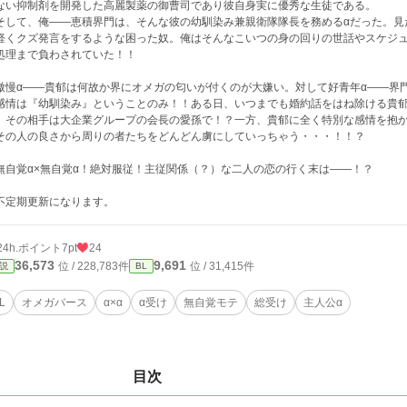
ない抑制剤を開発した高麗製薬の御曹司であり彼自身実に優秀な生徒である。
して、俺――恵積界門は、そんな彼の幼馴染み兼親衛隊隊長を務めるαだった。見
軽くクズ発言をするような困った奴。俺はそんなこいつの身の回りの世話やスケジ
処理まで負わされていた！！
慢α――貴郁は何故か界にオメガの匂いが付くのが大嫌い。対して好青年α――界
感情は『幼馴染み』ということのみ！！ある日、いつまでも婚約話をはね除ける貴
、その相手は大企業グループの会長の愛孫で！？一方、貴郁に全く特別な感情を抱
その人の良さから周りの者たちをどんどん虜にしていっちゃう・・・！！？
自覚α×無自覚α！絶対服従！主従関係（？）な二人の恋の行く末は――！？
不定期更新になります。
24h.ポイント
7pt
24
36,573
9,691
位 / 228,783件
位 / 31,415件
説
BL
L
オメガバース
α×α
α受け
無自覚モテ
総受け
主人公α
目次