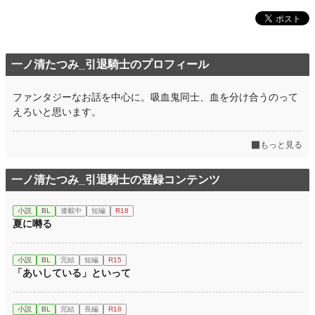
一ノ清たつみ_引退騎士のプロフィール
ファンタジーなお話を中心に。吸血鬼同士、血を分け合うのって
えろいと思います。
もっと見る
一ノ清たつみ_引退騎士の登録コンテンツ
小説
BL
連載中
短編
R18
夏に囀る
小説
BL
完結
短編
R15
「あいしている」といって
小説
BL
完結
長編
R18