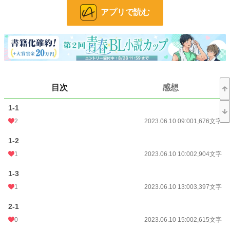
※タイトル回収は最後、メリバ気味ですので本当にご注意ください
アプリで読む
※ライト気味なBLでストーリー重視
※pixivやムーンライトノベルズ様にも掲載中
※執筆が前すぎて一人称
小説
228,640 位 / 228,640 件
BL
31,392 位 / 31,392 件
目次
感想
お気に入り
78
1-1
24h.ポイント
0 pt
2
2023.06.10 09:00
1,676文字
文字数
84,672
1-2
更新日時
2023.06.17 22:00
1
2023.06.10 10:00
2,904文字
初回公開日時
2023.06.10 09:00
1-3
初回完結日時
2023.06.18 12:43
1
2023.06.10 13:00
3,397文字
週間ポイント
21 pt (62,459 位)
2-1
月間ポイント
301 pt (43,667 位)
0
2023.06.10 15:00
2,615文字