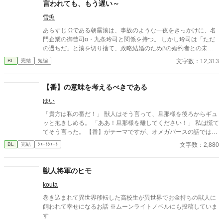
言われても、もう遅い～
雪兎
あらすじ Ωである朝霧湊は、事故のような一夜をきっかけに、名
門企業の御曹司α・九条玲司と関係を持つ。 しかし玲司は「ただ
の過ちだ」と湊を切り捨て、政略結婚のためβの婚約者との未来
を選んだ。 深く傷ついた湊は、彼の前から姿を消す。 数か月後―
文字数：12,313
BL
完結
短編
―。 湊の身体は、これまで誰も知らなかった希少な『遅咲きΩ』
として覚醒する。 その瞬間、玲司は初めて湊こそが運命の番だっ
たと知る。 「戻ってきてくれ」 今さら必死に追いかけてくる玲
【番】の意味を考えるべきである
司。 だが湊の隣には、自分を支え続けてくれた医師のα・神崎伊
ゆい
織がいた。 「あなたは俺を捨てたでしょう」 後悔に苦しむα、執
着する第二のα、そして希少Ωを巡る陰謀。 もう二度と傷つきた
「貴方は私の番だ！」 獣人はそう言って、旦那様を後ろからギュ
くないΩが最後に選ぶ相手とは――。 捨てた側の後悔と執着が加
ッと抱きしめる。 「ああ！旦那様を離してください！」 私は慌て
速する、すれ違いオメガバースBL。
てそう言った。 【番】がテーマですが、オメガバースの話ではあ
りません。 男女いる世界です。獣人が出てきます。同性婚も認め
文字数：2,880
BL
完結
ｼｮｰﾄｼｮｰﾄ
られています。 思いつきで書いておりますので、読みにくい部分
があるかもしれません。 楽しんでいただけたら、幸いです。
獣人将軍のヒモ
kouta
巻き込まれて異世界移転した高校生が異世界でお金持ちの獣人に
飼われて幸せになるお話 ※ムーンライトノベルにも投稿していま
す