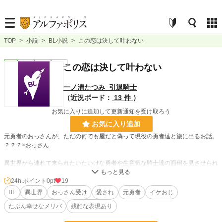
TOP
>
小説
>
BL小説
>
この恋は決して叶わない
BL
完結
長編
R15
この恋は決して叶わない
一ノ清たつみ_引退騎士
（近況ボード：
13 件
）
お気に入りに追加して更新通知を受け取ろう
お気に入り追加
元勇者のおっさんが、ただの何でも屋だと偽って現役の勇者達と旅に出るお話。
？？？×おっさん
異世界から連れて来られたいたいけな勇者や生意気な騎士達の面倒を見させられ
てうっかり好かれてしまうし、昔の仲間やペット、宿敵にまでにちょっかいをか
けられたりしておっさんも大変です。
24h.ポイント
0pt
19
ダメ親父を気取ってはいますが、本当はかっこよかったのです。
BL
異世界
おっさん受け
愛され
元勇者
イケおじ
たぶん幸せなメリバ
残酷な表現あり
※8万字程度
※ぐいぐい来る若者（？）にたじろぐおっさん