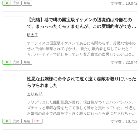
文字数：10,072
BL
完結
短編
【完結】巷で噂の国宝級イケメンの辺境伯は冷徹なの
で、まっっったくモテませんが、この度婚約者ができま
した。
明太子
オーディスは国宝級イケメンであるにも関わらず、冷徹な性格の
せいで婚約破棄されてばかり。 新たな婚約者を探していたとこ
ろ、パーティーで給仕をしていた貧乏貴族の次男セシルと出会
い、一目惚れしてしまう。 しかし、恋愛偏差値がほぼ０のオーデ
文字数：22,074
BL
完結
短編
ィスのアプローチは空回りするわ、前婚約者のフランチェスカの
邪魔が入るわとセシルとの距離は縮まったり遠ざかったり…？ 冷
徹だったはずなのに溺愛まっしぐらのオーディスと元気だけどお
性悪なお嬢様に命令されて泣く泣く恋敵を殺りにいった
っちょこちょいなセシルのドタバタラブコメです。
らヤられました
まりも13
フワフワとした酩酊状態が薄れ、僕は気がつくとパンパンパン、
ズチュッと卑猥な音をたてて激しく誰かと交わっていた。 性悪な
お嬢様の命令で恋敵を泣く泣く殺りに行ったら逆にヤラれちゃっ
た、ちょっとアホな子の話です。 （ムーンライトノベルにも掲載
文字数：10,712
BL
完結
短編
R15
しています）