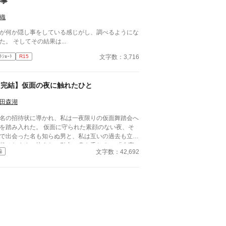
秘事
織
が何か隠し事をしている感じがし、調べるようにな
た。 そしてその結果は...
文字数：3,716
ﾄｼｮｰﾄ
R15
【完結】仮面の夜に触れたひと
田森湖
名の招待状に導かれ、私は一夜限りの仮面舞踏会へ
を踏み入れた。 仮面に守られた素顔のない夜、そ
で出会った名も知らぬ男と、私は互いの過去も立場
伏せたまま、抗えない引力に身を委ねる。 「今夜
文字数：42,692
編
け」——そう約束したはずの関係は、夜明けととも
終わった。 しかし、彼の声、仕草、触れた感触
、日常へ戻った私の心から消えることはなかった。
日後、仕事の場で再会した一人の男性。 仮面を外
たその声に、私は確信する。 あの夜の男は、決し
過去”にはならない。 名前を呼ばず、素性を語ら
、ただ感情と身体だけを重ねる密会。 惹かれ合う
どに増していく不安と疑念。 彼は何者なのか。 そ