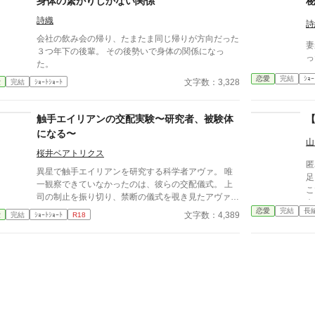
身体の繋がりしかない関係
言われる。 そして、月のことを『チビ団子』と呼ん
詩織
だのだ。 医療従事者と思われるボサボサマスク男は
詩
運転手の処置をして、月が文句を言う間もなく、救急
会社の飲み会の帰り、たまたま同じ帰りが方向だった
妻
車に同乗して去ってしまった。 最悪の出会いをし、
３つ年下の後輩。 その後勢いで身体の関係になっ
っ
二度と会いたくない相手の正体は⁇ 作品はフィクショ
た。
ンです。 本来の仕事内容とは異なる描写があると思
恋愛
完結
ｼｮｰ
文字数：3,328
愛
完結
ｼｮｰﾄｼｮｰﾄ
います。
触手エイリアンの交配実験〜研究者、被験体
になる〜
山
桜井ベアトリクス
匿
異星で触手エイリアンを研究する科学者アヴァ。 唯
足
一観察できていなかったのは、彼らの交配儀式。 上
こ
司の制止を振り切り、禁断の儀式を覗き見たアヴァは
も
―― 交わる触手に、抑えきれない欲望を覚える。
恋愛
完結
長
だ
文字数：4,389
愛
完結
ｼｮｰﾄｼｮｰﾄ
R18
「私も……私も交配したい」 太く長い触手が、体の
に
奥深くまで侵入してくる。 研究者が、快楽の実験体
は
になる夜。
数
し
て“
ず
ほ