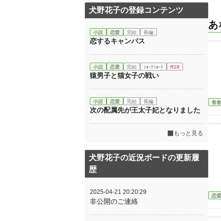
犬野花子の登録コンテンツ
あ
小説
恋愛
完結
長編
恋するキャンバス
小説
恋愛
完結
ｼｮｰﾄｼｮｰﾄ
R18
猿男子と猫女子の戦い
小説
恋愛
完結
長編
青
次の配属先が王太子妃となりました
もっと見る
犬野花子の近況ボードの更新履
歴
2025-04-21 20:20:29
恋
非公開のご連絡