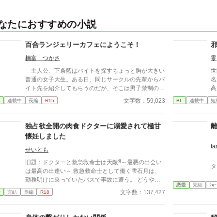
なたにおすすめの小説
百合ランジェリーカフェにようこそ！
楠富 つかさ
零
主人公、下条藍はバイトを探すちょっと胸が大きい
世
普通の女子大生。ある日、同じサークルの先輩からバ
名
イト先を紹介してもらうのだが、そこは男子禁制のカ
高
フェ併設ランジェリーショップで！？ ちょっとハ
園
文字数：59,023
春
連載中
長編
R15
BL
連載中
短
レンチなお仕事カフェライフ、始まります！！ ※こ
の
の物語はフィクションであり実在の人物・団体・法律
古
とは一切関係ありません。 表紙画像はAIイラストで
躍する 意志をな
独占欲全開の肉食ドクターに溺愛されて極甘
す。下着が生成できないのでビキニで代用していま
消える教
懐妊しました
す。
ァ
ta
せいとも
旧題：ドクターと救急救命士は天敵⁈～最悪の出会い
タ
は最高の出逢い～ 救急救命士として働く雫石月は、
勤務明けに乗っていたバスで事故に遭う。 どうや
恋愛
完結
ｼｮｰ
ら、バスの運転手が体調不良になったようだ。 乗客
文字数：137,427
愛
完結
長編
R18
にAEDを探してきてもらうように頼み、救助活動をし
ているとボサボサ頭のマスク姿の男がAEDを持ってバ
スに乗り込んできた。 受け取ろうとすると邪魔だと