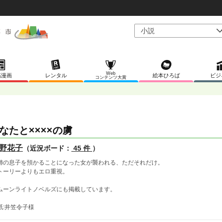
Web
稿漫画
レンタル
絵本ひろば
ビジ
コンテンツ大賞
なたと××××の虜
野花子
（近況ボード：
45 件
）
姉の息子を預かることになった女が襲われる、ただそれだけ。
トーリーよりもエロ重視。
ムーンライトノベルズにも掲載しています。
紙:井笠令子様