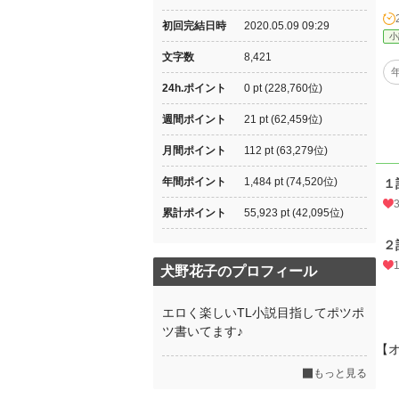
初回完結日時
2020.05.09 09:29
小
文字数
8,421
24h.ポイント
0 pt (228,760位)
週間ポイント
21 pt (62,459位)
月間ポイント
112 pt (63,279位)
年間ポイント
1,484 pt (74,520位)
１
累計ポイント
55,923 pt (42,095位)
２
犬野花子のプロフィール
エロく楽しいTL小説目指してポツポ
ツ書いてます♪
【
もっと見る