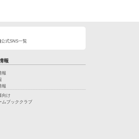
公式SNS一覧
情報
情報
報
情報
様向け
ームブッククラブ