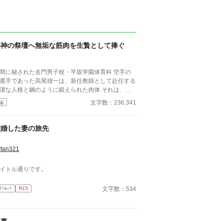
邪神の祭壇へ無垢な筋肉を生贄として捧ぐ
間に秘された名門男子校・平坂学園体育科 空手の
選手であった高尾雄一は、新任教師として赴任する
潔な人格と鋼のように鍛えられた肉体 それは、学
にとって最高の生贄の候補に他ならなかった 至高
文字数：236,341
編
筋肉を持つ、精神を削られ意志をなくした青年を太
の神に捧げるため、“水”、“風”、“土”の信奉者達が暗
くし筋肉の操り人形と化した“デク”
離婚した妻の旅先
師 山奥の男子校で繰り広げられるダークフ
ンタジー
rtan321
イトル通りです。
文字数：534
ﾄｼｮｰﾄ
R15