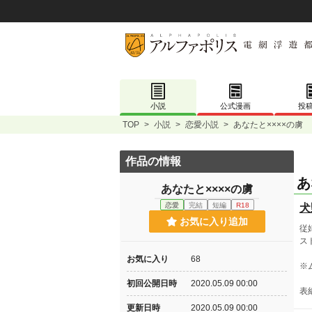
小説
公式漫画
投
TOP
>
小説
>
恋愛小説
>
あなたと××××の虜
作品の情報
あ
あなたと××××の虜
恋愛
完結
短編
R18
犬
お気に入り追加
従
ス
お気に入り
68
※
初回公開日時
2020.05.09 00:00
表
更新日時
2020.05.09 00:00