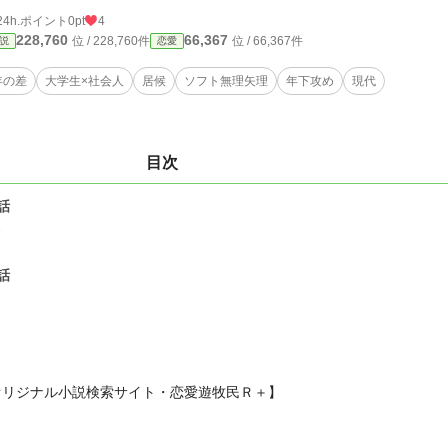
24h.ポイント
0pt
4
228,760
66,367
位 / 228,760件
位 / 66,367件
説
恋愛
年の差
大学生×社会人
居候
ソフト無理矢理
年下攻め
現代
目次
話
3
話
1
オリジナル小説検索サイト・恋愛遊牧民Ｒ＋】