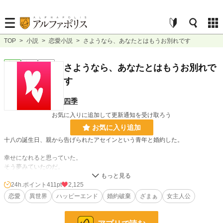
TOP
>
小説
>
恋愛小説
>
さようなら、あなたとはもうお別れです
恋愛
完結
短編
さようなら、あなたとはもうお別れで
す
四季
お気に入りに追加して更新通知を受け取ろう
お気に入り追加
十八の誕生日、親から告げられたアセインという青年と婚約した。
幸せになれると思っていた。
そう夢みていたのだ。
しかし、婚約から三ヶ月ほどが経った頃、異変が起こり始める。
24h.ポイント
411pt
2,125
恋愛
異世界
ハッピーエンド
婚約破棄
ざまぁ
女主人公
小説
3,425 位 / 228,829 件