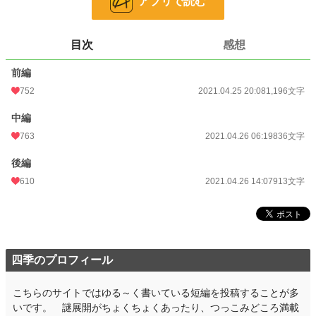
アプリで読む
恋愛
1,814 位 / 66,377 件
お気に入り
223
目次
感想
24h.ポイント
411 pt
前編
文字数
2,945
752
2021.04.25 20:08
1,196文字
更新日時
2021.04.26 14:07
中編
初回公開日時
2021.04.25 20:08
763
2021.04.26 06:19
836文字
初回完結日時
2021.04.26 17:25
後編
週間ポイント
5,252 pt (1,957 位)
610
2021.04.26 14:07
913文字
月間ポイント
21,179 pt (2,233 位)
年間ポイント
164,950 pt (3,808 位)
累計ポイント
390,958 pt (12,615 位)
四季のプロフィール
こちらのサイトではゆる～く書いている短編を投稿することが多
いです。 謎展開がちょくちょくあったり、つっこみどころ満載