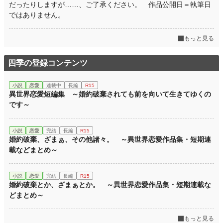
だったりしますが……、ご了承ください。 作品公開日＝執筆日
ではありません。
もっと見る
四季の登録コンテンツ
小説
恋愛
連載中
長編
R15
異世界恋愛短編集 ～婚約破棄されても前を向いて生きてゆくの
です～
小説
恋愛
完結
長編
R15
婚約破棄、ざまぁ、その他諸々。 ～異世界恋愛作品集・短期連
載などまとめ～
小説
恋愛
完結
長編
R15
婚約破棄とか、ざまぁとか。 ～異世界恋愛作品集・短期連載な
どまとめ～
もっと見る