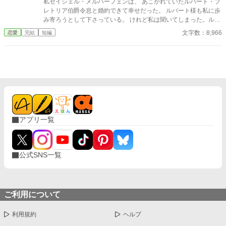
私セイシェル・メルハーフェンは、 あこがれていたルパート・プ
レトリア伯爵令息と婚約できて幸せだった。 ルパート様も私に歩
み寄ろうとして下さっている。 けれど私は聞いてしまった。ルパ
ート様の本音を。 『我慢するしかない』 『彼女といると疲れる』
文字数：8,966
恋愛
完結
短編
私はルパート様に嫌われていたの？ 本当は厭わしく思っていた
の？ だから私は決めました。 あなたを忘れようと… ※この作品
は、他投稿サイトにも公開しています。
アプリ一覧
公式SNS一覧
ご利用について
利用規約
ヘルプ