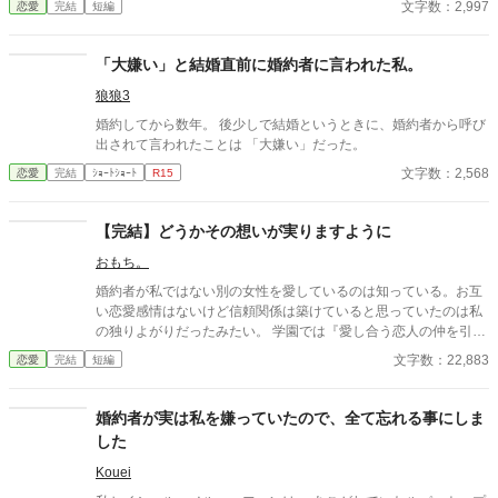
文字数：2,997
恋愛
完結
短編
「大嫌い」と結婚直前に婚約者に言われた私。
狼狼3
婚約してから数年。 後少しで結婚というときに、婚約者から呼び
出されて言われたことは 「大嫌い」だった。
文字数：2,568
恋愛
完結
ｼｮｰﾄｼｮｰﾄ
R15
【完結】どうかその想いが実りますように
おもち。
婚約者が私ではない別の女性を愛しているのは知っている。お互
い恋愛感情はないけど信頼関係は築けていると思っていたのは私
の独りよがりだったみたい。 学園では『愛し合う恋人の仲を引き
裂くお飾りの婚約者』と陰で言われているのは分かってる。 いつ
文字数：22,883
恋愛
完結
短編
までも貴方を私に縛り付けていては可哀想だわ、だから私から貴
方を解放します。 貴方のその想いが実りますように…… もう私に
は願う事しかできないから。 ※ざまぁは薄味となっております。
婚約者が実は私を嫌っていたので、全て忘れる事にしま
（当社比）もしかしたらざまぁですらないかもしれません。汗 お
した
読みいただく際ご注意くださいませ。 ※完結保証。全10話+番外
編1話です。 ※番外編2話追加しました。 ※こちらの作品は「小
Kouei
説家になろう」、「カクヨム」にも掲載しています。