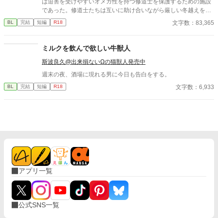
は迫害を受けやすいオメガ性を持つ修道士を保護するための施設
であった。修道士たちは互いに助け合いながら厳しい冬越えを行
っていたが、ある夜の訪問者によってその平穏な生活は終焉を迎
文字数：83,365
BL
完結
短編
R18
える。 聖なる家で嬲られる哀れな修道士たち。アルファ性の兵
士のみで構成された王家の私設部隊が逃げ場のない極寒の城を蹂
躙し尽くしていく。その裏に棲まうものの正体とは。
ミルクを飲んで欲しい牛獣人
斯波良久@出来損ないΩの猫獣人発売中
週末の夜、酒場に現れる男に今日も告白をする。
文字数：6,933
BL
完結
短編
R18
アプリ一覧
公式SNS一覧