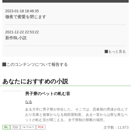
2023-01-18 18:48:35
徹夜で蜜愛を閉じます
2021-12-22 22:53:22
新作BL小説
もっと見る
このコンテンツについて報告する
あなたにおすすめの小説
男子寮のベットの軋む音
なる
ある大学に男子寮が存在した。 そこでは、思春期の男達が住んで
おり先輩と後輩からなる相部屋制度。 ある一室からは夜な夜なベ
ットの軋む音が聞こえる。 女子禁制の禁断の場所。
文字数：11,973
BL
完結
ｼｮｰﾄｼｮｰﾄ
R18