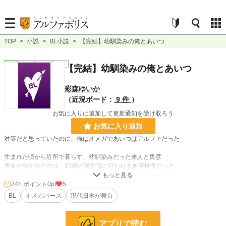
TOP
>
小説
>
BL小説
>
【完結】幼馴染みの俺とあいつ
BL
完結
短編
R18
【完結】幼馴染みの俺とあいつ
彩森ゆいか
（近況ボード：
9 件
）
お気に入りに追加して更新通知を受け取ろう
お気に入り追加
対等だと思っていたのに、俺はオメガであいつはアルファだった
生まれた頃から近所で暮らす、幼馴染みだった来人と貴彦
運命が分かれたのは、13歳の誕生日に行われる血液検査だった
オメガバース
24h.ポイント
0pt
5
BL
オメガバース
現代日本が舞台
アルファ×オメガ
フジョッシーにも掲載しています
アプリで読む