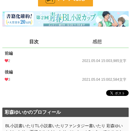
小説
228,850 位 / 228,850 件
BL
31,438 位 / 31,438 件
お気に入り
64
24h.ポイント
0 pt
目次
感想
文字数
6,569
前編
更新日時
2021.05.04 15:00
2
2021.05.04 15:00
3,985文字
初回公開日時
2021.05.04 15:00
後編
3
2021.05.04 15:00
2,584文字
初回完結日時
2021.05.04 15:00
週間ポイント
63 pt (41,753 位)
月間ポイント
476 pt (35,657 位)
彩森ゆいかのプロフィール
年間ポイント
2,568 pt (61,189 位)
累計ポイント
48,698 pt (45,239 位)
BL小説書いたりTL小説書いたりファンタジー書いたり 彩森ゆい