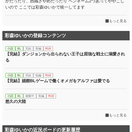
かだったり、西織さやめだったり ペンネーム2つあってややこし
いので ここでは彩森ゆいかで統一してます
もっと見る
彩森ゆいかの登録コンテンツ
小説
BL
完結
長編
R18
【完結】ダンジョンから出られない王子は屈強な戦士に溺愛され
る
小説
BL
完結
短編
R18
【完結】娼館BLゲームで働くオメガをアルファは愛でる
小説
BL
連載中
長編
R18
悠久の大陸
もっと見る
彩森ゆいかの近況ボードの更新履歴