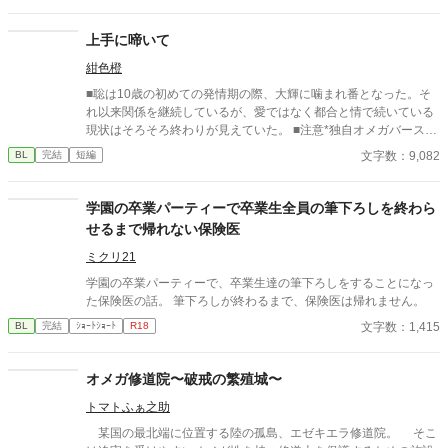
上手に啼いて
紺色橙
■聡は10歳の初めての発情期の際、大輝に噛まれ番となった。そ
れ以来関係を継続しているが、愛ではなく都合と情で続いている
現状はそろそろ終わりが見えていた。 ■注意*独自オメガバース設
定。■『それは愛か本能か』と同じ世界設定です。関係は一切な
文字数：9,082
BL
完結
短編
し。
学園の卒業パーティーで卒業生全員の筆下ろしを終わら
せるまで帰れない保険医
ミクリ21
学園の卒業パーティーで、卒業生達の筆下ろしをすることになっ
た保険医の話。 筆下ろしが終わるまで、保険医は帰れません。
文字数：1,415
BL
完結
ｼｮｰﾄｼｮｰﾄ
R18
オメガ修道院〜破戒の繁殖城〜
トマトふぁ之助
某国の最北端に位置する陸の孤島、エゼキエラ修道院。 そこ