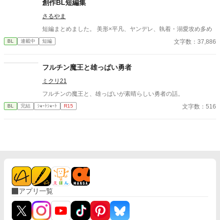
創作BL短編集
さるやま
短編まとめました。 美形×平凡、ヤンデレ、執着・溺愛攻め多め
文字数：37,886
BL
連載中
短編
フルチン魔王と雄っぱい勇者
ミクリ21
フルチンの魔王と、雄っぱいが素晴らしい勇者の話。
文字数：516
BL
完結
ｼｮｰﾄｼｮｰﾄ
R15
アプリ一覧