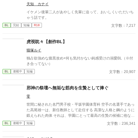
天知 カナイ
イケメン後輩二人があやしく先輩に迫って、おいしくいただいち
ゃう話です。
文字数：7,217
BL
完結
短編
R18
虎視眈々【創作BL】
猫塚ルイ
独占欲強めな腹黒攻め×何も気付かない鈍感受けの溺愛BL（※付
き合ってない）
文字数：20,907
BL
連載中
短編
邪神の祭壇へ無垢な筋肉を生贄として捧ぐ
零
世間に秘された名門男子校・平坂学園体育科 空手の名選手であっ
た高尾雄一は、新任教師として赴任する 高潔な人格と鋼のように
鍛えられた肉体 それは、学園にとって最高の生贄の候補に他なら
なかった 至高の筋肉を持つ、精神を削られ意志をなくした青年を
文字数：236,341
BL
連載中
短編
太古の神に捧げるため、“水”、“風”、“土”の信奉者達が暗躍する 意
志をなくし筋肉の操り人形と化した“デク” 消える教師 山奥の男子
校で繰り広げられるダークファンタジー