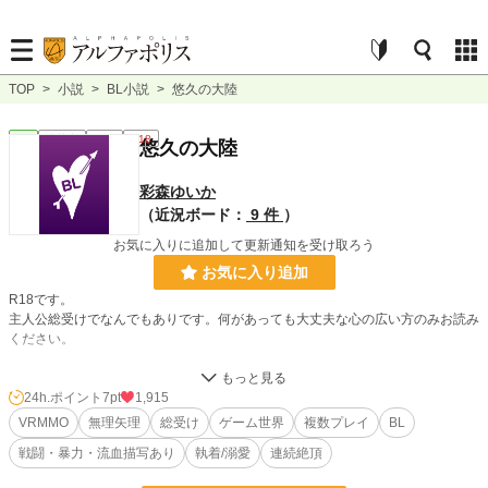
TOP
>
小説
>
BL小説
>
悠久の大陸
BL
連載中
長編
R18
悠久の大陸
彩森ゆいか
（近況ボード：
9 件
）
お気に入りに追加して更新通知を受け取ろう
お気に入り追加
R18です。
主人公総受けでなんでもありです。何があっても大丈夫な心の広い方のみお読み
ください。
受け1人に対して攻め複数います。大丈夫な方のみお読みください。
24h.ポイント
7pt
1,915
機械と脳波を繋いで遊ぶVRMMO「悠久の大陸」にはアダルトな空間がある。大
VRMMO
無理矢理
総受け
ゲーム世界
複数プレイ
BL
学生の那月はゲームの世界に入り、そこで出会ったリュウトから何度も淫らな手
戦闘・暴力・流血描写あり
執着/溺愛
連続絶頂
ほどきをされる。のちに出会ったスオウからも襲われることになり、普通にゲー
ムで遊びたいだけなのに全然できない。淫らな生活はゲーム内のみならず、現実