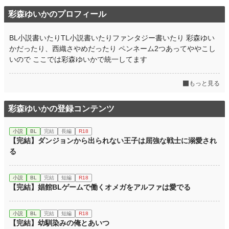
彩森ゆいかのプロフィール
BL小説書いたりTL小説書いたりファンタジー書いたり 彩森ゆい
かだったり、西織さやめだったり ペンネーム2つあってややこし
いので ここでは彩森ゆいかで統一してます
もっと見る
彩森ゆいかの登録コンテンツ
小説
BL
完結
長編
R18
【完結】ダンジョンから出られない王子は屈強な戦士に溺愛され
る
小説
BL
完結
短編
R18
【完結】娼館BLゲームで働くオメガをアルファは愛でる
小説
BL
完結
短編
R18
【完結】幼馴染みの俺とあいつ