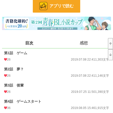
世界にまで及び……。
アプリで読む
日常とゲーム世界を行ったり来たりしながら、あちこちで襲われてる受の物語
小説
36,274 位 / 228,742 件
BL
9,561 位 / 31,412 件
お気に入り
486
目次
感想
24h.ポイント
7 pt
第1話 ゲーム
文字数
156,174
26
2019.07.08 22:41
1,303文字
更新日時
2021.05.31 18:30
第2話 夢？
初回公開日時
2019.07.08 22:41
26
2019.07.08 22:41
1,146文字
週間ポイント
203 pt (24,718 位)
第3話 後輩
26
2019.07.25 11:50
1,390文字
月間ポイント
932 pt (25,087 位)
第4話 ゲームスタート
年間ポイント
17,619 pt (21,934 位)
36
2019.08.05 15:46
1,915文字
累計ポイント
298,348 pt (15,252 位)