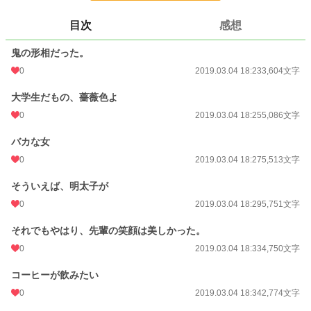
24h.ポイント
0 pt
目次
感想
文字数
27,478
鬼の形相だった。
更新日時
2019.03.04 18:34
0
2019.03.04 18:23
3,604文字
初回公開日時
2019.03.04 18:23
大学生だもの、薔薇色よ
初回完結日時
0
2019.03.04 18:23
2019.03.04 18:25
5,086文字
週間ポイント
0 pt (228,833 位)
バカな女
0
2019.03.04 18:27
5,513文字
月間ポイント
0 pt (228,833 位)
そういえば、明太子が
年間ポイント
28 pt (170,374 位)
0
2019.03.04 18:29
5,751文字
累計ポイント
7,159 pt (110,750 位)
それでもやはり、先輩の笑顔は美しかった。
0
2019.03.04 18:33
4,750文字
コーヒーが飲みたい
0
2019.03.04 18:34
2,774文字