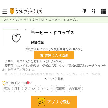
TOP
>
小説
>
ライト文芸小説
>
コーヒー・ドロップス
ライト文芸
完結
短編
コーヒー・ドロップス
砂部岩延
お気に入りに追加して更新通知を受け取ろう
お気に入り追加
大学生、高屋直之には忘れられない人がいた。
喫茶店でのバイトの帰り道、偶然にも意中の人、高校の部活動で一緒だった先
輩、折田裕子と再会する。
似つかわしくない華美な化粧と服装に、鬼のような形相、そして一筋の涙。
終わったはずの恋心が今、再び薫り立つ――
24h.ポイント
0pt
0
恋愛
日常
ラブコメ
コーヒー
喫茶店
先輩後輩
小説
228,833 位 / 228,833 件
ライト文芸
9,588 位 / 9,588 件
アプリで読む
お気に入り
0