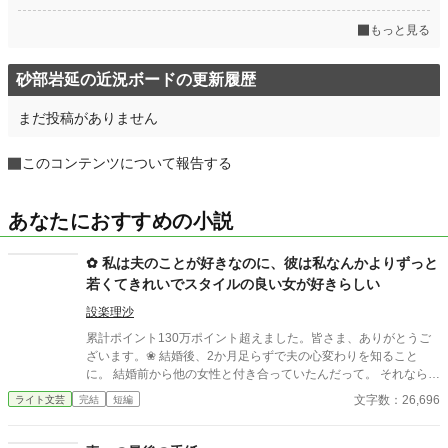
もっと見る
砂部岩延の近況ボードの更新履歴
まだ投稿がありません
このコンテンツについて報告する
あなたにおすすめの小説
✿ 私は夫のことが好きなのに、彼は私なんかよりずっと
若くてきれいでスタイルの良い女が好きらしい
設楽理沙
累計ポイント130万ポイント超えました。皆さま、ありがとうご
ざいます。❀ 結婚後、2か月足らずで夫の心変わりを知ること
に。 結婚前から他の女性と付き合っていたんだって。 それならそ
うと、ちゃんと話してくれていれば、結婚なんて しなかった。 呆
文字数：26,696
ライト文芸
完結
短編
れた私はすぐに家を出て自立の道を探すことにした。 それなの
に、私と別れたくないなんて信じられない 世迷言を言ってくる
夫。 だめだめ、信用できないからね～。 さようなら。 ＊＊＊＊