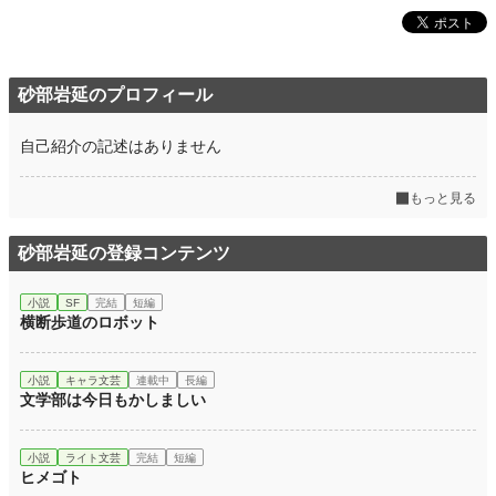
砂部岩延のプロフィール
自己紹介の記述はありません
もっと見る
砂部岩延の登録コンテンツ
小説
SF
完結
短編
横断歩道のロボット
小説
キャラ文芸
連載中
長編
文学部は今日もかしましい
小説
ライト文芸
完結
短編
ヒメゴト