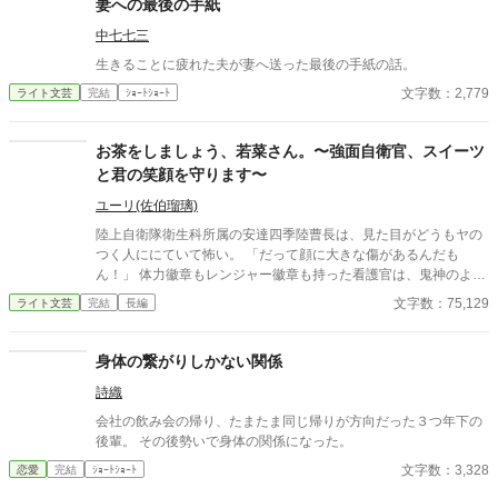
妻への最後の手紙
＊＊*.✿..✿.*＊＊＊＊＊＊ ◇｜日比野滉星《ひびのこうせい》32
中七七三
才 会社員 ◇ 日比野ひまり 32才 ◇ 石田唯 29才
滉星の同僚 ◇新堂冬也 25才 ひまり
生きることに疲れた夫が妻へ送った最後の手紙の話。
の転職先の先輩(鉄道会社) 2025.4.11 完結 25649字
文字数：2,779
ライト文芸
完結
ｼｮｰﾄｼｮｰﾄ
お茶をしましょう、若菜さん。〜強面自衛官、スイーツ
と君の笑顔を守ります〜
ユーリ(佐伯瑠璃)
陸上自衛隊衛生科所属の安達四季陸曹長は、見た目がどうもヤの
つく人ににていて怖い。 「だって顔に大きな傷があるんだも
ん！」 体力徽章もレンジャー徽章も持った看護官は、鬼神のよう
に荒野を走る。 実は怖いのは顔だけで、本当はとても優しくて怒
文字数：75,129
ライト文芸
完結
長編
鳴ったりイライラしたりしない自衛官。 寺の住職になった方が良
いのでは？そう思うくらいに懐が大きく、上官からも部下からも
慕われ頼りにされている。 スイーツ大好き、奥さん大好きな安達
身体の繋がりしかない関係
陸曹長の若かりし日々を振り返るお話です。 ※フィクションで
詩織
す。 ※カクヨム、小説家になろうにも公開しています。
会社の飲み会の帰り、たまたま同じ帰りが方向だった３つ年下の
後輩。 その後勢いで身体の関係になった。
文字数：3,328
恋愛
完結
ｼｮｰﾄｼｮｰﾄ