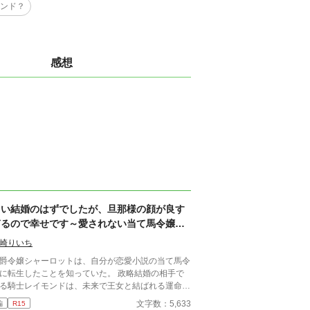
ンド？
感想
白い結婚のはずでしたが、旦那様の顔が良す
ぎるので幸せです～愛されない当て馬令嬢は
王太子に溺愛される～
崎りいち
爵令嬢シャーロットは、自分が恋愛小説の当て馬令
に転生したことを知っていた。 政略結婚の相手で
る騎士レイモンドは、未来で王女と結ばれる運命の
「お前を愛することはない」
文字数：5,633
編
R15