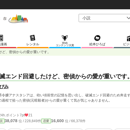
Web
稿漫画
レンタル
絵本ひろば
ビジ
コンテンツ大賞
けど、密偵からの愛が重いです。
滅エンド回避したけど、密偵からの愛が重いです
ぴみ
爵令嬢アナスタシアは、幼い頃前世の記憶を思い出し、破滅エンド回避のため奔走
の過程で拾った密偵(元暗殺者)からの愛が重くて気が気じゃありません。
24h.ポイント
7pt
21
38,078
16,600
位 / 228,849件
位 / 66,378件
説
恋愛