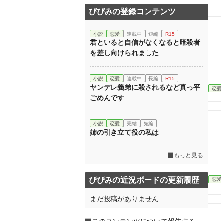
ぴぴみの登録コンテンツ
小説
恋愛
連載中
短編
R15
君といると自信がなくなると暗殺者
を差し向けられました
小説
恋愛
連載中
長編
R15
ヤンデレ義弟に殺されるなど真っ平
恋
ごめんです
小説
恋愛
完結
短編
姉の引き立て役の私は
もっと見る
ぴぴみの近況ボードの更新履歴
恋
まだ投稿がありません