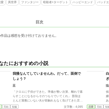
恋愛
異世界
ファンタジー
暗殺者×ターゲット
ハッピーエンド
バッドエ
目次
の作品は感想を受け付けておりません。
なたにおすすめの小説
我慢なんてしていませんわ。だって、面倒で
しょう？
翠
唯
「クロエに子供ができた。準備が整い次第、離れで暮
侯
らすことになるからそのつもりでいてくれ」 普段ほ
嬢
とんど屋敷にいない夫が前触れもなく告げてきた言葉
あ
をきっかけに、レティシアは“三年間”の契約を終わら
人。 だから結婚初夜に
文字数：4,095
愛
完結
短編
恋愛
完結
短