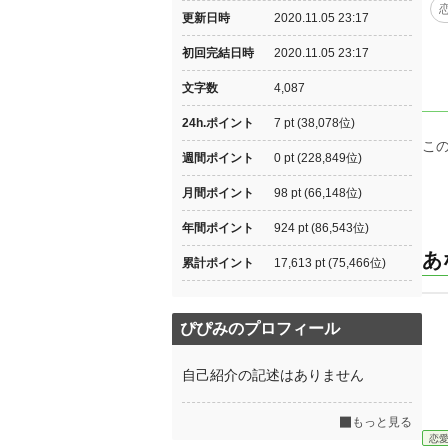
更新日時
2020.11.05 23:17
初回完結日時
2020.11.05 23:17
文字数
4,087
24h.ポイント
7 pt (38,078位)
こ
週間ポイント
0 pt (228,849位)
月間ポイント
98 pt (66,148位)
年間ポイント
924 pt (86,543位)
あ
累計ポイント
17,613 pt (75,466位)
ぴぴみのプロフィール
自己紹介の記述はありません
もっと見る
恋