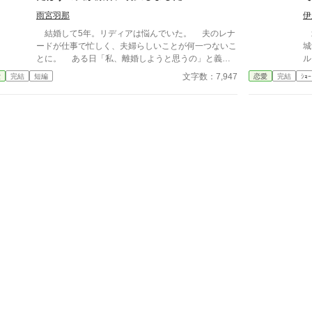
が
とを──。
雨宮羽那
伊
か
結婚して5年。リディアは悩んでいた。 夫のレナ
北
を引
ードが仕事で忙しく、夫婦らしいことが何一つないこ
城
の
とに。 ある日「私、離婚しようと思うの」と義妹
ル
す
に相談すると、とある薬を渡される。 どうやらそ
君
文字数：7,947
愛
完結
短編
恋愛
完結
ｼｮｰ
げら
れは、『ちょーっとだけ本音がでちゃう薬』のよう。
レ
は
そうしてやってきた離婚の話を告げる場で、リディ
て
れ
アはつい好奇心に負けて、夫へ薬を飲ませてしまう。
て
すると、あら不思議。 いつもは浮ついた言葉な
「
んて口にしない夫が、とんでもなく甘い言葉を口にし
「
はじめたのだ。 「どうか離婚だなんて言わないでく
し
ださい。私のスイートハニーは君だけなんです」 (誰
い
ですかあなた) ◇◇◇◇ ※全3話。 ※コメディ重視の
わ
お話です。深く考えちゃダメです！少しでも笑ってい
男
ただけますと幸いです(*_ _))*゜ ※AI不使用です。
か