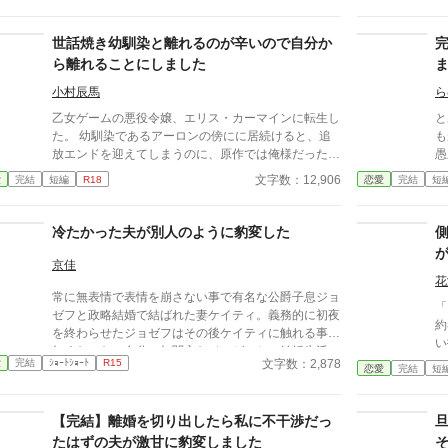
せることにした。 赤の他人を屋敷に迎えることはし
と
ない。 不要なものに感情を砕く理由などない。 「だ
は私
って、面倒でしょう？」 不誠実な夫も、無意味な結
さ
世話焼き幼馴染と離れるのが辛いので自分か
婚も、 この際すべて切り捨ててしまいましょう。
だった。 怒
ら離れることにしました
王
王
小村辰馬
ら
つ
乙女ゲームの悪役令嬢、エリス・カーマインに転生し
と
いだけ
た。 幼馴染であるアーロンの傍にに居続けると、追
も
子か
放エンドを迎えてしまうのに、原作では俺様だった彼
愚
て
の世話焼きな一面を開花させてしまい、居心地の良い
し
文字数：12,906
愛
完結
短編
R18
恋愛
完結
短
ィ
彼のそばを離れるのが辛くなってしまう。 ならば彼
し
の代わりに男友達を作ろうと画策するがーー
完
冷たかった夫が別人のように豹変した
京佳
花
常に無表情で表情を崩さない事で有名な公爵子息ジョ
「
ゼフと政略結婚で結ばれた妻ケイティ。義務的に初夜
約
を終わらせたジョゼフはその後ケイティに触れる事は
い
無くなった。自分に無関心なジョゼフとの結婚生活に
王
文字数：2,878
愛
完結
ｼｮｰﾄｼｮｰﾄ
R15
寂しさと不満を感じながらも簡単に離縁出来ないしが
恋愛
完結
短
宮
らみにケイティは全てを諦めていた。そんなある時、
う非情
公爵家の裏庭に弱った雄猫が迷い込みケイティはその
女
【完結】離婚を切り出したら私に不干渉だっ
猫を保護して飼うことにした。 ざまぁ。ゆるゆる設
突き放
定
たはずの夫が激甘に豹変しました