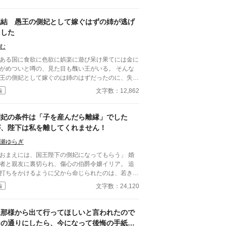
告げられても覚悟はできていた。 ――なぜなら彼
の最推しだから。 白い結婚でも問題なし。 離縁
れるその日まで、推しの顔を眺められるだけで幸せ
完結 愚王の側妃として嫁ぐはずの姉が逃げ
られても幸せ。 睨まれても幸せ。 今日も
ました
宮で旦那様を見守る推し活に励んでいたら、なぜか
太子フィリップに勘違いされてしまう。 「君は傷
む
いているんだろう？」 「いいえ、旦那様の顔が良
ある国に食欲に色欲に娯楽に遊び呆け果てには金に
です！」 そう答えたはずなのに、なぜか王太
がめついと噂の、見た目も醜い王がいる。 そんな
ら求婚されて――！？ 愛されない運命だった当
王の側妃として嫁ぐのは姉のはずだったのに、失踪
馬令嬢が、本当の愛を知るまでの勘違いラブコメデ
たために代わりに嫁ぐことになった妹の私。 しか
文字数：12,862
編
。
いざ対面してみると、なんだか噂とは違うような…
結決定済み
側妃の条件は「子を産んだら離縁」でした
が、陛下は私を離してくれません！
瀬ゆらぎ
おまえには、国王陛下の側妃になってもらう」 婚
者と親友に裏切られ、傷心の伯爵令嬢イリア。 追
打ちをかけるように父から命じられたのは、若き国
フェイランの側妃になることだった。 しかし、王
文字数：24,120
編
で待っていたのは、「世継ぎを産んだら離縁」とい
な条件。 夫となったフェイランは冷たく、侍
からは蔑まれ、王妃からは「用が済んだら去れ」と
旦那様から出て行ってほしいと言われたので
される。 けれど、イリアは知ってしまう。 彼
その通りにしたら、今になって後悔の手紙が