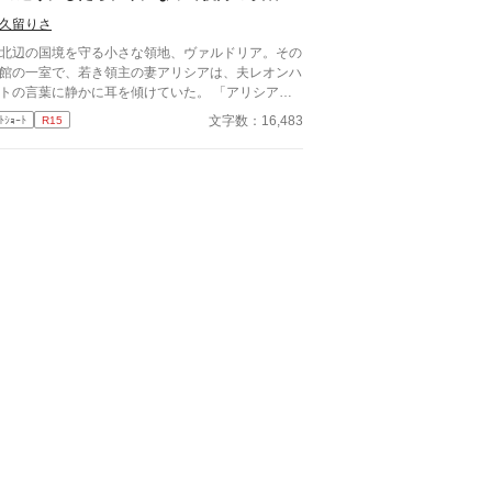
兄の死と誤解に苦しみ、誰よりも孤独の中にいるこ
届きました
 「私は、陛下の幸せを願っております。だ
久留りさ
ら……離縁してください」 フェイランを想い、身
辺の国境を守る小さな領地、ヴァルドリア。その
こうとしたイリア。 しかし、無関心だったはず
館の一室で、若き領主の妻アリシアは、夫レオンハ
陛下が、イリアを強く抱きしめて……！？ 「離縁
トの言葉に静かに耳を傾けていた。 「アリシア、
る気か？ 許さない。私の心を乱しておいて、逃
にはもう少し、この城から離れてもらいたい」
文字数：16,483
ﾄｼｮｰﾄ
R15
れると思うな」 凍てついた王の心を溶かしたの
オンハルトの声は、いつものように低く、落ち着い
、売られた側妃の純真な愛。 孤独な陛下に執着さ
いた。しかし、その言葉の意味は、アリシアにとっ
、正妃へと昇り詰める逆転ラブロマンス！
あまりにも唐突で、あまりにも冷たいものだった。
……離れる、とはどういう意味でございますか」
つまり、この城にいないでほしい、ということだ。
ばらくの間、君には別の場所で暮らしてもらいた
」 アリシアは、ゆっくりと目を閉じた。指先が
ずかに震えるのを、彼女は必死に抑えていた。この
の前で、自分が動揺している姿を見せたくなかった
らだ。