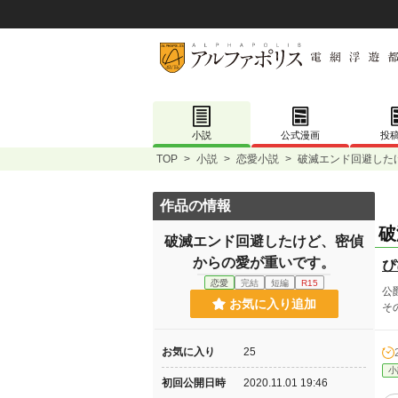
小説
公式漫画
投
TOP
>
小説
>
恋愛小説
>
破滅エンド回避した
作品の情報
破
破滅エンド回避したけど、密偵
からの愛が重いです。
ぴ
恋愛
完結
短編
R15
公
お気に入り追加
そ
お気に入り
25
小
初回公開日時
2020.11.01 19:46