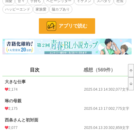
溺愛
甘々
子持ち
ベビーシッター
イケメン
スパダリ
社長
住み込みで働くことに。でもなぜか一緒に暮らし始めてから西条さんとラブラブ
ハッピーエンド
家族愛
脇カプあり
な雰囲気になってきて……。
シングルファザーのベビーシッターと子どもの扱いに慣れていない社長とのイチ
ャラブハッピーエンド小説です。
アプリで読む
R18には※つけます。
小説
252 位 / 228,955 件
BL
39 位 / 31,454 件
お気に入り
3,574
目次
感想（569件）
24h.ポイント
4,884 pt
大きな仕事
文字数
476,424
2,174
2025.04.13 14:30
2,077文字
更新日時
2026.08.07 19:00
琳の母親
初回公開日時
2025.04.13 14:30
2,175
2025.04.13 17:00
2,775文字
週間ポイント
13,795 pt (684 位)
西条さんと初対面
2,077
2025.04.13 20:30
2,859文字
月間ポイント
93,119 pt (432 位)