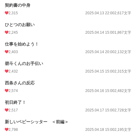
契約書の中身
年間ポイント
2,879,953 pt (84 位)
2,315
2025.04.13 22:00
2,617文字
累計ポイント
6,049,618 pt (581 位)
ひとつのお願い
2,245
2025.04.14 15:00
1,867文字
仕事を始めよう！
2,403
2025.04.14 20:00
2,132文字
碧斗くんのお手伝い
2,432
2025.04.15 15:00
2,315文字
西条さんの反応
2,574
2025.04.16 15:00
2,482文字
初日終了！
2,517
2025.04.17 15:00
2,728文字
新しいベビーシッター ＜前編＞
2,798
2025.04.18 15:00
2,195文字