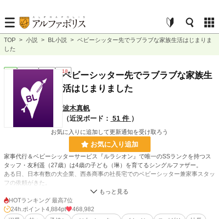
TOP
>
小説
>
BL小説
>
ベビーシッター先でラブラブな家族生活はじまりま
した
BL
連載中
長編
R18
ベビーシッター先でラブラブな家族生
活はじまりました
波木真帆
（近況ボード：
51 件
）
お気に入りに追加して更新通知を受け取ろう
お気に入り追加
家事代行＆ベビーシッターサービス『ルラシオン』で唯一のSSランクを持つス
タッフ・友利遥（27歳）は4歳の子ども（琳）を育てるシングルファザー。
ある日、日本有数の大企業、西条商事の社長宅でのベビーシッター兼家事スタッ
フの依頼がきた。
拘束時間が長いため琳に寂しい思いをさせるのではと迷いはあったものの、琳の
優しい後押しがあって依頼を受けることにした。
HOTランキング 最高7位
恐ろしく豪華なマンションで３歳の男の子のベビーシッターが始まり順調な出だ
24h.ポイント
4,884pt
468,982
しだったがとんでもない事件が巻き起こり、しばらくの間、琳も一緒に社長宅で