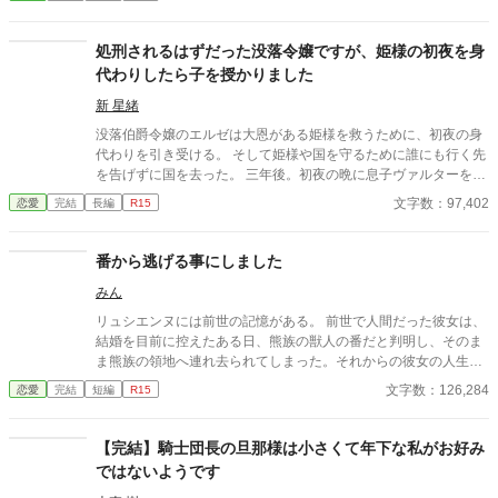
どっちだ!? ※ノベルアップ+様（読み直し改稿ナッシング先行公
開）にも掲載しましたが、カクヨムさん（は改稿・完結済みで
す）、小説家になろうさん、アルファポリスさんは改稿したもの
処刑されるはずだった没落令嬢ですが、姫様の初夜を身
を掲載しています。 ※割と鬱展開多いのでご注意ください。作者
代わりしたら子を授かりました
はあんまり鬱展開だと思ってませんけども。
新 星緒
没落伯爵令嬢のエルゼは大恩がある姫様を救うために、初夜の身
代わりを引き受ける。 そして姫様や国を守るために誰にも行く先
を告げずに国を去った。 三年後。初夜の晩に息子ヴァルターを授
かっていたエルゼは、ひっそりと暮らしていた。ところが元婚約
文字数：97,402
恋愛
完結
長編
R15
者に拉致られて、あわやというところに初夜の相手であるハイン
ツ王子が現れる。 「ようやく見つけた。エルゼ、愛している」
「初夜の相手が君だと最初からわかっていたが？」 ――身代わり
番から逃げる事にしました
初夜から始まる、純愛溺愛執着愛のお話！
みん
リュシエンヌには前世の記憶がある。 前世で人間だった彼女は、
結婚を目前に控えたある日、熊族の獣人の番だと判明し、そのま
ま熊族の領地へ連れ去られてしまった。それからの彼女の人生は
大変なもので、最期は番だった自分を恨むように生涯を閉じた。
文字数：126,284
恋愛
完結
短編
R15
彼女は200年後、今度は自分が豹の獣人として生まれ変わってい
た。そして、そんな記憶を持ったリュシエンヌが番と出会ってし
まい、そこから、色んな事に巻き込まれる事になる─と、言うお
【完結】騎士団長の旦那様は小さくて年下な私がお好み
話です。 ❋相変わらずのゆるふわ設定で、メンタルも豆腐並なの
ではないようです
で、軽い気持ちで読んで下さい。 ❋独自設定有りです。 ❋他視点