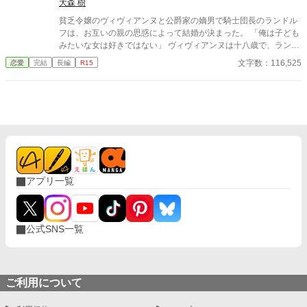
の話もあります。 ❋誤字脱字は気を付けていますが、あると思い
大森 樹
ます。すみません。
貧乏令嬢のヴィヴィアンヌと公爵家の嫡男で騎士団長のランドル
フは、お互いの親の思惑によって結婚が決まった。 「俺は子ども
みたいな女は好きではない」 ヴィヴィアンヌは十八歳で、ランド
ルフは三十歳。 ヴィヴィアンヌは背が低く、ランドルフは背が高
文字数：116,525
恋愛
完結
長編
R15
い。 ヴィヴィアンヌは貧乏で、ランドルフは金持ち。 何もかもが
違う二人。彼の好みの女性とは真逆のヴィヴィアンヌだったが、
お金の恩があるためなんとか彼の妻になろうと奮闘する。そんな
中ランドルフはぶっきらぼうで冷たいが、とろこどころに優しさ
を見せてきて……！？ 貧乏令嬢×不器用な騎士の年の差ラブスト
ーリーです。必ずハッピーエンドにします。
アプリ一覧
公式SNS一覧
ご利用について