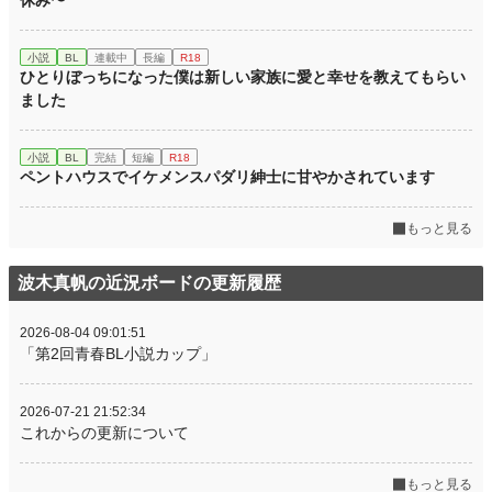
休み〜
小説
BL
連載中
長編
R18
ひとりぼっちになった僕は新しい家族に愛と幸せを教えてもらい
ました
小説
BL
完結
短編
R18
ペントハウスでイケメンスパダリ紳士に甘やかされています
もっと見る
波木真帆の近況ボードの更新履歴
2026-08-04 09:01:51
「第2回青春BL小説カップ」
2026-07-21 21:52:34
これからの更新について
もっと見る