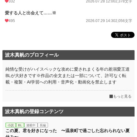
332
2026.07.28 12:00
2,378文字
愛する人と出会えて……※
495
2026.07.29 14:30
2,056文字
波木真帆のプロフィール
純情な受けがハイスペックな攻めに愛されまくる年の差溺愛王道
BLが大好きです※作品の全文または一部について、許可なく転
載・複製・AI学習への利用・音声化・動画化を禁止します
もっと見る
波木真帆の登録コンテンツ
小説
BL
連載中
長編
この夏、君を好きになった 〜温泉町で過ごした忘れられない夏