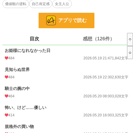
価値観の逆転
自己肯定感
女主人公
BLを含まない男女の異世界恋愛ものは初めてなので、拙いところもあるかと思
いますが楽しんでいただけると嬉しいです。
アプリで読む
R１８には※つけます。
こちらの作品は投稿時間を定めず更新していきたいと思っています。
（一日に一度は更新します）
目次
感想（126件）
小説
1,086 位 / 228,641 件
お姫様になれなかった日
484
2026.05.19 21:47
1,842文字
恋愛
605 位 / 66,327 件
見知らぬ世界
お気に入り
687
484
2026.05.19 22:30
2,630文字
24h.ポイント
1,192 pt
騎士の腕の中
文字数
134,921
464
2026.05.20 08:00
3,028文字
更新日時
2026.07.29 14:30
怖い、けど……優しい
初回公開日時
2026.05.19 21:47
414
2026.05.20 16:00
3,325文字
初回完結日時
2026.07.29 14:30
規格外の買い物
週間ポイント
36,874 pt (234 位)