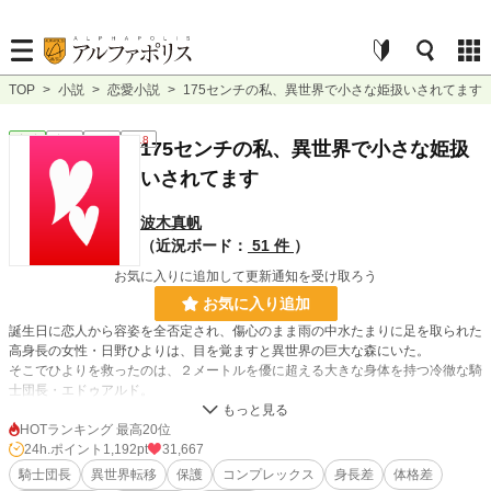
TOP
>
小説
>
恋愛小説
>
175センチの私、異世界で小さな姫扱いされてます
恋愛
完結
長編
R18
175センチの私、異世界で小さな姫扱
いされてます
波木真帆
（近況ボード：
51 件
）
お気に入りに追加して更新通知を受け取ろう
お気に入り追加
誕生日に恋人から容姿を全否定され、傷心のまま雨の中水たまりに足を取られた
高身長の女性・日野ひよりは、目を覚ますと異世界の巨大な森にいた。
そこでひよりを救ったのは、２メートルを優に超える大きな身体を持つ冷徹な騎
士団長・エドゥアルド。
彼はひよりを「小さく儚い子ども」として勘違いしつつも保護し、騎士団の宿舎
へと連れ帰る。
HOTランキング 最高20位
巨人が暮らす異世界では子ども扱いされる175センチのひよりと、ひよりに可愛
24h.ポイント
1,192pt
31,667
い物が似合わないという固定概念を当然のように否定するエドゥアルド。
騎士団長
異世界転移
保護
コンプレックス
身長差
体格差
これは、全肯定から始まる優しく甘い恋のお話。