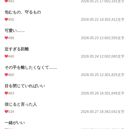
493
2026.05.21 17:00
2,191文字
月間ポイント
165,096 pt (224 位)
包むもの、守るもの
450
2026.05.22 10:30
2,412文字
年間ポイント
472,835 pt (1,111 位)
累計ポイント
478,697 pt (10,819 位)
可愛い……
498
2026.05.23 12:00
2,555文字
近すぎる距離
440
2026.05.24 12:00
2,065文字
その手を離したくなくて……
460
2026.05.25 12:30
1,825文字
目を閉じていればいい
463
2026.05.26 16:30
1,649文字
信じると言った人
534
2026.05.27 16:36
2,042文字
一緒がいい