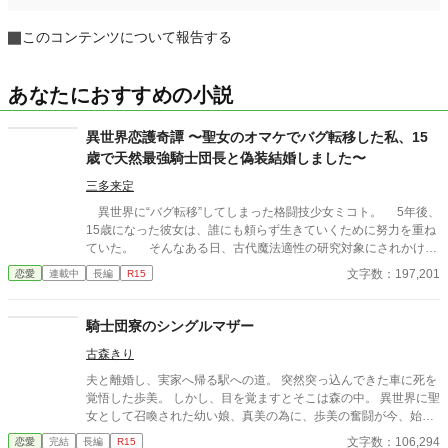
このコンテンツについて報告する
あなたにおすすめの小説
異世界恋護奇譚 〜聖女のオマケでバグ転移した私、15
歳で天然最強騎士団長と偽装結婚しました〜
三多来定
異世界に“バグ転移”してしまった格闘技少女ミコト。 5年後、
15歳になった彼女は、誰にも頼らず生きていくために努力を重ね
ていた。 そんなある日、古代魔法適性の研究対象にされかけた
ミコトを救ったのは、兄のように慕う最強騎士団長ロイの「結婚
文字数：197,201
恋愛
連載中
長編
R15
宣言」だった。 守るための偽装結婚――のはずが、ロイの家系
特有の“命懸けの重い溺愛”に巻き込まれていき……。 従姉妹の
聖女セイラや仲間たちと共に、命を狙う別国や古代魔法研究、宗
騎士団寮のシングルマザー
教勢力に立ち向かう中で、少しずつ育っていく関係と絆。 最強
古森きり
騎士団長（ポンコツ）×格闘少女の、真剣なのにどこか不器用な
恋物語。 ※王族・貴族や魔法使用者の登場はありません ※ざまぁ
夫と離婚し、実家へ帰る駅への道。 突然突っ込んできた車に死を
展開はありません ※人物関係と積み重ねを軸にした作品です ※完
覚悟した歩美。 しかし、目を覚ますとそこは森の中。 異世界に聖
結済を投稿しています ※本作は小説家になろうとカクヨムにも同
女として召喚された幼い娘、真美の為に、歩美の奮闘が今、始ま
一名義で投稿をしています
る！ ……と、意気込んだものの全く家事が出来ない歩美の明日は
文字数：106,294
恋愛
完結
長編
R15