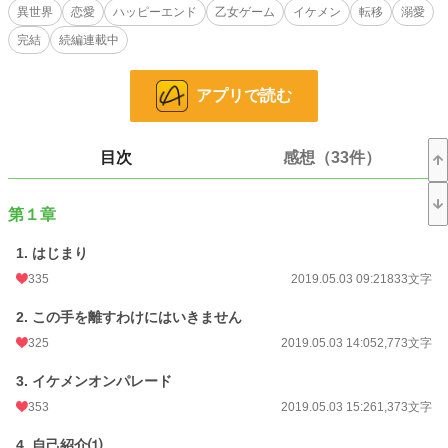
異世界
恋愛
ハッピーエンド
乙女ゲーム
イケメン
転移
溺愛
小説
5,927 位 / 228,795 件
完結
続編連載中
恋愛
2,838 位 / 66,375 件
アプリで読む
お気に入り
5,379
24h.ポイント
241 pt
目次
感想（33件）
文字数
133,474
更新日時
2019.05.11 17:52
第１章
初回公開日時
2019.05.03 09:21
1. はじまり
初回完結日時
2019.05.11 17:52
335
2019.05.03 09:21
833文字
週間ポイント
2,385 pt (4,136 位)
2. この手を離すわけにはいきません
325
2019.05.03 14:05
2,773文字
月間ポイント
11,973 pt (3,845 位)
3. イケメンオンパレード
年間ポイント
126,825 pt (4,858 位)
353
2019.05.03 15:26
1,373文字
累計ポイント
3,294,121 pt (1,426 位)
4. 自己紹介⑴