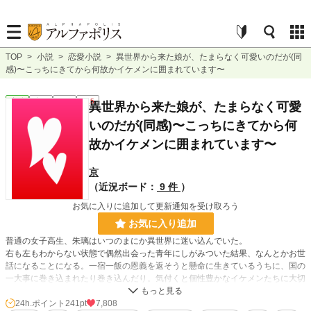
TOP
>
小説
>
恋愛小説
>
異世界から来た娘が、たまらなく可愛いのだが(同
感)〜こっちにきてから何故かイケメンに囲まれています〜
恋愛
完結
長編
R15
異世界から来た娘が、たまらなく可愛
いのだが(同感)〜こっちにきてから何
故かイケメンに囲まれています〜
京
（近況ボード：
9 件
）
お気に入りに追加して更新通知を受け取ろう
お気に入り追加
普通の女子高生、朱璃はいつのまにか異世界に迷い込んでいた。
右も左もわからない状態で偶然出会った青年にしがみついた結果、なんとかお世
話になることになる。一宿一飯の恩義を返そうと懸命に生きているうちに、国の
一大事に巻き込まれたり巻き込んだり。気付くと個性豊かなイケメンたちに大切
に大切にされていた。
そんな乙女ゲームのようなお話。
24h.ポイント
241pt
7,808