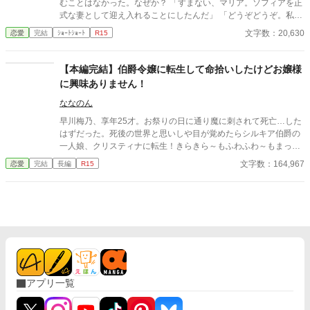
むことはなかった。なぜか？ 「すまない、マリア。ソフィアを正
ジークは葛藤する。「自分だけを見てほしいのに、届かない」 そ
式な妻として迎え入れることにしたんだ」 「どうぞどうぞ。私は
してレオンハルト王子は心を決める。「妻に望むなら、彼女以外
何も気にしませんから……」 マリアは妹のソフィアを祝福した。
文字数：20,630
恋愛
完結
ｼｮｰﾄｼｮｰﾄ
R15
はいない」 けれど――当の本人は今日も地味眼鏡で事務作業中。
だが当然、不気味な未来の陰が少しずつ歩み寄っていた。
王族たちの心を翻弄するのは、無自覚最強の“訛り女官”。 訛って
笑いを取り、仮面で魅了し、剣で守る―― これは、彼女の“本当
【本編完結】伯爵令嬢に転生して命拾いしたけどお嬢様
の顔”が王宮を変えていく、壮麗な恋と成長の物語。 ★この物語
に興味ありません！
は、「枯れ専モブ令嬢」の5年前のお話です。クラリスが活躍す
る前で、少し若いイザークとライナルトがちょっと出ます。
ななのん
早川梅乃、享年25才。お祭りの日に通り魔に刺されて死亡…した
はずだった。死後の世界と思いしや目が覚めたらシルキア伯爵の
一人娘、クリスティナに転生！きらきら～もふわふわ～もまった
く興味がなく本ばかり読んでいるクリスティナだが幼い頃のお茶
文字数：164,967
恋愛
完結
長編
R15
会での暴走で王子に気に入られ婚約者候補にされてしまう。つま
らない生活ということ以外は伯爵令嬢として不自由ない毎日を送
っていたが、シルキア家に養女が来た時からクリスティナの知ら
ぬところで運命が動き出す。気がついた時には退学処分、伯爵家
追放、婚約者候補からの除外…―― それでもクリスティナはやっ
と人生が楽しくなってきた！と前を向いて生きていく。 ※本編完
結してます。たまに番外編などを更新してます。
アプリ一覧