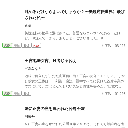
眺めるだけならよいでしょうか？〜美醜逆転世界に飛ば
された私〜
蝋梅
美醜逆転の世界に飛ばされた。普通ならウハウハである。だけ
ど。 ✻読んで下さり、ありがとうございました。✻
文字数：63,153
恋愛
完結
長編
R15
王宮地味女官、只者じゃねぇ
宵森みなと
地味で目立たず、ただ真面目に働く王宮の女官・エミリア。 しか
し彼女の正体は――剣術・魔法・語学すべてに長けた首席卒業の
才女にして、実はとんでもない美貌と魔性を秘めた、“自覚なしギ
ャップ系”最強女官だった！？ 王女付き女官に任命されたその日
文字数：61,298
恋愛
完結
長編
から、運命が少しずつ動き出す。 訛りだらけのマーレン語で王女
に爆笑を起こし、夜会では仮面を外した瞬間、貴族たちを騒然と
させ―― さらには北方マーレン国から訪れた黒髪の第二王子を
妹に正妻の座を奪われた公爵令嬢
も、一瞬で虜にしてしまう。 「おら、案内させてもらいますけん
岡暁舟
の」 その一言が、国を揺らすとは、誰が想像しただろうか。 王女
リリアは言う。「エミリアがいなければ、私は生きていけぬ」 副
妹に正妻の座を奪われた公爵令嬢マリアは、それでも婚約者を憎
長カイルは焦る。「このまま、他国に連れて行かれてたまるか」