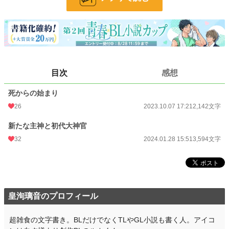
24h.ポイント
0 pt
文字数
5,736
更新日時
2024.01.28 15:51
初回公開日時
2023.10.07 17:21
目次
感想
初回完結日時
2024.01.28 15:56
死からの始まり
週間ポイント
63 pt (41,753 位)
26
2023.10.07 17:21
2,142文字
月間ポイント
126 pt (60,811 位)
新たな主神と初代大神官
32
2024.01.28 15:51
3,594文字
年間ポイント
1,925 pt (68,176 位)
累計ポイント
14,712 pt (81,979 位)
皇洵璃音のプロフィール
超雑食の文字書き。BLだけでなくTLやGL小説も書く人。アイコ