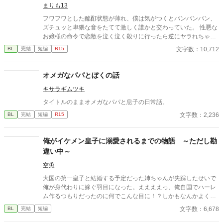
まりも13
フワフワとした酩酊状態が薄れ、僕は気がつくとパンパンパン、
ズチュッと卑猥な音をたてて激しく誰かと交わっていた。 性悪な
お嬢様の命令で恋敵を泣く泣く殺りに行ったら逆にヤラれちゃっ
た、ちょっとアホな子の話です。 （ムーンライトノベルにも掲載
文字数：10,712
BL
完結
短編
R15
しています）
オメガなパパとぼくの話
キサラギムツキ
タイトルのままオメガなパパと息子の日常話。
文字数：2,236
BL
完結
短編
R15
俺がイケメン皇子に溺愛されるまでの物語 ～ただし勘
違い中～
空兎
大国の第一皇子と結婚する予定だった姉ちゃんが失踪したせいで
俺が身代わりに嫁ぐ羽目になった。ええええっ、俺自国でハーレ
ム作るつもりだったのに何でこんな目に！？しかもなんかよくわ
からんが皇子にめっちゃ嫌われているんですけど！？このままだ
文字数：6,678
BL
完結
短編
と自国の存続が危なそうなので仕方なしにチートスキル使いなが
らラザール帝国で自分の有用性アピールして人間関係を築いてい