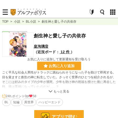
TOP
>
小説
>
BL小説
>
創生神と愛し子の共依存
BL
完結
短編
創生神と愛し子の共依存
皇洵璃音
（近況ボード：
12 件
）
お気に入りに追加して更新通知を受け取ろう
お気に入り追加
ごく平凡な社会人男性がトラックに跳ねられそうになった子を助けて即死する。
目を覚ますと創生の神に転生していた。さっそく世界のひとつを紹介されるが、
そこには好みのタイプの少年が瀕死。少年を助け神の祝福を授けた後に再会した
時、彼は英雄になっていたのだが……？
24h.ポイント
0pt
58
小説
228,797 位 / 228,797 件
BL
短編
異世界
ハッピーエンド
BL
31,418 位 / 31,418 件
お気に入り
42
アプリで読む