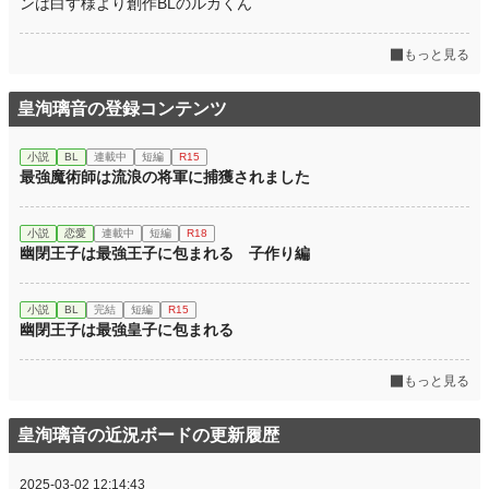
ンは白す様より創作BLのルカくん
もっと見る
皇洵璃音の登録コンテンツ
小説
BL
連載中
短編
R15
最強魔術師は流浪の将軍に捕獲されました
小説
恋愛
連載中
短編
R18
幽閉王子は最強王子に包まれる 子作り編
小説
BL
完結
短編
R15
幽閉王子は最強皇子に包まれる
もっと見る
皇洵璃音の近況ボードの更新履歴
2025-03-02 12:14:43