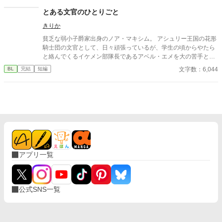
るんだけどその度に皇子が不機嫌になります。なにこれめんど
とある文官のひとりごと
い。
きりか
貧乏な弱小子爵家出身のノア・マキシム。 アシュリー王国の花形
騎士団の文官として、日々頑張っているが、学生の頃からやたら
と絡んでくるイケメン部隊長であるアベル・エメを大の苦手とい
うか、天敵認定をしていた。しかし、ある日、父の借金が判明し
文字数：6,044
BL
完結
短編
て…。 基本コメディで、少しだけシリアス？ エチシーンところ
か、チュッどまりで申し訳ございません（土下座） ムーンライト
様でも公開しております。
アプリ一覧
公式SNS一覧