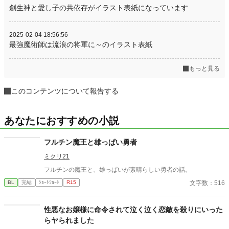
創生神と愛し子の共依存がイラスト表紙になっています
2025-02-04 18:56:56
最強魔術師は流浪の将軍に～のイラスト表紙
もっと見る
このコンテンツについて報告する
あなたにおすすめの小説
フルチン魔王と雄っぱい勇者
ミクリ21
フルチンの魔王と、雄っぱいが素晴らしい勇者の話。
文字数：516
BL
完結
ｼｮｰﾄｼｮｰﾄ
R15
性悪なお嬢様に命令されて泣く泣く恋敵を殺りにいった
らヤられました