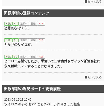
もっと見る
田原摩耶の登録コンテンツ
小説
BL
連載中
長編
R18
恣意的なぼくら。
小説
BL
連載中
短編
R15
となりのサイコ君。
小説
BL
連載中
長編
R18
ヒーロー志望でしたが、手違いで三食宿付きヴィラン派遣会社に
永久就職（？）することになりました。
もっと見る
田原摩耶の近況ボードの更新履歴
2023-05-12 21:15:42
ツイログやその他SSSまとめページ作りました報告