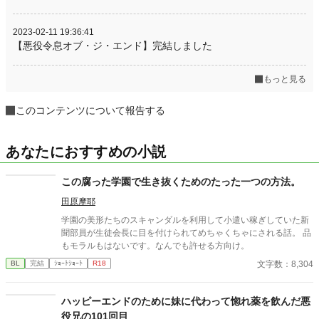
2023-02-11 19:36:41
【悪役令息オブ・ジ・エンド】完結しました
もっと見る
このコンテンツについて報告する
あなたにおすすめの小説
この腐った学園で生き抜くためのたった一つの方法。
田原摩耶
学園の美形たちのスキャンダルを利用して小遣い稼ぎしていた新
聞部員が生徒会長に目を付けられてめちゃくちゃにされる話。 品
もモラルもはないです。なんでも許せる方向け。
文字数：8,304
BL
完結
ｼｮｰﾄｼｮｰﾄ
R18
ハッピーエンドのために妹に代わって惚れ薬を飲んだ悪
役兄の101回目