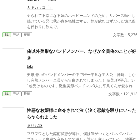
カギカッコ「」
ヤられて不幸になる妹のハッピーエンドのため、リバース転生し
続けている兄は我が身を犠牲にする。妹が飲むはずだった惚れ薬
を代わりに飲んで。
文字数：5,276
BL
完結
短編
俺以外美形なバンドメンバー、なぜか全員俺のことが好
き
toki
美形揃いのバンドメンバーの中で唯一平凡な主人公・神崎。しか
し突然メンバー全員から告白されてしまった！ ※美形×平凡、3×
1総受けものです。激重美形バンドマン3人に平凡くんが愛されま
くるお話。 pixiv/ムーンライトノベルズでも同タイトルで投稿し
文字数：121,913
BL
完結
長編
ています。 もしよろしければ感想などいただけましたら大変励み
になります✿ 感想(匿名)➡ https://odaibako.net/u/toki_doki_ Twitte
r➡ https://twitter.com/toki_doki109 表紙イラスト：toki 背景/ロゴデ
性悪なお嬢様に命令されて泣く泣く恋敵を殺りにいった
ザイン：こな様(@konya0924)
らヤられました
まりも13
フワフワとした酩酊状態が薄れ、僕は気がつくとパンパンパン、
ズチュッと卑猥な音をたてて激しく誰かと交わっていた。 性悪な