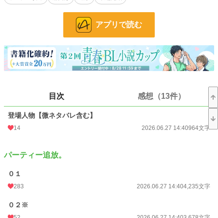
真面目誠実強面新入り騎士攻め
アプリで読む
※基本無理矢理、公開レイプ、NTR、乱交含む
※シリアスエロ、胸糞、なんでも許せる方向け
小説
8,732 位 / 228,888 件
BL
1,801 位 / 31,450 件
お気に入り
787
目次
感想（13件）
24h.ポイント
156 pt
登場人物【微ネタバレ含む】
文字数
284,496
14
2026.06.27 14:40
964文字
更新日時
2026.06.27 20:30
パーティー追放。
初回公開日時
2022.05.09 03:02
０１
週間ポイント
1,430 pt (6,743 位)
283
2026.06.27 14:40
4,235文字
月間ポイント
8,124 pt (5,403 位)
０２※
年間ポイント
103,223 pt (5,831 位)
52
2026.06.27 14:40
3,678文字