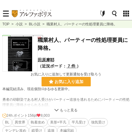
TOP
>
小説
>
BL小説
>
職業村人、パーティーの性処理要員に降格。
BL
連載中
長編
R18
職業村人、パーティーの性処理要員に
降格。
田原摩耶
（近況ボード：
7 件
）
お気に入りに追加して更新通知を受け取ろう
お気に入り追加
本編完結済み、現在個別√ゆるゆる更新中。
勇者の幼馴染である村人受けがパーティー追放を逃れるためにパーティーの性処
理要員に降格させられるお話。
器用貧乏な強気平凡村人総受け
24h.ポイント
156pt
8,003
湿度高めの幼馴染優男勇者攻め
BL
異世界
執着攻め
美形×平凡
平凡受け
強気受け
軽薄いい加減年上遊び人盗賊攻め
ヤンデレ攻め
総受け
追放
本編完結
陰湿性悪いじめっ子気質な年上魔道士攻め