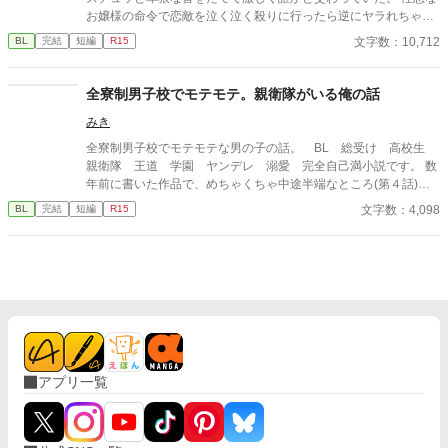
お嬢様の命令で恋敵を泣く泣く殺りに行ったら逆にヤラれちゃっ
た、ちょっとアホな子の話です。 （ムーンライトノベルにも掲載
文字数：10,712
BL
完結
短編
R15
しています）
全寮制男子校でモテモテ。親衛隊がいる俺の話
みき
全寮制男子校でモテモテな男の子の話。 BL 総受け 高校生
親衛隊 王道 学園 ヤンデレ 溺愛 完全自己満小説です。 数
年前に書いた作品で、めちゃくちゃ中途半端なところ(第４話)で
終わります。実験的公開作品
文字数：4,098
BL
完結
短編
R15
アプリ一覧