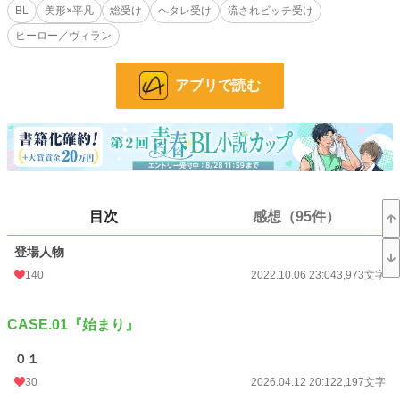
BL
美形×平凡
総受け
ヘタレ受け
流されビッチ受け
小説
1,303 位 / 228,795 件
ヒーロー／ヴィラン
BL
210 位 / 31,417 件
お気に入り
1,341
アプリで読む
24h.ポイント
1,093 pt
文字数
909,594
更新日時
2026.08.05 13:08
初回公開日時
2022.05.11 00:19
目次
感想（95件）
週間ポイント
10,805 pt (902 位)
登場人物
月間ポイント
37,717 pt (1,216 位)
140
2022.10.06 23:04
3,973文字
年間ポイント
537,790 pt (936 位)
CASE.01『始まり』
累計ポイント
1,716,025 pt (3,348 位)
０１
30
2026.04.12 20:12
2,197文字