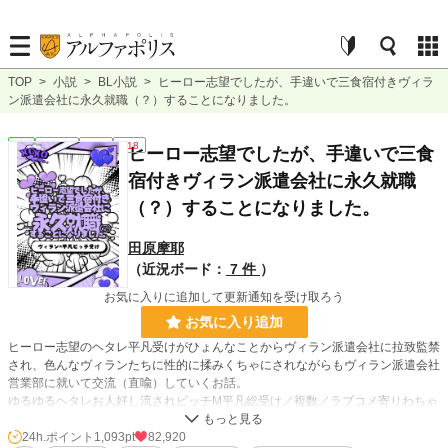
TOP
>
小説
>
BL小説
>
ヒーロー志望でしたが、手違いで三食宿付きヴィラ
ン派遣会社に永久就職（？）することになりました。
BL
連載中
長編
R18
ヒーロー志望でしたが、手違いで三食
宿付きヴィラン派遣会社に永久就職
（？）することになりました。
田原摩耶
（近況ボード：
7 件
）
お気に入りに追加して更新通知を受け取ろう
お気に入り追加
ヒーロー志望のヘタレ平凡受けがひょんなことからヴィラン派遣会社に拉致監禁
され、色んなヴィランたちに性的に揉みくちゃにされながらもヴィラン派遣会社
営業部に就いて交流（直喩）していくお話。
ゆるゆるヘタレお人好し流されビッチM平凡総受け／複数／ラブコメ寄りわちゃ
わちゃ／明るいレイプ
24h.ポイント
1,093pt
82,920