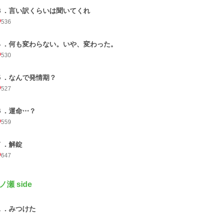
３．言い訳くらいは聞いてくれ
536
４．何も変わらない。いや、変わった。
530
５．なんで発情期？
527
６．運命⋯？
559
７．解錠
647
ノ瀬 side
１．みつけた