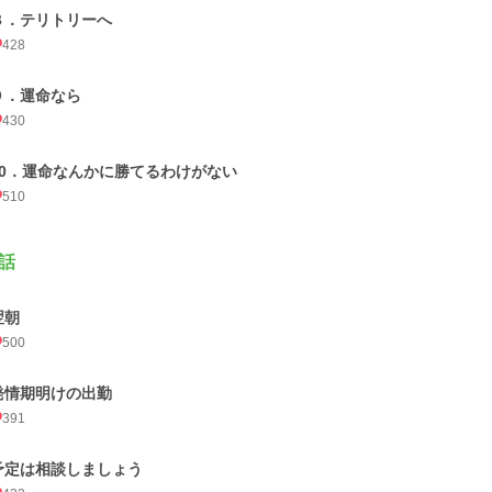
８．テリトリーへ
428
９．運命なら
430
10．運命なんかに勝てるわけがない
510
話
翌朝
500
発情期明けの出勤
391
予定は相談しましょう