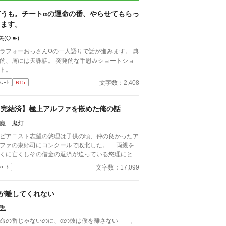
どうも。チートαの運命の番、やらせてもらっ
てます。
矢(Q.➽)
ラフォーおっさんΩの一人語りで話が進みます。 典
、屑には天誅話。 突発的な手慰みショートショ
ト。
文字数：2,408
ｼｮｰﾄ
R15
【完結済】極上アルファを嵌めた俺の話
魔 鬼灯
アニスト志望の悠理は子供の頃、仲の良かったア
ファの東郷司にコンクールで敗北した。 両親を
くに亡くしその借金の返済が迫っている悠理にとっ
未成年最後のこのコンクールの賞金を得る事がラス
文字数：17,099
ｼｮｰﾄ
チャンスだった。 しかし、司に敗北した悠理は
オメガ専用の娼館にいくより他なくなってしまう。
ンサート入賞者を招いたパーティーで司に想い人
αが離してくれない
いることを知った悠理は地味な自分がオメガだとバ
兎
ていない事を利用して司を嵌めて慰謝料を奪おうと
計画するが……。
命の番じゃないのに、αの彼は僕を離さない――。