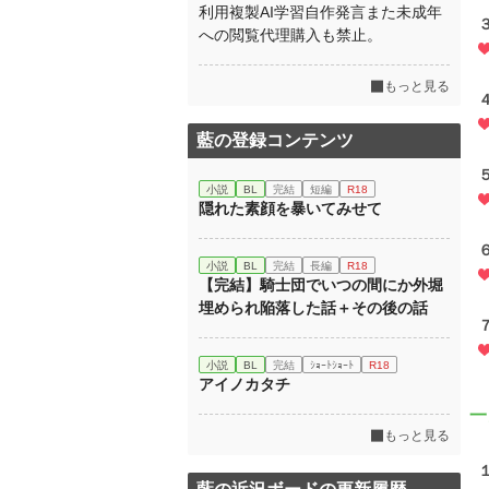
利用複製AI学習自作発言また未成年
への閲覧代理購入も禁止。
もっと見る
藍の登録コンテンツ
小説
BL
完結
短編
R18
隠れた素顔を暴いてみせて
小説
BL
完結
長編
R18
【完結】騎士団でいつの間にか外堀
埋められ陥落した話＋その後の話
小説
BL
完結
ｼｮｰﾄｼｮｰﾄ
R18
アイノカタチ
一
もっと見る