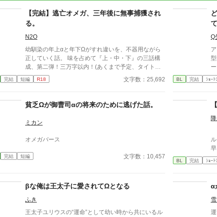
【完結】逃亡オメガ、三年後に無事捕獲され
る。
N2O
Q
幼馴染の年上αと年下Ωがすれ違いを、不器用ながら
ア
正していく話。 味を占めて『上・中・下』の三話構
型的
成、第二弾！三万字以内！(あくまで予定、タイトル
ー
と文量変わったらごめんなさい) ※無事予定通り終わ
文字数：25,692
完結
短編
R18
BL
完結
ｼｮｰﾄ
りました！(追記:2025.8.3) 表紙絵 ⇨うつやすみ 様(X:
@N6eR2) 『下』挿絵 ⇨暇ﾃﾗｽ 様(X:Bj_k_gm0z) ※オ
メガバース設定をお借りしています。独自部分もある
貧乏Ωが御曹司αの将来のために逃げた話。
かも。 ※素人作品、ふんわり設定許してください。
降
ミカン
ピ
オメガバース
ル
早
文字数：10,457
完結
短編
て
BL
完結
ｼｮｰﾄ
ト
は
コ
βな俺は王太子に愛されてΩとなる
が
ふき
雪
レ
王太子ユリウスの“運命”として幼い時から共にいるル
運