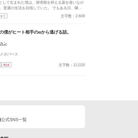
として生まれた僕は、発情期を抑える薬を使いなが
、普通の生活を目指していた。 でもある日、隣の
の無口なαが、僕の香りに気づいてしまって……。
文字数：2,608
ｼｮｰﾄ
れは、番じゃないふたりの、近すぎる距離で始ま
、運命から少しはずれた恋の話。
Ωの僕がヒート相手のαから逃げる話。
カン
メガバース
文字数：12,020
R18
公式SNS一覧