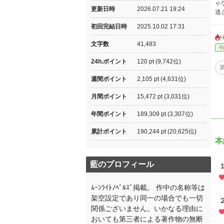
ゃ
更新日時
2026.07.21 19:24
逃
初回完結日時
2025.10.02 17:31
文字数
41,483
小
24h.ポイント
120 pt (9,742位)
週間ポイント
2,105 pt (4,631位)
月間ポイント
15,472 pt (3,031位)
年間ポイント
189,309 pt (3,307位)
累計ポイント
190,244 pt (20,625位)
本
藍のプロフィール
ﾑｰﾝﾗｲﾄﾉﾍﾞﾙｽﾞ掲載。 作中の名称等は
架空設定であり同一の場合でも一切
関係ございません。いかなる理由に
おいても第三者による著作物の無断