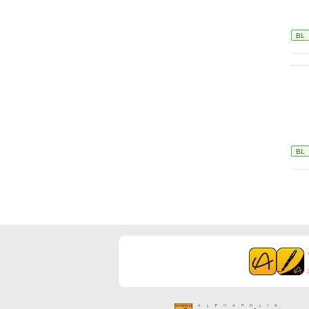
BL
BL