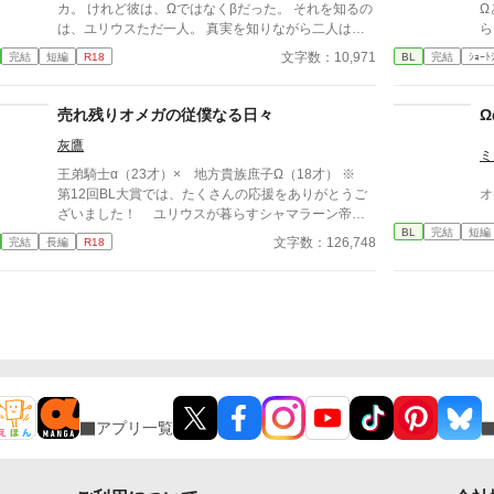
カ。 けれど彼は、Ωではなくβだった。 それを知るの
Ω
は、ユリウスただ一人。 真実を知りながら二人は、
ら
穏やかで、誰にも触れられない日々を過ごす。 だ
席
文字数：10,971
完結
短編
R18
BL
完結
ｼｮｰﾄ
が、王太子としての責務が二人の運命を軋ませてい
こ
く。 偽りとも言える関係の中で、それでも手を離さ
る
なかったのは―― 愛か、執着か。 ※性描写あり ※独
売れ残りオメガの従僕なる日々
自オメガバース設定あり ※ビッチングあり
灰鷹
ミ
王弟騎士α（23才）× 地方貴族庶子Ω（18才） ※
第12回BL大賞では、たくさんの応援をありがとうご
オ
ざいました！ ユリウスが暮らすシャマラーン帝国
BL
完結
短編
では、平民のオメガは18才になると、宮廷で開かれ
文字数：126,748
完結
長編
R18
る選定の儀に参加することが義務付けられている。王
族の妾となるオメガを選ぶためのその儀式に参加し、
誰にも選ばれずに売れ残ったユリウスは、国王陛下か
ら「第３王弟に謀反の疑いがあるため、身辺を探るよ
うに」という密命を受け、オメガ嫌いと噂される第３
王弟ラインハルトの従僕になった。 無口で無愛想
な彼の優しい一面を知り、任務とは裏腹にラインハル
トに惹かれていくユリウスであったが、働き始めて3
カ月が過ぎたところで第３王弟殿下が辺境伯令嬢の婿
アプリ一覧
養子になるという噂を聞き、従僕も解雇される。