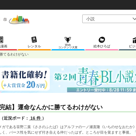
Web
稿漫画
レンタル
絵本ひろば
ビジ
コンテンツ大賞
勝てるわけがない
完結】運命なんかに勝てるわけがない
（近況ボード：
16 件
）
メガである笹野二葉《ささのふたば》はアルファの一ノ瀬直隆《いちのせなおたか
しく、バース性を気にせず付き合える仲だったはず。ところが目を覚ますと事後。