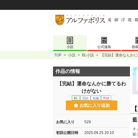
小説
公式漫画
投
TOP
>
小説
>
BL小説
>
【完結】運命なんかに
作品の情報
【完結】運命なんかに勝てるわ
けがない
BL
完結
短編
R18
お気に入り追加
【
藍
お気に入り
529
オ
初回公開日時
2025.09.25 20:10
親