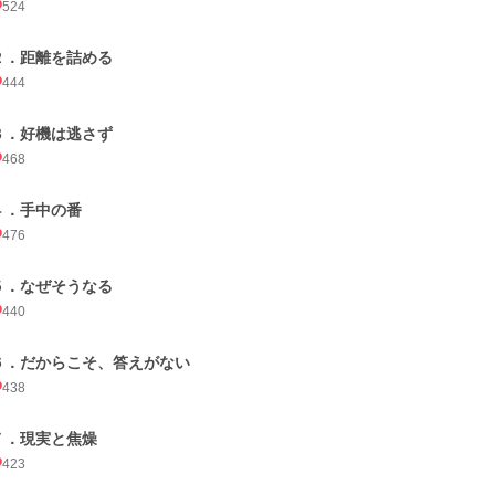
524
２．距離を詰める
444
３．好機は逃さず
468
４．手中の番
476
５．なぜそうなる
440
６．だからこそ、答えがない
438
７．現実と焦燥
423