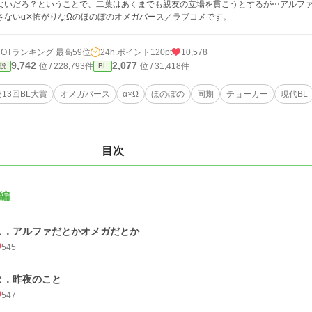
ないだろ？ということで、二葉はあくまでも親友の立場を貫こうとするが⋯アルフ
さないα✕怖がりなΩのほのぼのオメガバース／ラブコメです。
HOTランキング 最高59位
24h.ポイント
120pt
10,578
9,742
2,077
位 / 228,793件
位 / 31,418件
説
BL
第13回BL大賞
オメガバース
α×Ω
ほのぼの
同期
チョーカー
現代BL
目次
編
１．アルファだとかオメガだとか
545
２．昨夜のこと
547