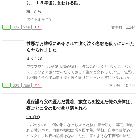
に、１５年後に食われる話。
梅したら
タイトルが全て
文字数：1,244
BL
完結
短編
R15
性悪なお嬢様に命令されて泣く泣く恋敵を殺りにいった
らヤられました
まりも13
フワフワとした酩酊状態が薄れ、僕は気がつくとパンパンパン、
ズチュッと卑猥な音をたてて激しく誰かと交わっていた。 性悪な
お嬢様の命令で恋敵を泣く泣く殺りに行ったら逆にヤラれちゃっ
た、ちょっとアホな子の話です。 （ムーンライトノベルにも掲載
文字数：10,712
BL
完結
短編
R15
しています）
過保護な父の歪んだ愛着。旅立ちを控えた俺の身体は、
夜ごとに父の形で塗り潰される
中山(ほ)
「パックの中、僕の形になっちゃったね」 夢か現か。耳元で囁か
れる甘い声と、内側を執拗に掻き回す熱。翌朝、自室で目覚めた
パックに、昨夜の記憶はない。ただ、疼くような下腹部の熱だけ