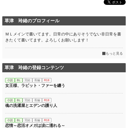
草津 玲緒のプロフィール
ＭＬメインで書いてます。日常の中にありそうでない非日常を書
きたくて書いてます。よろしくお願いします！
もっと見る
草津 玲緒の登録コンテンツ
小説
BL
完結
長編
R18
女王様、ラビット・ファーを纏う
小説
BL
完結
長編
R18
魂の洗濯屋とエデンの護り人
小説
BL
完結
長編
R18
恋情～恋活オメガは涙に濡れる～