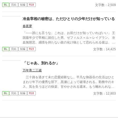
が残っていた。 相談しようと向かった相手こそが、自分を侵食し
文字数：2,509
BL
完結
短編
R18
ている張本人だとも知らずに、パックは父の部屋の扉を開く。 こ
のお話はムーンライトでも投稿してます〜
冷血宰相の秘密は、ただひとりの少年だけが知っている
春夜夢
「――誰にも言うな。これは、お前だけが知っていればいい」 王
国最年少で宰相に就任した男、ゼフィルス＝ル＝レイグラン。 冷
血無慈悲、感情を持たない政の化け物として恐れられる彼は、 な
ぜか、貧民街の少年リクを城へと引き取る。 誰に対しても一切の
文字数：14,425
BL
完結
短編
R15
温情を見せないその男が、 唯一リクにだけは、優しく微笑む――
その裏に隠された、王政を揺るがす“とある秘密”とは。 孤児の少
年が踏み入れたのは、 権謀術数渦巻く宰相の世界と、 その胸に秘
「じゃあ、別れるか」
められた「決して触れてはならない過去」。 これは、孤独なふた
万年青二三歳
りが出会い、 やがて世界を変えていく、 静かで、甘くて、痛いほ
ど愛しい恋の物語。
三十路を過ぎて未だ恋愛経験なし。平凡な御器谷の生活はひと
まわり年下の優秀な部下、黒瀬によって破壊される。勤務中のキ
ス、気を失うほどの快楽、甘やかされる週末。もう離れられな
い、と御器谷は自覚するが、一時の怒りで「じゃあ、別れるか」
文字数：12,803
BL
完結
短編
R18
と言ってしまう。自分を甘やかし、望むことしかしない部下は別
れを選ぶのだろうか。 期待の若手×中間管理職。年齢は一回り
違い。年の差ラブ。 ケンカップル好きへ捧げます。 ムーンラ
イトノベルズより転載（「多分、じゃない」より改題）。