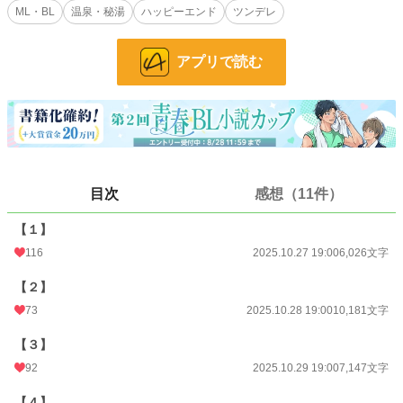
ML・BL
温泉・秘湯
ハッピーエンド
ツンデレ
小説
37,165 位 / 228,654 件
アプリで読む
BL
9,948 位 / 31,396 件
お気に入り
86
24h.ポイント
7 pt
文字数
79,481
目次
感想（11件）
更新日時
2025.11.05 19:00
初回公開日時
2025.10.27 19:00
【１】
116
2025.10.27 19:00
6,026文字
初回完結日時
2025.11.06 00:26
【２】
週間ポイント
63 pt (41,753 位)
73
2025.10.28 19:00
10,181文字
月間ポイント
294 pt (44,138 位)
【３】
年間ポイント
21,506 pt (19,149 位)
92
2025.10.29 19:00
7,147文字
累計ポイント
21,520 pt (68,655 位)
【４】