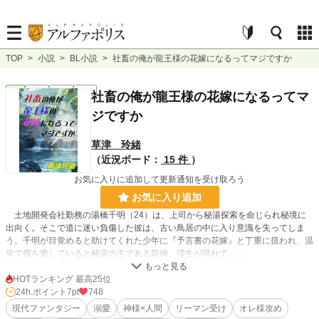
TOP
>
小説
>
BL小説
>
社畜の俺が龍王様の花嫁になるってマジですか
BL
完結
長編
R18
社畜の俺が龍王様の花嫁になるってマ
ジですか
草津 玲緒
（近況ボード：
15 件
）
お気に入りに追加して更新通知を受け取ろう
お気に入り追加
土地開発会社勤務の湯橋千明（24）は、上司から秘湯探索を命じられ秘境に
出向く。そこで道に迷い負傷した彼は、古い鳥居の中に入り意識を失ってしま
う。千明が目覚めると助けてくれた少年に『予言書の花嫁』と丁重に扱われ、温
泉で傷を癒していると秘湯の主である龍神、澪生が現れて……。
社畜リーマンと秘湯を護る龍神が織りなす運命的？ラブストーリー。
HOTランキング 最高25位
※本作に登場する場所、人物、企業・組織等はすべてフィクションです。
24h.ポイント
7pt
748
※鬼畜・パワハラ等の描写があります。ご注意ください。
現代ファンタジー
溺愛
神様×人間
リーマン受け
オレ様攻め
※表紙素材:なちゃ様（pixiv：そざい屋なっちゃん）