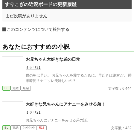
すりこぎの近況ボードの更新履歴
まだ投稿がありません
このコンテンツについて報告する
あなたにおすすめの小説
お兄ちゃん大好きな弟の日常
ミクリ21
僕の朝は早い。 お兄ちゃんを愛するために、早起きは絶対だ。 睡
眠時間？ナニソレ美味しいの？
文字数：6,444
BL
完結
短編
大好きな兄ちゃんにアナニーをみせる弟！
ミクリ21
お兄ちゃんにアナニーをみせる弟の話。
文字数：432
BL
完結
ｼｮｰﾄｼｮｰﾄ
R18