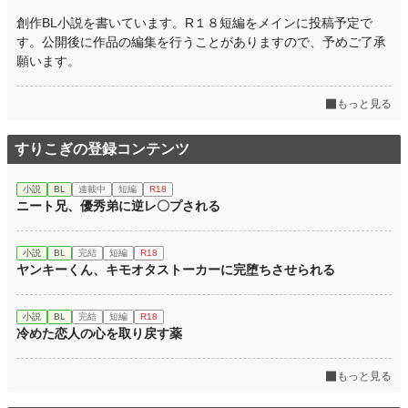
創作BL小説を書いています。R１８短編をメインに投稿予定で
す。公開後に作品の編集を行うことがありますので、予めご了承
願います。
もっと見る
すりこぎの登録コンテンツ
小説
BL
連載中
短編
R18
ニート兄、優秀弟に逆レ〇プされる
小説
BL
完結
短編
R18
ヤンキーくん、キモオタストーカーに完堕ちさせられる
小説
BL
完結
短編
R18
冷めた恋人の心を取り戻す薬
もっと見る