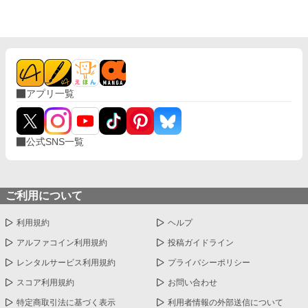
びに、自分の知らなかった感情と快楽を知る。それは、上司とし
ての誇りを壊すほどに甘く、逃れられないほどに深い。 だが、篠
原の視線の奥に宿るのは、ただの欲望ではなかった。 そこには、
ずっと榊だけを見つめ続けてきた、静かな執着がある。 「俺、前
から思ってたんです。 あなたが誰かに“支配される”ところ、き
っと綺麗だろうなって」 支配する側だったはずの男が、 支配され
ることで初めて“生きている”と感じてしまう――。 上司と部下、
立場も理性も、すべてが絡み合うオフィスの夜。 秘密の扉を開け
アプリ一覧
た榊は、もう戻れない。 快楽に溺れるその瞬間まで、彼を待つの
は破滅か、それとも救いか。 ――これは、ひとりの上司が“愛”と
いう名の支配に沈んでいく物語。
公式SNS一覧
ご利用について
利用規約
ヘルプ
アルファコイン利用規約
投稿ガイドライン
レンタルサービス利用規約
プライバシーポリシー
スコア利用規約
お問い合わせ
特定商取引法に基づく表示
利用者情報の外部送信について