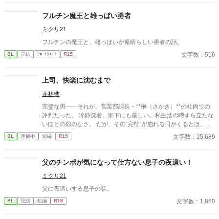
フルチン魔王と雄っぱい勇者
ミクリ21
フルチンの魔王と、雄っぱいが素晴らしい勇者の話。
文字数：516
BL
完結
ｼｮｰﾄｼｮｰﾄ
R15
上司、快楽に沈むまで
赤林檎
完璧な男――それが、営業部課長・**榊（さかき）**の社内での
評判だった。 冷静沈着、部下にも厳しい。私生活の噂すら立たな
いほどの隙のなさ。 だが、その“完璧”が崩れる日がくるとは、誰
も想像していなかった。 入社三年目の篠原は、榊の直属の部下。
文字数：25,689
BL
連載中
短編
R15
真面目だが強気で、どこか挑発的な笑みを浮かべる青年。 ある
夜、取引先とのトラブル対応で二人だけが残ったオフィスで、 篠
原は上司に向かって、いつもの穏やかな口調を崩した。「……そ
父のチンポが気になって仕方ない息子の夜這い！
んな顔、部下には見せないんですね」 疲労で僅かに緩んだ榊の表
ミクリ21
情。 その弱さを見逃さず、篠原はデスク越しに距離を詰める。
「強がらなくていいですよ。俺の前では、もう」 指先が榊のネク
父に夜這いする息子の話。
タイを掴む。 引き寄せられた瞬間、榊の理性は音を立てて崩れ
文字数：1,860
BL
完結
短編
R18
た。 拒むことも、許すこともできないまま、 彼は“部下”の手によ
って、ひとつずつ乱されていく。 言葉で支配され、触れられるた