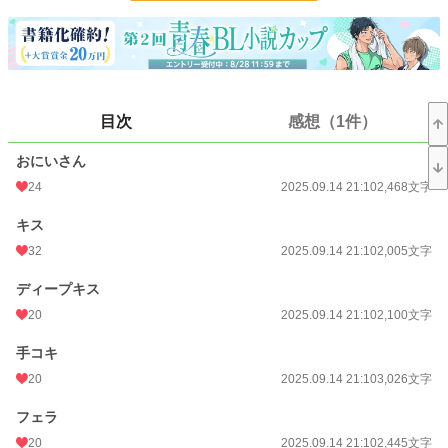
文字数
41,735
更新日時
2025.10.10 21:40
初回公開日時
2025.09.14 21:10
目次
感想（1件）
初回完結日時
2025.10.10 21:40
おにいさん
週間ポイント
779 pt (10,787 位)
24
2025.09.14 21:10
2,468文字
月間ポイント
3,828 pt (10,308 位)
キス
年間ポイント
86,824 pt (6,747 位)
32
2025.09.14 21:10
2,005文字
累計ポイント
87,355 pt (32,821 位)
ディープキス
20
2025.09.14 21:10
2,100文字
手コキ
20
2025.09.14 21:10
3,026文字
フェラ
20
2025.09.14 21:10
2,445文字