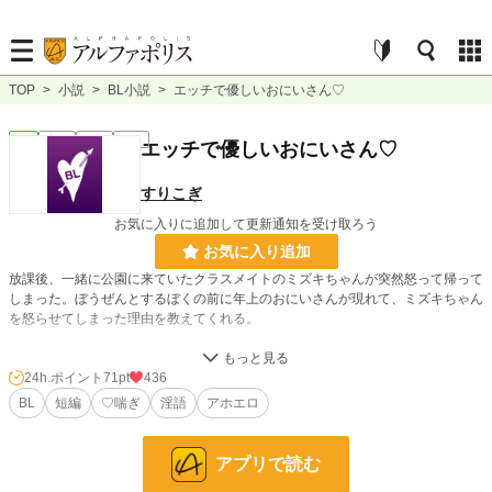
TOP
>
小説
>
BL小説
>
エッチで優しいおにいさん♡
BL
完結
短編
R18
エッチで優しいおにいさん♡
すりこぎ
お気に入りに追加して更新通知を受け取ろう
お気に入り追加
放課後、一緒に公園に来ていたクラスメイトのミズキちゃんが突然怒って帰って
しまった。ぼうぜんとするぼくの前に年上のおにいさんが現れて、ミズキちゃん
を怒らせてしまった理由を教えてくれる。
小説
12,849 位 / 228,743 件
24h.ポイント
71pt
436
BL
短編
♡喘ぎ
淫語
アホエロ
BL
2,893 位 / 31,413 件
お気に入り
67
アプリで読む
24h.ポイント
71 pt