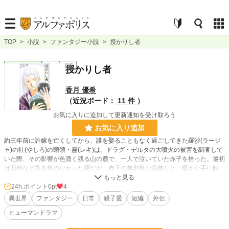
TOP
>
小説
>
ファンタジー小説
>
授かりし者
ファンタジー
完結
短編
授かりし者
香月 優希
（近況ボード：
11 件
）
お気に入りに追加して更新通知を受け取ろう
お気に入り追加
約三年前に許嫁を亡くしてから、誰を娶ることもなく過ごしてきた羅沙(ラージ
ャ)の社(やしろ)の頭領・靂(レキ)は、ドラグ・デルタの大噴火の被害を調査して
いた際、その影響が色濃く残る山の麓で、一人で泣いていた赤子を拾った。最初
は面倒など見る気のなかった靂だが、赤子の無邪気な眼差しと、暖かな手に触
れ、冷えていた靂の心は次第に溶けはじめる。
長編小説『風は遠き地に』( https://www.alphapolis.co.jp/novel/683245843/2767
24h.ポイント
0pt
4
7384 )へと続く、小さな命の新たな始まりの物語。
異世界
ファンタジー
日常
親子愛
短編
外伝
ヒューマンドラマ
＜この作品は、小説家になろう、カクヨム、pixivでも掲載しています＞