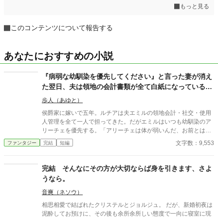
もっと見る
このコンテンツについて報告する
あなたにおすすめの小説
『病弱な幼馴染を優先してください』と言った妻が消え
た翌日、夫は領地の会計書類が全て白紙になっているこ
とに気づいた
歩人（あゆと）
侯爵家に嫁いで五年。ルチアは夫エミルの領地会計・社交・使用
人管理を全て一人で担ってきた。だがエミルはいつも幼馴染のア
リーチェを優先する。「アリーチェは体が弱いんだ、お前とは違
う」——その言葉を百回聞いた日、ルチアは微笑んで離縁届に署
文字数：9,553
ファンタジー
完結
短編
名した。「ええ、私は丈夫ですから。どうぞ幼馴染様をお大事
に」。翌朝、エミルが目にしたのは——税務報告の締切、領民か
らの陳情の山、そして紅茶の淹れ方すら知らない自分。三ヶ月
完結 そんなにその方が大切ならば身を引きます、さよ
後、かつて「地味な妻」と呼ばれたルチアは、辺境伯の財務顧問
うなら。
として辣腕を振るっていた。
音爽（ネソウ）
相思相愛で結ばれたクリステルとジョルジュ。 だが、新婚初夜は
泥酔してお預けに、その後も余所余所しい態度で一向に寝室に現