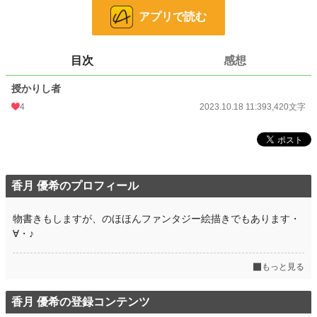
小説
228,725 位 / 228,725 件
アプリで読む
ファンタジー
53,293 位 / 53,293 件
お気に入り
5
目次
感想
24h.ポイント
0 pt
授かりし者
4
2023.10.18 11:39
3,420文字
文字数
3,420
更新日時
2023.10.18 11:39
初回公開日時
2023.10.18 11:39
初回完結日時
2023.10.18 11:39
香月 優希のプロフィール
週間ポイント
0 pt (228,725 位)
物書きもしますが、のほほんファンタジー絵描きでもあります・
月間ポイント
∀・♪
14 pt (108,258 位)
年間ポイント
133 pt (135,342 位)
もっと見る
累計ポイント
1,645 pt (174,630 位)
香月 優希の登録コンテンツ