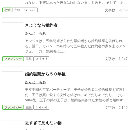
れない。不審に思った彼女は眠れない日々を送る。 そして、ある
晩に玄関ドアが開く音に気が付いた。使われていない離れに彼は
文字数：9,659
恋愛
完結
ｼｮｰﾄｼｮｰﾄ
通っていたのだ。 そこには匿われていた美少年が棲んでいて……
さようなら婚約者
あんど もあ
アンジュは、五年間虐げられた婚約者から婚約破棄を告げられ
る。翌日、カバン一つを持って五年住んだ婚約者の家を去るアン
ジュ。一方、婚約者は…。
文字数：1,847
ファンタジー
完結
ｼｮｰﾄｼｮｰﾄ
婚約破棄から５０年後
あんど もあ
王立学園の卒業パーティーで、王子が婚約者に婚約破棄を宣言し
た。王子は真に愛する女性と結ばれ、めでたしめでたし。 そして
50年後、王子の孫の王子は、婚約破棄された女性の孫と婚約する
事に。そこで明かされた婚約破棄の真実とは。
文字数：2,149
ファンタジー
完結
ｼｮｰﾄｼｮｰﾄ
近すぎて見えない物