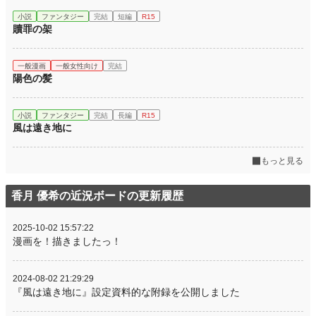
小説
ファンタジー
完結
短編
R15
贖罪の架
一般漫画
一般女性向け
完結
陽色の髪
小説
ファンタジー
完結
長編
R15
風は遠き地に
もっと見る
香月 優希の近況ボードの更新履歴
2025-10-02 15:57:22
漫画を！描きましたっ！
2024-08-02 21:29:29
『風は遠き地に』設定資料的な附録を公開しました