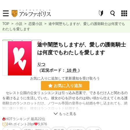
TOP
>
小説
>
恋愛小説
>
途中闇堕ちしますが、愛しの護衛騎士は何度でも
わたしを愛します
恋愛
完結
長編
R18
途中闇堕ちしますが、愛しの護衛騎士
は何度でもわたしを愛します
りつ
（近況ボード：
10 件
）
お気に入りに追加して更新通知を受け取ろう
お気に入り追加
セレスト公国の公女リュシエンヌは引っ込み思案で、できるだけ人と関わるの
を避けるように生活していた。彼女が心を許せるのは幼い頃から仕えてくれる護
衛騎士のランスロットだけ。ノワール帝国の皇帝から結婚を申し込まれても、絶
対に嫌だと断り、彼女はランスロットと結婚する。
優しい夫や家族に甘やかされて新婚生活を送っていたリュシエンヌだが、結婚
を断ったことを理由に帝国から兵が差し向けられる。セレスト公国の安全は脅か
HOTランキング 最高22位
され、自分を捕える兵たちから逃げるためにランスロットと城を出るが、追いつ
24h.ポイント
28pt
5,976
かれ、ランスロットはリュシエンヌを守って命を落としてしまう。彼の亡骸を抱