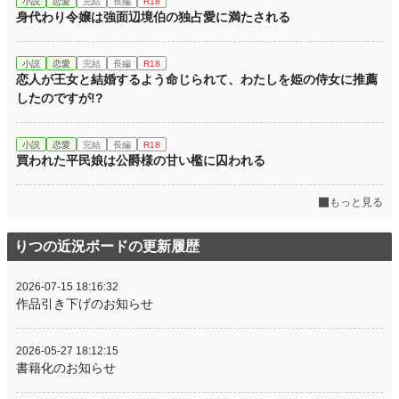
小説
恋愛
完結
長編
R18
身代わり令嬢は強面辺境伯の独占愛に満たされる
小説
恋愛
完結
長編
R18
恋人が王女と結婚するよう命じられて、わたしを姫の侍女に推薦
したのですが!?
小説
恋愛
完結
長編
R18
買われた平民娘は公爵様の甘い檻に囚われる
もっと見る
りつの近況ボードの更新履歴
2026-07-15 18:16:32
作品引き下げのお知らせ
2026-05-27 18:12:15
書籍化のお知らせ