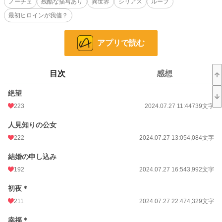
ノーチェ
残酷な描写あり
異世界
シリアス
ループ
きしめて絶望した瞬間、リュシエンヌは過去へと――彼の婚約者になる前に戻っ
最初ヒロインが我儘？
ていた。
今度こそランスロットや自分の国を守るため、リュシエンヌは帝国へ嫁ぐこと
を決めたが……。
アプリで読む
※他サイトにも掲載しています
目次
感想
小説
21,859 位 / 228,589 件
恋愛
9,523 位 / 66,314 件
絶望
223
2024.07.27 11:44
739文字
お気に入り
630
人見知りの公女
24h.ポイント
28 pt
222
2024.07.27 13:05
4,084文字
文字数
143,036
結婚の申し込み
更新日時
2024.08.26 22:57
192
2024.07.27 16:54
3,992文字
初回公開日時
2024.07.27 11:44
初夜＊
初回完結日時
2024.08.26 22:58
211
2024.07.27 22:47
4,329文字
週間ポイント
225 pt (23,262 位)
幸福＊