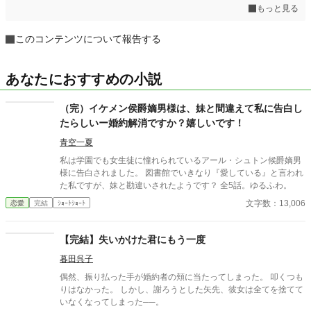
もっと見る
このコンテンツについて報告する
あなたにおすすめの小説
（完）イケメン侯爵嫡男様は、妹と間違えて私に告白し
たらしいー婚約解消ですか？嬉しいです！
青空一夏
私は学園でも女生徒に憧れられているアール・シュトン候爵嫡男
様に告白されました。 図書館でいきなり『愛している』と言われ
た私ですが、妹と勘違いされたようです？ 全5話。ゆるふわ。
文字数：13,006
恋愛
完結
ｼｮｰﾄｼｮｰﾄ
【完結】失いかけた君にもう一度
暮田呉子
偶然、振り払った手が婚約者の頬に当たってしまった。 叩くつも
りはなかった。 しかし、謝ろうとした矢先、彼女は全てを捨てて
いなくなってしまった──。