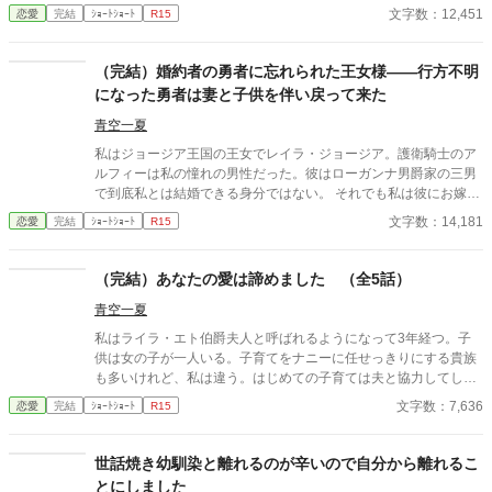
文字数：12,451
恋愛
完結
ｼｮｰﾄｼｮｰﾄ
R15
（完結）婚約者の勇者に忘れられた王女様――行方不明
になった勇者は妻と子供を伴い戻って来た
青空一夏
私はジョージア王国の王女でレイラ・ジョージア。護衛騎士のア
ルフィーは私の憧れの男性だった。彼はローガンナ男爵家の三男
で到底私とは結婚できる身分ではない。 それでも私は彼にお嫁さ
んにしてほしいと告白し勇者になってくれるようにお願いした。
文字数：14,181
恋愛
完結
ｼｮｰﾄｼｮｰﾄ
R15
勇者は望めば王女とも婚姻できるからだ。 彼は私の為に勇者にな
り私と婚約。その後、魔物討伐に向かった。 ところが彼は行方不
明となりおよそ2年後やっと戻って来た。しかし、彼の横には子
（完結）あなたの愛は諦めました （全5話）
供を抱いた見知らぬ女性が立っており･･････ ハッピーエンドでは
青空一夏
ない悲恋になるかもしれません。もやもやエンドの追記あり。ち
ょっとしたざまぁになっています。
私はライラ・エト伯爵夫人と呼ばれるようになって3年経つ。子
供は女の子が一人いる。子育てをナニーに任せっきりにする貴族
も多いけれど、私は違う。はじめての子育ては夫と協力してした
かった。けれど、夫のエト伯爵は私の相談には全く乗ってくれな
文字数：7,636
恋愛
完結
ｼｮｰﾄｼｮｰﾄ
R15
い。彼は他人の相談に乗るので忙しいからよ。 これは自分の家庭
を顧みず、他人にいい顔だけをしようとする男の末路を描いた作
品です。 ショートショートの予定。 ゆるふわ設定。ご都合主義で
世話焼き幼馴染と離れるのが辛いので自分から離れるこ
す。タグが増えるかもしれません。
とにしました