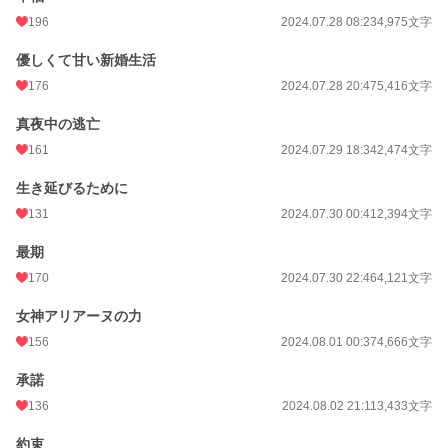
月間ポイント
1,288 pt (20,881 位)
196
2024.07.28 08:23
4,975文字
年間ポイント
22,534 pt (18,545 位)
優しくて甘い新婚生活
累計ポイント
176
225,206 pt (18,516 位)
2024.07.28 20:47
5,416文字
真夜中の逃亡
161
2024.07.29 18:34
2,474文字
生き延びるために
131
2024.07.30 00:41
2,394文字
最期
170
2024.07.30 22:46
4,121文字
女神アリアーヌの力
156
2024.08.01 00:37
4,666文字
承諾
136
2024.08.02 21:11
3,433文字
約束