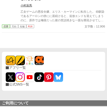
小村辰馬
乙女ゲームの悪役令嬢、エリス・カーマインに転生した。 幼馴染
であるアーロンの傍にに居続けると、追放エンドを迎えてしまう
のに、原作では俺様だった彼の世話焼きな一面を開花させてしま
い、居心地の良い彼のそばを離れるのが辛くなってしまう。 なら
文字数：12,906
恋愛
完結
短編
R18
ば彼の代わりに男友達を作ろうと画策するがーー
アプリ一覧
公式SNS一覧
ご利用について