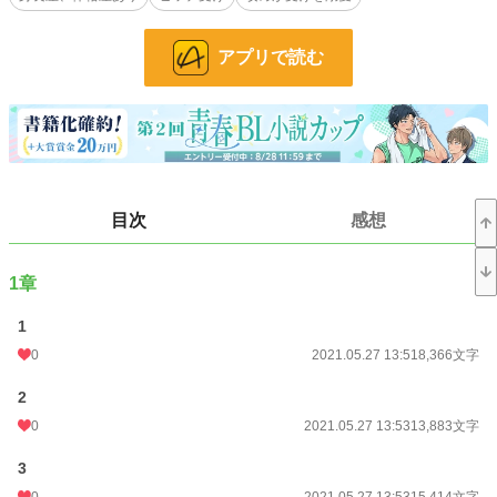
を抱くものの、話していくうちに彼が富豪の息子でありながら酷く窮屈な暮らし
をしていることを知ってしまう。
アプリで読む
※「天底ノ箱庭 春告鳥」→「天底ノ箱庭 療養所」→今作の順番で読むとより楽
しめますが、すっ飛ばして読んでもそれなりに伝わるような気がします…！
※びっくりするくらい濡れ場しかないです！シリーズ初、凌辱がないです！
小説
228,565 位 / 228,565 件
BL
31,382 位 / 31,382 件
目次
感想
お気に入り
35
24h.ポイント
0 pt
1章
文字数
427,741
1
更新日時
2021.09.20 20:41
0
2021.05.27 13:51
8,366文字
初回公開日時
2021.05.27 13:51
2
0
2021.05.27 13:53
13,883文字
初回完結日時
2021.09.20 20:41
週間ポイント
14 pt (70,247 位)
3
0
2021.05.27 13:53
15,414文字