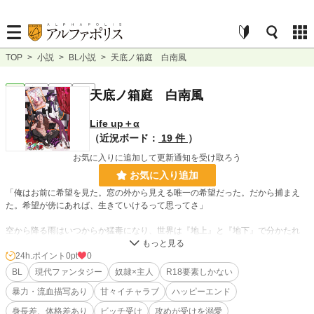
TOP
>
小説
>
BL小説
>
天底ノ箱庭 白南風
BL
完結
長編
R18
天底ノ箱庭 白南風
Life up＋α
（近況ボード：
19 件
）
お気に入りに追加して更新通知を受け取ろう
お気に入り追加
「俺はお前に希望を見た。窓の外から見える唯一の希望だった。だから捕まえ
た。希望が傍にあれば、生きていけるって思ってさ」
空から降る雨はいつからか猛毒になり、世界は『地上』と『地下』で分かたれ
た。法と秩序で守られた『地上』と奴隷制度を設けた独自の文化を持つ『地
下』。その世界が交わるとすれば『地上』から『地下』への片道切符だった。
24h.ポイント
0pt
0
BL
現代ファンタジー
奴隷×主人
R18要素しかない
地下で一番の財力を誇る御曹司、ヴィクトール＝ブラウンシュヴァイクは「野良
暴力・流血描写あり
甘々イチャラブ
ハッピーエンド
犬の王」と呼ばれるベロアを金と策略で罠にはめて捕まえることに成功する。生
まれながらに人権を持たないベロアはまるで腹が読めないヴィクトールに警戒心
身長差、体格差あり
ビッチ受け
攻めが受けを溺愛