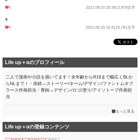
0
2021.09.20 20:39
12,979文字
4
0
2021.09.20 20:41
25,781文字
Life up＋αのプロフィール
二人で漫画や小説を描いてます！全年齢からR18まで幅広くBLか
らNLまで！・赤錆→ストーリー/ネーム/デザイン/ファントムオブ
ラース作画担当・青鈍→デザイン/ロゴ/塗り/アイソトープ作画担
当
もっと見る
Life up＋αの登録コンテンツ