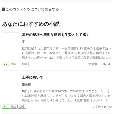
このコンテンツについて報告する
あなたにおすすめの小説
邪神の祭壇へ無垢な筋肉を生贄として捧ぐ
零
世間に秘された名門男子校・平坂学園体育科 空手の名選手であっ
た高尾雄一は、新任教師として赴任する 高潔な人格と鋼のように
鍛えられた肉体 それは、学園にとって最高の生贄の候補に他なら
なかった 至高の筋肉を持つ、精神を削られ意志をなくした青年を
文字数：236,341
BL
連載中
短編
太古の神に捧げるため、“水”、“風”、“土”の信奉者達が暗躍する 意
志をなくし筋肉の操り人形と化した“デク” 消える教師 山奥の男子
校で繰り広げられるダークファンタジー
上手に啼いて
紺色橙
■聡は10歳の初めての発情期の際、大輝に噛まれ番となった。そ
れ以来関係を継続しているが、愛ではなく都合と情で続いている
現状はそろそろ終わりが見えていた。 ■注意*独自オメガバース設
定。■『それは愛か本能か』と同じ世界設定です。関係は一切な
文字数：9,082
BL
完結
短編
し。