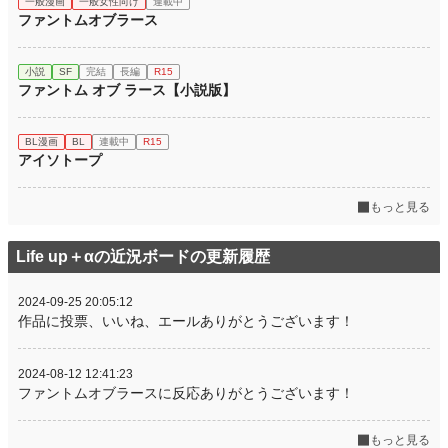
一般漫画
一般女性向け
連載中
ファントムオブラース
小説
SF
完結
長編
R15
ファントム オブ ラース【小説版】
BL漫画
BL
連載中
R15
アイソトープ
もっと見る
Life up＋αの近況ボードの更新履歴
2024-09-25 20:05:12
作品に投票、いいね、エールありがとうございます！
2024-08-12 12:41:23
ファントムオブラースに反応ありがとうございます！
もっと見る