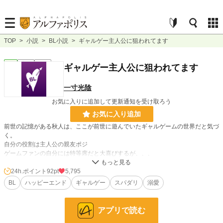
TOP
>
小説
>
BL小説
>
ギャルゲー主人公に狙われてます
BL
完結
短編
ギャルゲー主人公に狙われてます
一寸光陰
お気に入りに追加して更新通知を受け取ろう
お気に入り追加
前世の記憶がある秋人は、ここが前世に遊んでいたギャルゲームの世界だと気づ
く。
自分の役割は主人公の親友ポジ
ゲームファンの自分には特等席だと大喜びするが、、、
24h.ポイント
92pt
5,795
小説
11,015 位 / 228,732 件
BL
ハッピーエンド
ギャルゲー
スパダリ
溺愛
BL
2,401 位 / 31,413 件
お気に入り
455
アプリで読む