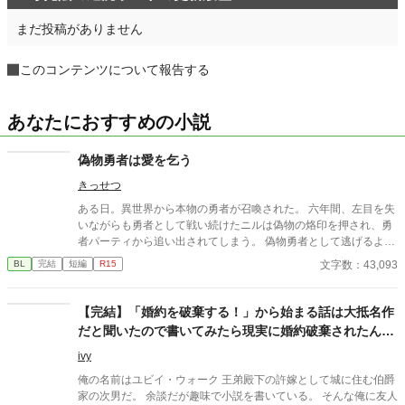
まだ投稿がありません
このコンテンツについて報告する
あなたにおすすめの小説
偽物勇者は愛を乞う
きっせつ
ある日。異世界から本物の勇者が召喚された。 六年間、左目を失
いながらも勇者として戦い続けたニルは偽物の烙印を押され、勇
者パーティから追い出されてしまう。 偽物勇者として逃げるよう
に人里離れた森の奥の小屋で隠遁生活をし始めたニル。悲嘆に暮
文字数：43,093
BL
完結
短編
R15
れる…事はなく、勇者の重圧から解放された彼は没落人生を楽し
もうとして居た矢先、何故か勇者パーティとして今も戦っている
筈の騎士が彼の前に現れて……。
【完結】「婚約を破棄する！」から始まる話は大抵名作
だと聞いたので書いてみたら現実に婚約破棄されたんだ
が
ivy
俺の名前はユビイ・ウォーク 王弟殿下の許嫁として城に住む伯爵
家の次男だ。 余談だが趣味で小説を書いている。 そんな俺に友人