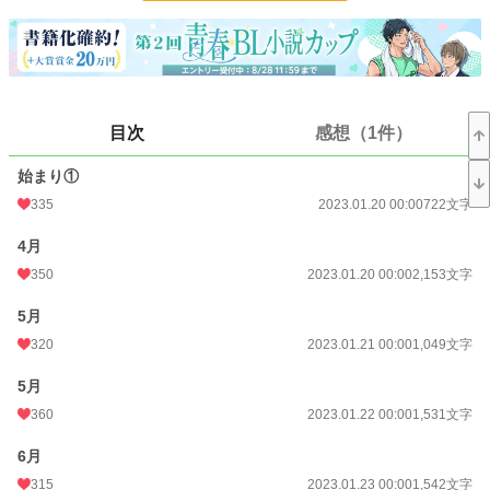
24h.ポイント
92 pt
文字数
21,407
更新日時
2023.02.03 00:00
初回公開日時
2023.01.20 00:00
目次
感想（1件）
初回完結日時
2023.02.01 22:32
始まり①
週間ポイント
700 pt (11,632 位)
335
2023.01.20 00:00
722文字
月間ポイント
1,711 pt (17,539 位)
4月
350
2023.01.20 00:00
2,153文字
年間ポイント
29,282 pt (15,380 位)
5月
累計ポイント
155,649 pt (23,370 位)
320
2023.01.21 00:00
1,049文字
5月
360
2023.01.22 00:00
1,531文字
6月
315
2023.01.23 00:00
1,542文字