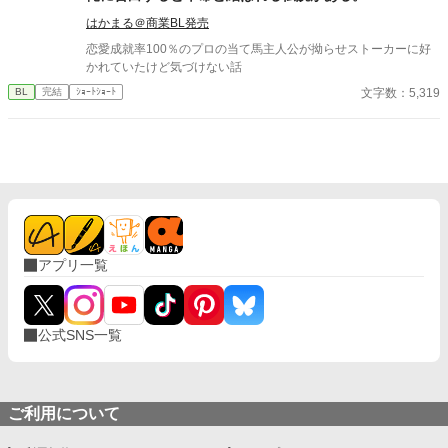
い。
はかまる＠商業BL発売
恋愛成就率100％のプロの当て馬主人公が拗らせストーカーに好
かれていたけど気づけない話
文字数：5,319
BL
完結
ｼｮｰﾄｼｮｰﾄ
アプリ一覧
公式SNS一覧
ご利用について