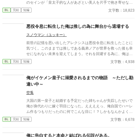
のセインが「皇太子的な人があざとい美人を片手で抱き寄せなが
ら主人公を指差してお前との婚約は解消だ！から始まる小説は大
文字数：18,823
BL
完結
短編
抵面白い」と言うものだから書き始めて見たらなんとそれが現実
になって婚約破棄されたんだが？ 全8話完結
悪役令息に転生した俺は推しの為に舞台から退場する
スノウマン（ユッキー）
前世の記憶を思い出したアレクシスは悪役令息に転生したことに
気づく。このままでは推しである義弟ノアが世界を救った後も幸
せになれない未来を迎えてしまう。それを回避する為に、俺は舞
台から退場することを選んだ。全てを燃やし尽くす事で。 そんな
文字数：4,938
BL
完結
短編
俺の行動によってノアが俺に執着することになるとも知らずに。
俺がイケメン皇子に溺愛されるまでの物語 ～ただし勘
違い中～
空兎
大国の第一皇子と結婚する予定だった姉ちゃんが失踪したせいで
俺が身代わりに嫁ぐ羽目になった。ええええっ、俺自国でハーレ
ム作るつもりだったのに何でこんな目に！？しかもなんかよくわ
からんが皇子にめっちゃ嫌われているんですけど！？このままだ
文字数：6,678
BL
完結
短編
と自国の存続が危なそうなので仕方なしにチートスキル使いなが
らラザール帝国で自分の有用性アピールして人間関係を築いてい
るんだけどその度に皇子が不機嫌になります。なにこれめんど
俺に告白すると本命と結ばれる伝説がある。