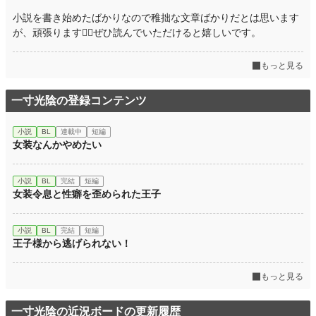
小説を書き始めたばかりなので稚拙な文章ばかりだとは思います
が、頑張ります🙇‍♀️ぜひ読んでいただけると嬉しいです。
もっと見る
一寸光陰の登録コンテンツ
小説
BL
連載中
短編
女装なんかやめたい
小説
BL
完結
短編
女装令息と性癖を歪められた王子
小説
BL
完結
短編
王子様から逃げられない！
もっと見る
一寸光陰の近況ボードの更新履歴