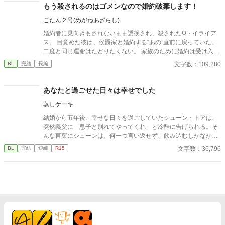
ない設定等ありますのでご了承ください
もう殺されるのはゴメンなので婚約破棄します！
こたん２号(めがねあざらし)
婚約者に見向きもされないまま誘拐され、殺されたΩ・イライア
ス。 目覚めた彼は、侯爵家と婚約する“あの”直前に戻っていた。
二度と同じ運命はたどりたくない。 家族のために婚約は受け入れ
るが、なんとか相手に嫌われて破談を狙うことに決める。 だが目
文字数：109,280
BL
完結
長編
の前に現れた侯爵・アルバートは、前世とはまるで別人のように
優しく、異様に距離が近くて――。
あなたと過ごせた日々は幸せでした
蒸しケーキ
結婚から五年後、幸せな日々を過ごしていたシューン・トアは、
突然義父に「息子と別れてやってくれ」と冷酷に告げられる。そ
んな言葉にシューンは、何一つ言い返せず、飲み込むしかなかっ
た。そして、夫であるアインス・キールに離婚を切り出すが、ア
文字数：36,796
BL
完結
短編
R15
インスがそう簡単にシューンを手離す訳もなく......。