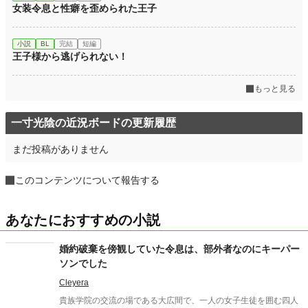
女装令息と性癖を歪められた王子
小説
BL
完結
短編
王子様から逃げられない！
もっと見る
一寸光陰の近況ボードの更新履歴
まだ投稿がありません
このコンテンツについて報告する
あなたにおすすめの小説
婚約破棄を傍観していた令息は、部外者なのにキーパー
ソンでした
Cleyera
貴族学院の交流の場である大広間で、一人の女子生徒を囲む四人