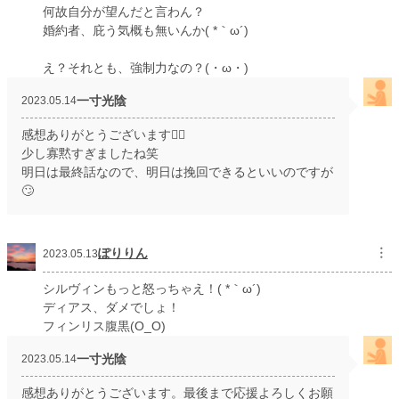
何故自分が望んだと言わん？
婚約者、庇う気概も無いんか( *｀ω´)
え？それとも、強制力なの？(・ω・)
一寸光陰
2023.05.14
感想ありがとうございます🙇‍♀️
少し寡黙すぎましたね笑
明日は最終話なので、明日は挽回できるといいのですが
🙄
ぽりりん
︙
2023.05.13
シルヴィンもっと怒っちゃえ！( *｀ω´)
ディアス、ダメでしょ！
フィンリス腹黒(O_O)
一寸光陰
2023.05.14
感想ありがとうございます。最後まで応援よろしくお願