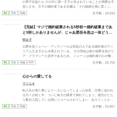
の男子生徒たち その中に第一王子が含まれていることが周囲を不
安にさせ、王子の婚約者である令嬢は「その娼婦を側に置くこと
をおやめ下さい！」と訴える……ところを見ていた傍観者の話 ：
文字数：18,933
BL
完結
短編
注意： 作者は素人です 傍観者視点の話 人（？）×人 安心安全の
全年齢！だよ(´∀｀*)
【完結】マジで婚約破棄される5秒前〜婚約破棄まであ
と5秒しかありませんが、じゃあ悪役令息は一体どうし
ろと？〜
明太子
公爵令息ジェーン・アンテノールは初恋の人である婚約者のウィ
リアム王太子から冷遇されている。 その理由は彼が侯爵令息のリ
ア・グラマシーと恋仲であるため。 ジェーンは婚約者の心が離れ
ていることを寂しく思いながらも卒業パーティーに出席する。 し
文字数：25,755
BL
完結
短編
R15
かし、その場で彼はひょんなことから自身がリアを主人公とした
物語（BLゲーム）の悪役だと気付く。 そしてこの後すぐにウィリ
アムから婚約破棄されることも。 婚約破棄まであと5秒しかあり
心からの愛してる
ませんが、じゃあ一体どうしろと？ シナリオから外れたジェーン
マツユキ
の行動は登場人物たちに思わぬ影響を与えていくことに。 ※小説
家になろうにも掲載しております。
転入生が来た事により一人になってしまった結良。仕事に追われ
る日々が続く中、ついに体力の限界で倒れてしまう。過労がたた
り数日入院している間にリコールされてしまい、あろうことか仕
事をしていなかったのは結良だと噂で学園中に広まってしまって
文字数：53,957
BL
完結
長編
いた。 全寮制男子校 嫌われから固定で溺愛目指して頑張ります
※話の内容は全てフィクションになります。現実世界ではありえ