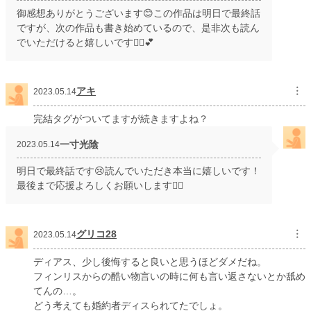
御感想ありがとうございます😊この作品は明日で最終話
ですが、次の作品も書き始めているので、是非次も読ん
でいただけると嬉しいです🙇‍♀️💕
アキ
︙
2023.05.14
完結タグがついてますが続きますよね？
一寸光陰
2023.05.14
明日で最終話です😢読んでいただき本当に嬉しいです！
最後まで応援よろしくお願いします🙇‍♀️
グリコ28
︙
2023.05.14
ディアス、少し後悔すると良いと思うほどダメだね。
フィンリスからの酷い物言いの時に何も言い返さないとか舐め
てんの…。
どう考えても婚約者ディスられてたでしょ。