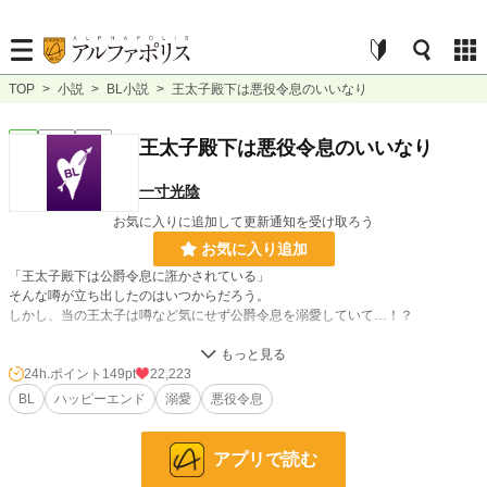
TOP
>
小説
>
BL小説
>
王太子殿下は悪役令息のいいなり
BL
完結
短編
王太子殿下は悪役令息のいいなり
一寸光陰
お気に入りに追加して更新通知を受け取ろう
お気に入り追加
「王太子殿下は公爵令息に誑かされている」
そんな噂が立ち出したのはいつからだろう。
しかし、当の王太子は噂など気にせず公爵令息を溺愛していて…！？
スパダリ王太子とまったり令息が周囲の勘違いを自然と解いていきながら、甘々
な日々を送る話です。
24h.ポイント
149pt
22,223
BL
ハッピーエンド
溺愛
悪役令息
ハッピーエンドが大好きな私が気ままに書きます。最後まで応援していただける
と嬉しいです。
アプリで読む
書き終わっているので完結保証です。