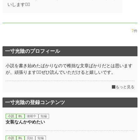
いします🙇‍♀️
7
件
一寸光陰のプロフィール
小説を書き始めたばかりなので稚拙な文章ばかりだとは思います
が、頑張ります🙇‍♀️ぜひ読んでいただけると嬉しいです。
もっと見る
一寸光陰の登録コンテンツ
小説
BL
連載中
短編
女装なんかやめたい
小説
BL
完結
短編