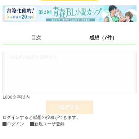
小説
8,366 位 / 228,579 件
BL
1,703 位 / 31,385 件
お気に入り
2,060
目次
感想（7件）
24h.ポイント
149 pt
文字数
26,562
更新日時
2023.05.15 00:00
初回公開日時
2023.05.04 00:00
初回完結日時
2023.05.14 10:55
週間ポイント
2,065 pt (4,707 位)
1000文字以内
送信する
月間ポイント
9,206 pt (4,842 位)
ログインすると感想の投稿ができます。
年間ポイント
131,066 pt (4,729 位)
ログイン
新規ユーザ登録
累計ポイント
644,841 pt (8,535 位)