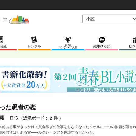
Web
稿漫画
レンタル
絵本ひろば
ビジ
コンテンツ大賞
った愚者の恋
霧 ロウ
（近況ボード：
2 件
）
年前ある事がきっかけで賞金稼ぎの仕事をしなくなったクオルに一つの依頼が渡さ
頼の内容はとある女――ルクレーシアを保護する事だった。