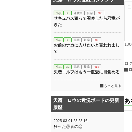
小説
BL
連載中
長編
R18
サキュバス狙って召喚したら邪竜が
きた
小説
BL
完結
短編
R18
10
お前のナカに入りたいと言われまし
て
ロ
小説
BL
完結
長編
R18
失恋エルフはもう一度愛に目覚める
もっと見る
あ
天霧 ロウの近況ボードの更新
履歴
2025-03-01 23:23:16
狂った愚者の恋