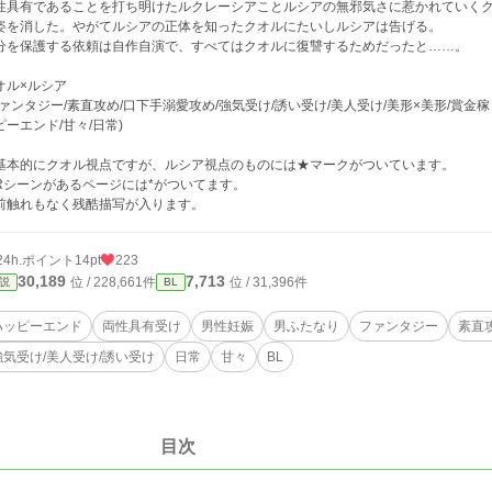
性具有であることを打ち明けたルクレーシアことルシアの無邪気さに惹かれていく
姿を消した。やがてルシアの正体を知ったクオルにたいしルシアは告げる。
分を保護する依頼は自作自演で、すべてはクオルに復讐するためだったと……。
オル×ルシア
ファンタジー/素直攻め/口下手溺愛攻め/強気受け/誘い受け/美人受け/美形×美形/賞金稼
ピーエンド/甘々/日常)
基本的にクオル視点ですが、ルシア視点のものには★マークがついています。
Rシーンがあるページには*がついてます。
前触れもなく残酷描写が入ります。
24h.ポイント
14pt
223
30,189
7,713
位 / 228,661件
位 / 31,396件
説
BL
ハッピーエンド
両性具有受け
男性妊娠
男ふたなり
ファンタジー
素直
強気受け/美人受け/誘い受け
日常
甘々
BL
目次