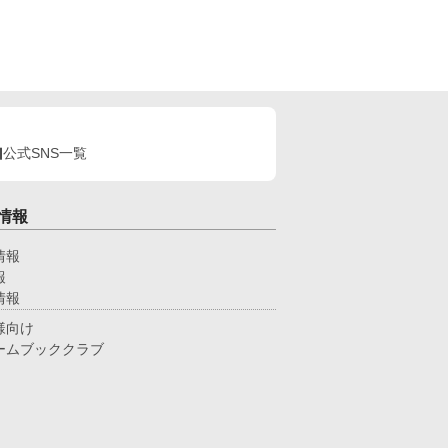
公式SNS一覧
情報
情報
報
情報
様向け
ームブッククラブ