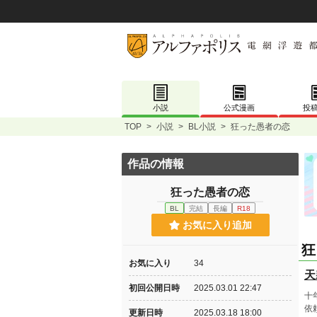
小説
公式漫画
投
TOP
>
小説
>
BL小説
>
狂った愚者の恋
作品の情報
狂った愚者の恋
BL
完結
長編
R18
お気に入り追加
狂
お気に入り
34
天
初回公開日時
2025.03.01 22:47
十
依
更新日時
2025.03.18 18:00