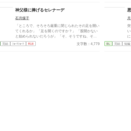
攻
神父様に捧げるセレナーデ
石月煤子
月
「ところで、そろそろ厳重に閉じられたその足を開い
突
てくれるか」 「足を開くのですか？」 「股開かない
いは変
と始められないだろうが」 「そ、そうですね、その
に
通りです」 「魔物狩りの報酬はお前自身、そうだろ
ー
文字数：4,779
完結
ｼｮｰﾄｼｮｰﾄ
R18
BL
完結
短編
う？」 「…………」 ■俺様最強旅人×健気美人♂神父■