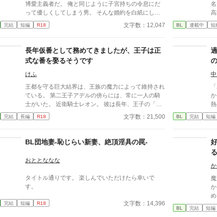
博愛主義者だ。 俺と同じように子宮持ちの令息にだ
名
って優しくしてしまう男。 そんな婚約を白紙にした
高
ところ、元婚約者がおかしくなりはじめた……。
園
文字数：12,047
完結
短編
R18
BL
連載中
短
の
古
躍する 意志をな
長年仮番として務めてきましたが、王子は正
消える教
式な番を娶るそうです
ァ
けふ
中
王都を守る巨大結界は、王族の魔力によって維持され
「
ている。 第二王子アデルの傍らには、常に一人の騎
か
士がいた。 近衛騎士レオン。 彼は長年、王子の「仮
熱
番」として特別な任務を担っている。 しかし王子
い
文字数：21,500
完結
長編
R18
BL
完結
短編
は、他国の王女との正式な番契約が決まってしまっ
相
た。 仮番の役目は、そこで終わるはずだった。 だが
る
結界塔で行われる儀式の中で、 二人の関係は次第に
BL団地妻-恥じらい新妻、絶頂淫具の罠-
変わり始める。 王族と騎士。 主と臣下。 越えてはな
る
らない境界を前にしても、 王子は騎士の手を取る。
おととななな
「共に立て」 ※オメガバースではありません ※ふん
か
わり読んでください ※なんでも許せる方向け ※イラ
タイトル通りです。 楽しんでいただけたら幸いで
魔
ストはChatGPTさん
す。
か
め
文字数：14,396
完結
短編
R18
て
BL
完結
短編
な