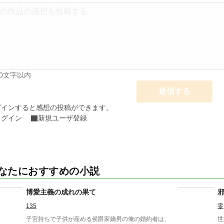
00文字以内
送信する
グインすると感想の投稿ができます。
ログイン
新規ユーザ登録
なたにおすすめの小説
博愛主義の成れの果て
135
零
子宮持ちで子供が産める侯爵家嫡男の俺の婚約者は、
世