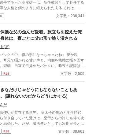
選手であった高尾雄一は、新任教師として赴任する
潔な人格と鋼のように鍛えられた肉体 それは、学
にとって最高の生贄の候補に他ならなかった 至高
文字数：236,341
編
筋肉を持つ、精神を削られ意志をなくした青年を太
の神に捧げるため、“水”、“風”、“土”の信奉者達が暗
くし筋肉の操り人形と化した“デク”
過保護な父の歪んだ愛着。旅立ちを控えた俺
師 山奥の男子校で繰り広げられるダークフ
の身体は、夜ごとに父の形で塗り潰される
ンタジー
山(ほ)
パックの中、僕の形になっちゃったね」 夢か現
。耳元で囁かれる甘い声と、内側を執拗に掻き回す
。翌朝、自室で目覚めたパックに、昨夜の記憶はな
。ただ、疼くような下腹部の熱だけが残っていた。
文字数：2,509
R18
談しようと向かった相手こそが、自分を侵食してい
張本人だとも知らずに、パックは父の部屋の扉を開
く。 このお話はムーンライトでも投稿してます〜
好きなだけじゃどうにもならないこともあ
。(譲れないのだからどうにかする)
んだ
法使いが存在する世界。 皇太子の攻めと学生時代
ら付き合っていた受けは、皇帝からの許しも得て攻
と結婚した。だが、魔法使いとしても次期皇帝とし
も天才的な攻めに、後継を望む周囲は多い。 好き
文字数：38,661
R18
だけではどうにもならないと理解している受けは、