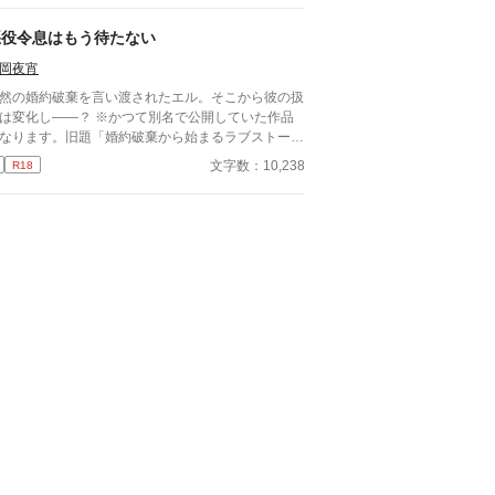
めに後継を作ることを進言するしかなく…。
悪役令息はもう待たない
岡夜宵
然の婚約破棄を言い渡されたエル。そこから彼の扱
化し――？ ※かつて別名で公開していた作品
なります。旧題「婚約破棄から始まるラブストーリ
」
文字数：10,238
R18