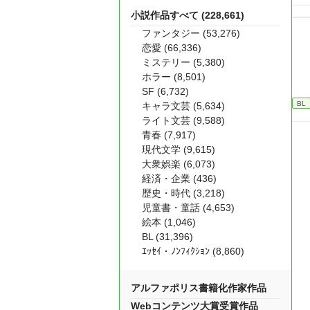
小説作品すべて (228,661)
ファンタジー (53,276)
恋愛 (66,336)
ミステリー (5,380)
ホラー (8,501)
SF (6,732)
BL
キャラ文芸 (5,634)
ライト文芸 (9,588)
青春 (7,917)
現代文学 (9,615)
大衆娯楽 (6,073)
経済・企業 (436)
歴史・時代 (3,218)
児童書・童話 (4,653)
絵本 (1,046)
BL (31,396)
ｴｯｾｲ・ﾉﾝﾌｨｸｼｮﾝ (8,860)
アルファポリス書籍化作家作品
Webコンテンツ大賞受賞作品