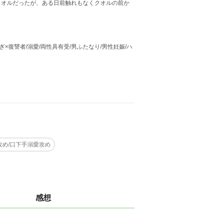
クオルだったが、ある日前触れもなくクオルの前か
ぎ×復讐者/溺愛/両性具有受/男ふたなり/男性妊娠/ハ
攻め/口下手溺愛攻め
感想