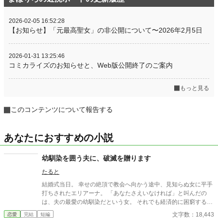
2026-02-05 16:52:28
【お知らせ】「元最高聖女」の非公開について〜2026年2月5日
2026-01-31 13:25:46
コミカライズのお知らせと、Web版公開終了のご案内
もっと見る
このコンテンツについて報告する
あなたにおすすめの小説
幼馴染を囲う夫に、破滅を贈ります
たると
結婚式当日。 幸せの絶頂で教会へ向かう途中、見知らぬ女に平手
打ちされたエリアーナ。 「あなたさえいなければ」と叫んだの
は、夫の最愛の幼馴染だという女。 それでも経済的に困窮する実
家を救うため、エリアーナは泣き寝入りするしかなかった。
文字数：18,443
恋愛
完結
短編