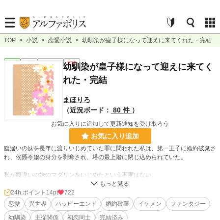
TOP
>
小説
>
恋愛小説
>
幼馴染が皇子様になって迎えに来てくれた・完結
恋愛
完結
ｼｮｰﾄｼｮｰﾄ
R15
幼馴染が皇子様になって迎えに来てく
れた・完結
まほりろ
（近況ボード：
80 件
）
お気に入りに追加して更新通知を受け取ろう
お気に入り追加
腹違いの妹を長年に渡りいじめていた罪に問われた私は、第一王子に婚約破棄さ
れ、侯爵令嬢の身分を剥奪され、塔の最上階に閉じ込められていた。
私が腹違いの妹のマダリンをいじめたという事実はない。
私が断罪され兵士に取り押さえられたときマダリンは、第一王子のワルデマー殿
24h.ポイント
14pt
722
下に抱きしめられにやにやと笑っていた。
恋愛
異世界
ハッピーエンド
婚約破棄
イケメン
ファンタジー
幼馴染
主従関係
初恋同士
完結済み
私は妹にはめられたのだ。