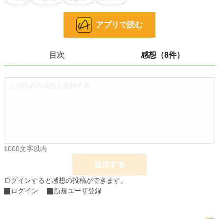
牢屋の中で絶望していた私の前に現れたのは、幼い頃私に使えていた執事見習い
アプリで読む
のレイだった。
目次
感想（8件）
「迎えに来ましたよ、メリセントお嬢様」
そう言って、彼はニッコリとほほ笑んだ
1000文字以内
※他のサイトにも投稿してます。
送信する
「Copyright（C）2022-九頭竜坂まほろん」
ログインすると感想の投稿ができます。
表紙素材はあぐりりんこ様よりお借りしております。
ログイン
新規ユーザ登録
小説
30,687 位 / 229,045 件