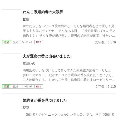
わんこ系婚約者の大誤算
甘寧
女にだらしないワンコ系婚約者と、そんな婚約者を傍で優しく見
守る主人公のディアナ。 そんなある日… 「婚約破棄して他の男と
婚約！？」 そんな噂が飛び交い、優男の婚約者が豹変。冷たい眼
差しで愛する人を見つめ、嫉妬し執着する。 その姿にディアナは
文字数：6,576
恋愛
完結
ｼｮｰﾄｼｮｰﾄ
R15
ゾクゾクしながら頬を染める。 小型犬から猛犬へ矯正完了！？
夫が運命の番と出会いました
重田いの
幼馴染のいいなづけとして育ってきた銀狼族の族長エーリヒと、
妻ローゼマリー。 だがエーリヒに運命の番が現れたことにより、
二人は離別する。 しかし二年後、修道院に暮らすローゼマリーの
元へエーリヒが現れ――!?
文字数：7,115
恋愛
完結
ｼｮｰﾄｼｮｰﾄ
R15
婚約者が番を見つけました
梨花
婚約者とのピクニックに出かけた主人公。でも、そこで婚約者