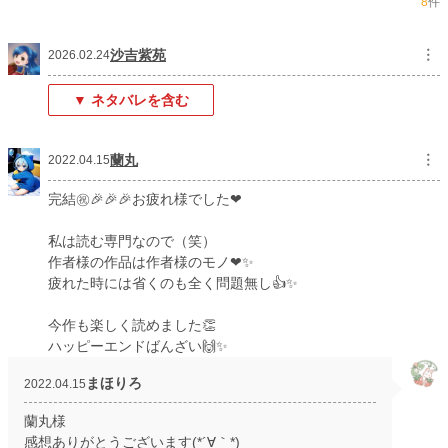
8
件
恋愛
13,094 位 / 66,406 件
お気に入り
681
沙吉紫苑
︙
2026.02.24
24h.ポイント
14 pt
▼ ネタバレを含む
文字数
10,006
更新日時
2022.04.15 12:01
蘭丸
︙
2022.04.15
初回公開日時
2022.04.12 12:01
完結㊗🎉🎉🎉お疲れ様でした❤
初回完結日時
2022.04.15 12:02
私は読む専門なので（笑）
週間ポイント
119 pt (31,380 位)
作者様の作品は作者様のモノ❤✨
疲れた時には省くのも全く問題無し👍✨
月間ポイント
434 pt (37,113 位)
年間ポイント
19,807 pt (20,305 位)
今作も楽しく読めました👏
ハッピーエンドばんざい🙌✨
累計ポイント
254,233 pt (17,108 位)
まほりろ
2022.04.15
蘭丸様
感想ありがとうございます(*´∀｀*)