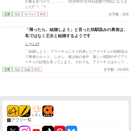
が番を見つけて………… 2019年07月24日恋愛で38位になりま
した(*´▽｀*)
文字数：828
恋愛
完結
ｼｮｰﾄｼｮｰﾄ
R15
「帰ったら、結婚しよう」と言った幼馴染みの勇者は、
私ではなく王女と結婚するようです
しーしび
「結婚しよう」 アリーチェにそう約束したアリーチェの幼馴染み
で勇者のルッツ。 しかし、彼は旅の途中、激しい戦闘の中でアリ
ーチェの記憶を失ってしまう。 それでも、アリーチェはルッツに
会いたくて魔王討伐を果たした彼の帰還を祝う席に忍び込むも、
文字数：29,905
恋愛
完結
短編
R15
そこでは彼と王女の婚約が発表されていた・・・
アプリ一覧