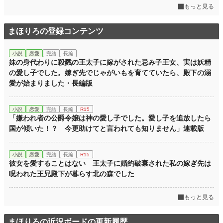
もっと見る
まほりろの登録コンテンツ
小説
恋愛
完結
長編
妹の身代わりに殺戮の王太子に嫁がされた忌み子王女、実は妖精
の愛し子でした。嫁ぎ先でじゃがいもを育てていたら、殿下の溺
愛が始まりました・長編版
小説
恋愛
完結
長編
R15
「嫌われ者の公爵令嬢は神の愛し子でした。愛し子を追放したら
国が傾いた！？ 今更助けてと言われても知りません」連載版
小説
恋愛
完結
長編
R15
彼女を愛することはない 王太子に婚約破棄された私の嫁ぎ先は
呪われた王兄殿下が暮らす北の森でした
もっと見る
まほりろの近況ボードの更新履歴