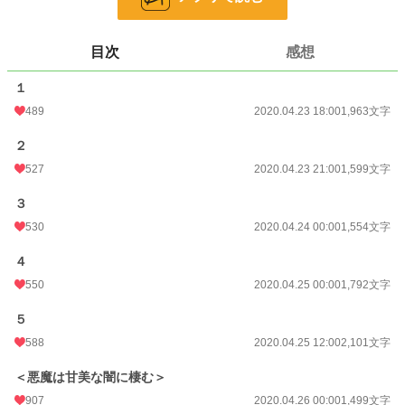
恋愛
10,843 位 / 66,314 件
目次
感想
お気に入り
832
１
24h.ポイント
21 pt
489
2020.04.23 18:00
1,963文字
文字数
10,508
２
更新日時
2020.04.26 00:00
527
2020.04.23 21:00
1,599文字
初回公開日時
2020.04.23 18:00
３
初回完結日時
2020.04.26 00:08
530
2020.04.24 00:00
1,554文字
週間ポイント
175 pt (26,536 位)
４
月間ポイント
868 pt (26,161 位)
550
2020.04.25 00:00
1,792文字
年間ポイント
25,153 pt (17,181 位)
５
588
2020.04.25 12:00
2,101文字
累計ポイント
508,357 pt (10,288 位)
＜悪魔は甘美な闇に棲む＞
907
2020.04.26 00:00
1,499文字