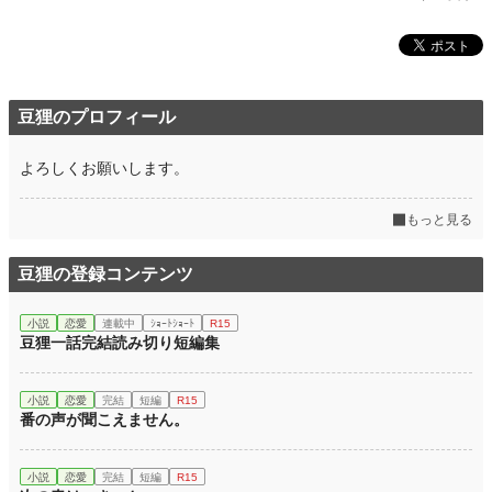
豆狸のプロフィール
よろしくお願いします。
もっと見る
豆狸の登録コンテンツ
小説
恋愛
連載中
ｼｮｰﾄｼｮｰﾄ
R15
豆狸一話完結読み切り短編集
小説
恋愛
完結
短編
R15
番の声が聞こえません。
小説
恋愛
完結
短編
R15