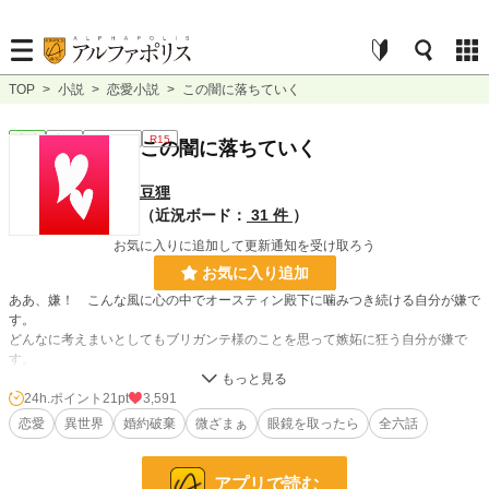
TOP
>
小説
>
恋愛小説
>
この闇に落ちていく
恋愛
完結
ｼｮｰﾄｼｮｰﾄ
R15
この闇に落ちていく
豆狸
（近況ボード：
31 件
）
お気に入りに追加して更新通知を受け取ろう
お気に入り追加
ああ、嫌！ こんな風に心の中でオースティン殿下に噛みつき続ける自分が嫌で
す。
どんなに考えまいとしてもブリガンテ様のことを思って嫉妬に狂う自分が嫌で
す。
足元にはいつも地獄へ続く闇があります。いいえ、私はもう闇に落ちているので
す。どうしたって這い上がることができないのです。
24h.ポイント
21pt
3,591
恋愛
異世界
婚約破棄
微ざまぁ
眼鏡を取ったら
全六話
なろう様でも公開中です。
アプリで読む
小説
25,084 位 / 228,585 件