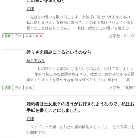
この誓いを違えぬと
豆狸
「先ほどの誓いを取り消します。女神様に嘘はつけませんもの。
私は愛せません。女神様に誓って、この命ある限りジェイク様を
愛することはありません」 ──私は、絶対にこの誓いを違えるこ
とはありません。 ※子どもに関するセンシティブな内容がありま
文字数：21,180
恋愛
完結
短編
R15
す。 ※７／１８大公の過去を追加しました。長くて暗くて救いが
ありませんが、よろしければお読みください。 なろう様でも公開
中です。
誇りさえ踏みにじるというのなら
秋月アムリ
――私の誇りさえ踏みにじるというのなら、受けて立ちましょ
う 地味で控えめな侯爵令嬢イザラ。彼女は、婚約者である公爵
嫡男エリオットを華やかな伯爵令嬢ベアトリスに奪われ、「真実
の愛」を見つけたという身勝手な理由で一方的に婚約破棄を突き
文字数：19,569
恋愛
完結
短編
つけられる。 ベアトリスからは地味で退屈な女と公然と蔑ま
れ、尊厳を踏みにじられたイザラ。 だが、彼女は涙を見せず、
侯爵家の誇りを守るため不当な破棄を断固として拒否。たった一
婚約者は王女殿下のほうがお好きなようなので、私はお
人で反撃の証拠集めを開始する。 彼女が助力を求めたのは、社
手紙を書くことにしました。
交界から距離を置き、冷徹と噂される辺境伯アレクシス。彼は、
イザラの持つ鋼のような意志と冷静な知性を見抜き、彼女の非公
豆狸
式な協力者となる。 しかし、そんな彼女を待っていたのは「辺
「リュドミーラ嬢、お前との婚約解消するってよ」 なろう様でも
境伯と不貞を働いている」という、さらに悪質な濡れ衣だった―
公開中です。
―