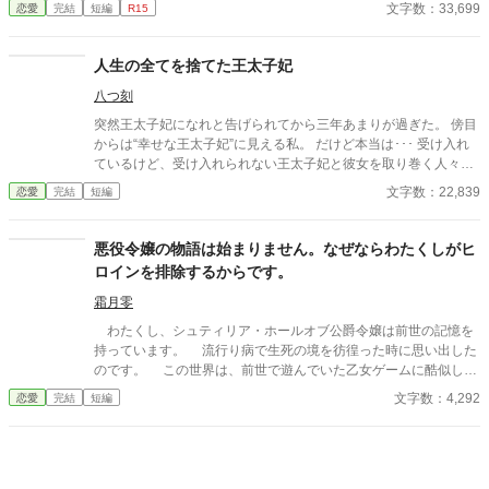
文字数：33,699
恋愛
完結
短編
R15
人生の全てを捨てた王太子妃
八つ刻
突然王太子妃になれと告げられてから三年あまりが過ぎた。 傍目
からは“幸せな王太子妃”に見える私。 だけど本当は･･･ 受け入れ
ているけど、受け入れられない王太子妃と彼女を取り巻く人々の
話。 ※※※幸せな話とは言い難いです※※※ タグをよく見て読ん
文字数：22,839
恋愛
完結
短編
でください。ハッピーエンドが好みの方(一方通行の愛が駄目な方
も)はブラウザバックをお勧めします。 ※本編六話＋番外編六話
の全十二話。 ※番外編の王太子視点はヤンデレ注意報が発令され
悪役令嬢の物語は始まりません。なぜならわたくしがヒ
ています。
ロインを排除するからです。
霜月零
わたくし、シュティリア・ホールオブ公爵令嬢は前世の記憶を
持っています。 流行り病で生死の境を彷徨った時に思い出した
のです。 この世界は、前世で遊んでいた乙女ゲームに酷似して
いると。 最愛のディアム王子をヒロインに奪われてはなりませ
文字数：4,292
恋愛
完結
短編
ん。 そうと決めたら、行動しましょう。 ヒロインを排除する
為に。 ※小説家になろう様等、他サイト様にも掲載です。