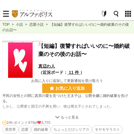
TOP
>
小説
>
恋愛小説
>
【短編】復讐すればいいのに〜婚約破棄のその後
のお話〜
恋愛
完結
短編
R15
【短編】復讐すればいいのに〜婚約破
棄のその後のお話〜
真辺わ人
（近況ボード：
11 件
）
お気に入りに追加して更新通知を受け取ろう
お気に入り追加
平民の女性との間に真実の愛を見つけた王太子は、公爵令嬢に婚約破棄を告げ
る。
しかし、公爵家と国王の不興を買い、彼は廃太子とされてしまった。
これはその後の彼（元王太子）と彼女（平民少女）のお話です。
数年後に彼女が語る真実とは……？
24h.ポイント
979pt
3,755
異世界
恋愛
婚約破棄
ちょっとだけシリアス
モヤモヤラスト