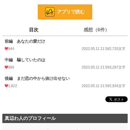
前中後編の三部構成です。
アプリで読む
❇︎ざまぁはありません。
❇︎設定は緩いですので、頭のネジを緩めながらお読みください。
目次
感想（6件）
小説
1,490 位 / 228,850 件
前編 あなたの愛だけ
恋愛
846 位 / 66,374 件
944
2022.05.11 21:58
2,720文字
お気に入り
482
中編 騙していたのは
989
2022.05.11 21:59
3,287文字
24h.ポイント
979 pt
後編 まだ恋の中から抜け出せない
文字数
8,941
1,822
2022.05.11 21:59
2,934文字
更新日時
2022.05.11 21:59
初回公開日時
2022.05.11 21:58
初回完結日時
2022.05.11 22:00
真辺わ人のプロフィール
週間ポイント
6,940 pt (1,476 位)
月間ポイント
21,036 pt (2,248 位)