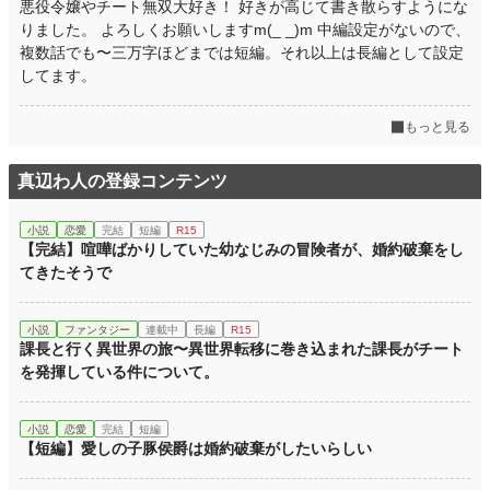
悪役令嬢やチート無双大好き！ 好きが高じて書き散らすようにな
りました。 よろしくお願いしますm(_ _)m 中編設定がないので、
年間ポイント
205,438 pt (3,024 位)
複数話でも〜三万字ほどまでは短編。それ以上は長編として設定
累計ポイント
してます。
544,067 pt (9,757 位)
もっと見る
真辺わ人の登録コンテンツ
小説
恋愛
完結
短編
R15
【完結】喧嘩ばかりしていた幼なじみの冒険者が、婚約破棄をし
てきたそうで
小説
ファンタジー
連載中
長編
R15
課長と行く異世界の旅〜異世界転移に巻き込まれた課長がチート
を発揮している件について。
小説
恋愛
完結
短編
【短編】愛しの子豚侯爵は婚約破棄がしたいらしい