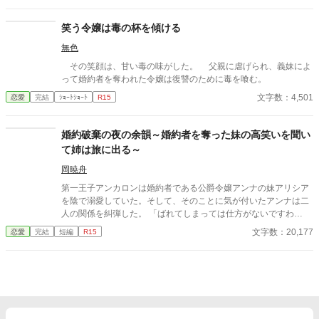
笑う令嬢は毒の杯を傾ける
無色
その笑顔は、甘い毒の味がした。 父親に虐げられ、義妹によ
って婚約者を奪われた令嬢は復讐のために毒を喰む。
文字数：4,501
恋愛
完結
ｼｮｰﾄｼｮｰﾄ
R15
婚約破棄の夜の余韻～婚約者を奪った妹の高笑いを聞い
て姉は旅に出る～
岡暁舟
第一王子アンカロンは婚約者である公爵令嬢アンナの妹アリシア
を陰で溺愛していた。そして、そのことに気が付いたアンナは二
人の関係を糾弾した。 「ばれてしまっては仕方がないですわ
ね？？？？？」 開き直るアリシアの姿を見て、アンナはこれ以
文字数：20,177
恋愛
完結
短編
R15
上、自分には何もできないことを悟った。そして……何か目的を
見つけたアンナはそのまま旅に出るのだった……。