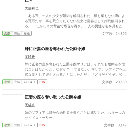
に～
美袋和仁
ある夜、一人の少女が婚約を解消された。根も葉もない噂によ
る冤罪だが、事を荒立てたくない彼女は従容として婚約解消され
る。 しかしその背後で爆音が轟き、一人の男性が姿を見せた。
彼は少女の父親。 怒らせてはならない人々に繋がる少女の婚約
文字数：14,895
恋愛
完結
短編
解消が、思わぬ展開を導きだす。 なんとなくの一気書き。御笑
覧下さると幸いです。
妹に正妻の座を奪われた公爵令嬢
岡暁舟
妹に正妻の座を奪われた公爵令嬢マリアは、それでも婚約者を憎
むことはなかった。なぜか？ 「すまない、マリア。ソフィアを正
式な妻として迎え入れることにしたんだ」 「どうぞどうぞ。私は
何も気にしませんから……」 マリアは妹のソフィアを祝福した。
文字数：20,630
恋愛
完結
ｼｮｰﾄｼｮｰﾄ
R15
だが当然、不気味な未来の陰が少しずつ歩み寄っていた。
正妻の座を奪い取った公爵令嬢
岡暁舟
妹のソフィアは姉から婚約者を奪うことに成功した。もう一つの
サイドストーリー。
文字数：3,147
恋愛
完結
ｼｮｰﾄｼｮｰﾄ
R15