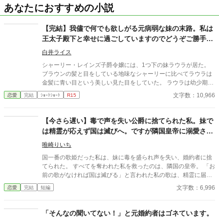
あなたにおすすめの小説
【完結】我儘で何でも欲しがる元病弱な妹の末路。私は
王太子殿下と幸せに過ごしていますのでどうぞご勝手
に。
白井ライス
シャーリー・レインズ子爵令嬢には、1つ下の妹ラウラが居た。
ブラウンの髪と目をしている地味なシャーリーに比べてラウラは
金髪に青い目という美しい見た目をしていた。 ラウラは幼少期身
体が弱く両親はいつもラウラを優先していた。 それは大人になっ
文字数：10,966
恋愛
完結
ｼｮｰﾄｼｮｰﾄ
R15
た今でも変わらなかった。 そのせいかラウラはとんでもなく我儘
な女に成長してしまう。 そして、ラウラはとうとうシャーリーの
婚約者ジェイク・カールソン子爵令息にまで手を出してしまう。
【今さら遅い】毒で声を失い公爵に捨てられた私。妹で
彼の子を宿してーー
は精霊が応えず国は滅びへ。ですが隣国皇帝に溺愛され
る私に、今さら縋ってきても遅いです
唯崎りいち
国一番の歌姫だった私は、妹に毒を盛られ声を失い、婚約者に捨
てられた。 すべてを奪われた私を救ったのは、隣国の皇帝。 「お
前の歌がなければ国は滅びる」と言われた私の歌は、精霊に届
く“本物”の力を持っていて―― 一方、私を追放した国は偽物の歌
文字数：6,996
恋愛
完結
短編
では加護を失い衰退。 今さら元婚約者が縋ってきても、もう遅
い。
「そんなの聞いてない！」と元婚約者はゴネています。