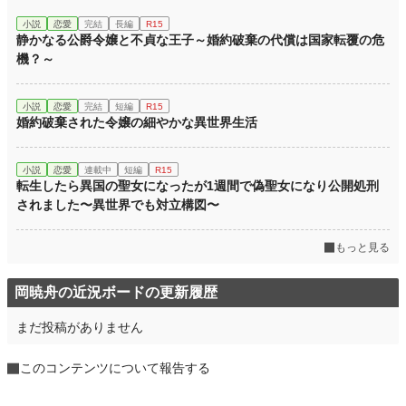
小説
恋愛
完結
長編
R15
静かなる公爵令嬢と不貞な王子～婚約破棄の代償は国家転覆の危
機？～
小説
恋愛
完結
短編
R15
婚約破棄された令嬢の細やかな異世界生活
小説
恋愛
連載中
短編
R15
転生したら異国の聖女になったが1週間で偽聖女になり公開処刑
されました〜異世界でも対立構図〜
もっと見る
岡暁舟の近況ボードの更新履歴
まだ投稿がありません
このコンテンツについて報告する