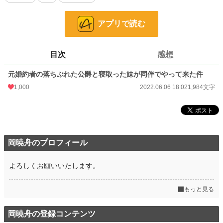
お気に入り
180
アプリで読む
24h.ポイント
589 pt
文字数
1,984
目次
感想
更新日時
2022.06.06 18:02
元婚約者の落ちぶれた公爵と寝取った妹が同伴でやって来た件
初回公開日時
2022.06.06 18:02
1,000
2022.06.06 18:02
1,984文字
初回完結日時
2022.06.06 18:02
週間ポイント
1,537 pt (6,221 位)
月間ポイント
9,141 pt (4,872 位)
岡暁舟のプロフィール
年間ポイント
121,760 pt (5,061 位)
よろしくお願いいたします。
累計ポイント
352,175 pt (13,579 位)
もっと見る
岡暁舟の登録コンテンツ