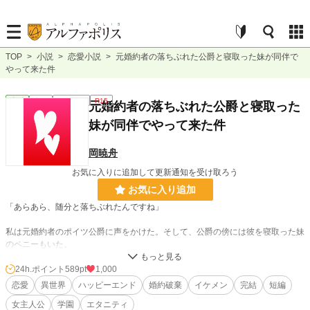
TOP
>
小説
>
恋愛小説
>
元婚約者の落ちぶれた公爵と寝取った妹が同伴で
やって来た件
恋愛
完結
ｼｮｰﾄｼｮｰﾄ
R15
元婚約者の落ちぶれた公爵と寝取った
妹が同伴でやって来た件
岡暁舟
お気に入りに追加して更新通知を受け取ろう
お気に入り追加
「あらあら、随分と落ちぶれたんですね」
私は元婚約者のポイツ公爵に声をかけた。そして、公爵の傍には彼を寝取った妹
のペニーもいた。
24h.ポイント
589pt
1,000
小説
2,592 位 / 228,933 件
恋愛
異世界
ハッピーエンド
婚約破棄
イケメン
完結
短編
恋愛
1,448 位 / 66,394 件
女主人公
学園
エタニティ