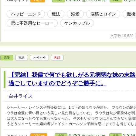
24h.ポイント
位 / 228,747件
ハッピーエンド
魔法
溺愛
脳筋ヒロイン
魔術
恋に不器用なヒーロー
ケンカップル
文字数 19,629
恋愛
完結
ｼｮｰﾄｼｮｰﾄ
R15
【完結】我儘で何でも欲しがる元病弱な妹の末路
過ごしていますのでどうぞご勝手に。
白井ライス
シャーリー・レインズ子爵令嬢には、1つ下の妹ラウラが居た。 ブラウンの髪
ウラは金髪に青い目という美しい見た目をしていた。 ラウラは幼少期身体が弱
は大人になった今でも変わらなかった。 そのせいかラウラはとんでもなく我儘
うとうシャーリーの婚約者ジェイク・カールソン子爵令息にまで手を出してしま
4,783
2,37
小説
恋愛