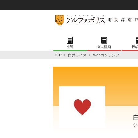
小説
公式漫画
投
TOP
>
白井ライス
>
Webコンテンツ
シ