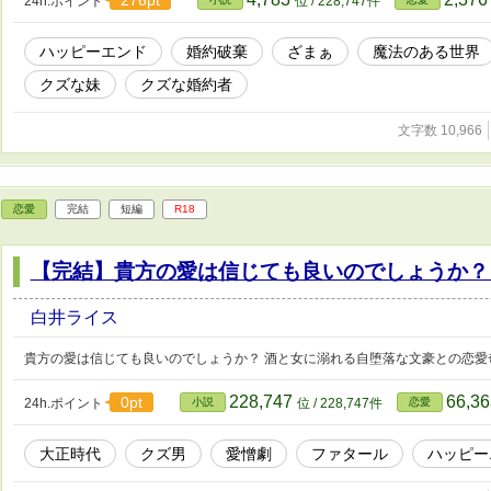
276pt
24h.ポイント
位 / 228,747件
ハッピーエンド
婚約破棄
ざまぁ
魔法のある世界
クズな妹
クズな婚約者
文字数 10,966
恋愛
完結
短編
R18
【完結】貴方の愛は信じても良いのでしょうか？
白井ライス
貴方の愛は信じても良いのでしょうか？ 酒と女に溺れる自堕落な文豪との恋愛
228,747
66,3
0pt
24h.ポイント
小説
位 / 228,747件
恋愛
大正時代
クズ男
愛憎劇
ファタール
ハッピー