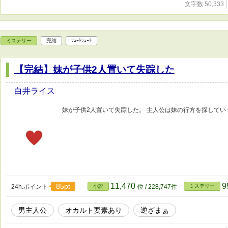
文字数 50,333
ミステリー
完結
ｼｮｰﾄｼｮｰﾄ
【完結】妹が子供2人置いて失踪した
白井ライス
妹が子供2人置いて失踪した。 主人公は妹の行方を探して
11,470
9
85pt
24h.ポイント
小説
位 / 228,747件
ミステリー
男主人公
オカルト要素あり
逆ざまぁ