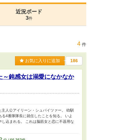
近況ボード
3
件
4
件
お気に入りに追加
186
た～鈍感女は溺愛になかなか
た主人公アイリーン・シュバイツァー。 幼馴
る4番隊隊長に就任したことを知る。 いよ
申し込まれる。 これは脳筋女と恋に不器用な
12