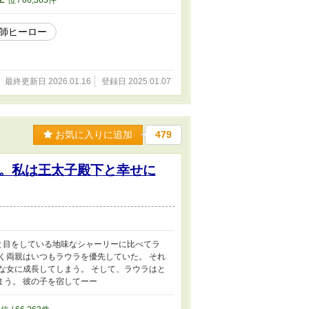
位 / 66,363件
師ヒーロー
最終更新日 2026.01.16
登録日 2025.01.07
お気に入りに追加
479
。私は王太子殿下と幸せに
と目をしている地味なシャーリーに比べてラ
く両親はいつもラウラを優先していた。 それ
な女に成長してしまう。 そして、ラウラはと
う。 彼の子を宿してーー
6