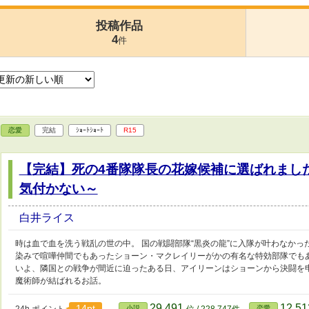
投稿作品
4
件
恋愛
完結
ｼｮｰﾄｼｮｰﾄ
R15
【完結】死の4番隊隊長の花嫁候補に選ばれまし
気付かない～
白井ライス
時は血で血を洗う戦乱の世の中。 国の戦闘部隊“黒炎の龍”に入隊が叶わなかっ
染みで喧嘩仲間でもあったショーン・マクレイリーがかの有名な特効部隊でもあ
いよ、隣国との戦争が間近に迫ったある日、アイリーンはショーンから決闘を
魔術師が結ばれるお話。
29,491
12,5
14pt
小説
恋愛