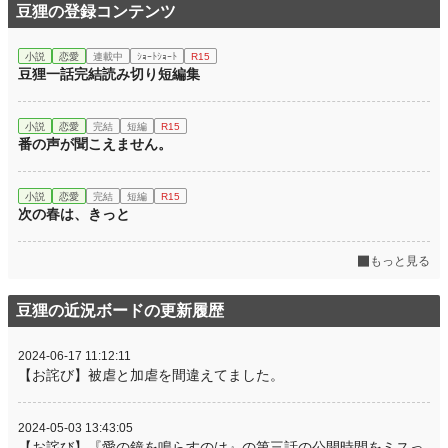
豆狸の登録コンテンツ
小説
恋愛
連載中
ｼｮｰﾄｼｮｰﾄ
R15
豆狸一話完結読み切り短編集
小説
恋愛
完結
短編
R15
番の声が聞こえません。
小説
恋愛
完結
短編
R15
次の春は、きっと
もっと見る
豆狸の近況ボードの更新履歴
2024-06-17 11:12:11
【お詫び】被虐と加虐を間違えてました。
2024-05-03 13:43:05
【お詫び】『愛の鐘を鳴らすのは』の第三話の公開時間をミスっ