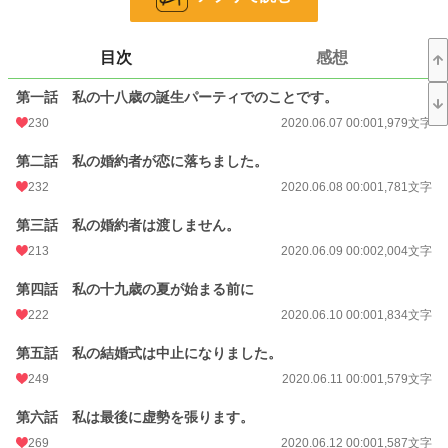
恋愛
7,307 位 / 66,371 件
目次
感想
お気に入り
2,842
第一話 私の十八歳の誕生パーティでのことです。
24h.ポイント
49 pt
230
2020.06.07 00:00
1,979文字
文字数
46,849
第二話 私の婚約者が恋に落ちました。
更新日時
2020.06.28 00:00
232
2020.06.08 00:00
1,781文字
初回公開日時
2020.06.07 00:00
第三話 私の婚約者は渡しません。
初回完結日時
2020.06.28 10:27
213
2020.06.09 00:00
2,004文字
週間ポイント
380 pt (17,384 位)
第四話 私の十九歳の夏が始まる前に
月間ポイント
1,967 pt (16,118 位)
222
2020.06.10 00:00
1,834文字
年間ポイント
28,850 pt (15,547 位)
第五話 私の結婚式は中止になりました。
249
2020.06.11 00:00
1,579文字
累計ポイント
2,259,018 pt (2,355 位)
第六話 私は最後に虚勢を張ります。
269
2020.06.12 00:00
1,587文字