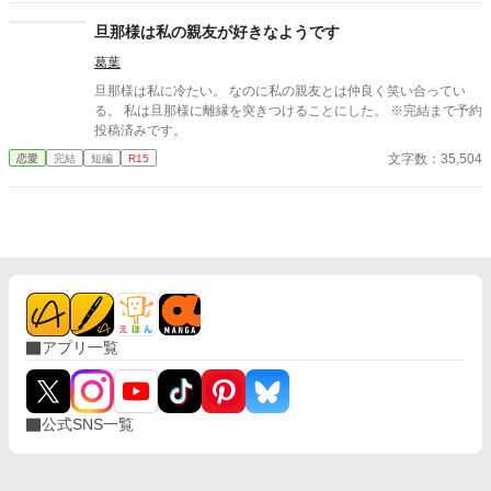
脱字にぶつかる度にご自身で「こうかな？」と脳内変換して頂く
恐れがあります。予めご了承くださいませ。 完全ご都合主義、ノ
旦那様は私の親友が好きなようです
ーリアリティノークオリティのお話です。 菩薩の如く広いお心で
葛葉
お読みくださいませ。 そして作者はモトサヤハピエン主義です。
そこのところもご理解頂き、合わないなと思われましたら回れ右
旦那様は私に冷たい。 なのに私の親友とは仲良く笑い合ってい
をお勧めいたします。 小説家になろうさんでも投稿します。
る。 私は旦那様に離縁を突きつけることにした。 ※完結まで予約
投稿済みです。
文字数：35,504
恋愛
完結
短編
R15
アプリ一覧
公式SNS一覧