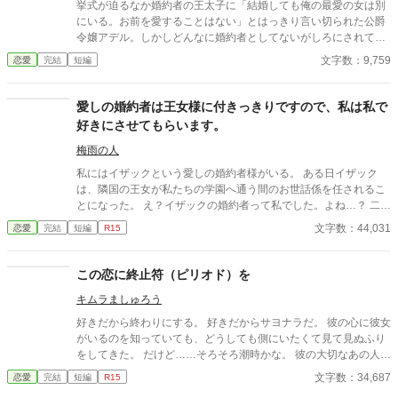
挙式が迫るなか婚約者の王太子に「結婚しても俺の最愛の女は別
にいる。お前を愛することはない」とはっきり言い切られた公爵
令嬢アデル。しかしどんなに婚約者としてないがしろにされても
女性としての誇りを傷つけられても彼女は平気だった。なぜなら
文字数：9,759
恋愛
完結
短編
大切な「心の拠り所」があるから……。しかし、王立学園の卒業
ダンスパーティーの夜、アデルはかつてない、世にも酷い仕打ち
を受けるのだった―― ※神視点。■なろうにも別タイトルで重
愛しの婚約者は王女様に付きっきりですので、私は私で
複投稿←【ジャンル日間4位】。
好きにさせてもらいます。
梅雨の人
私にはイザックという愛しの婚約者様がいる。 ある日イザック
は、隣国の王女が私たちの学園へ通う間のお世話係を任されるこ
とになった。 え？イザックの婚約者って私でした。よね…？ 二人
の仲睦まじい様子を見聞きするたびに、私の心は折れてしまいま
文字数：44,031
恋愛
完結
短編
R15
した。 ええ、バッキバキに。 もういいですよね。あとは好きにさ
せていただきます。
この恋に終止符（ピリオド）を
キムラましゅろう
好きだから終わりにする。 好きだからサヨナラだ。 彼の心に彼女
がいるのを知っていても、どうしても側にいたくて見て見ぬふり
をしてきた。 だけど……そろそろ潮時かな。 彼の大切なあの人が
フリーになったのを知り、 わたしはこの恋に終止符（ピリオド）
文字数：34,687
恋愛
完結
短編
R15
をうつ事を決めた。 重度の誤字脱字病患者の書くお話です。 誤字