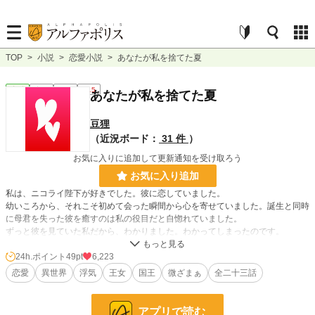
TOP
>
小説
>
恋愛小説
>
あなたが私を捨てた夏
恋愛
完結
短編
R15
あなたが私を捨てた夏
豆狸
（近況ボード：
31 件
）
お気に入りに追加して更新通知を受け取ろう
お気に入り追加
私は、ニコライ陛下が好きでした。彼に恋していました。
幼いころから、それこそ初めて会った瞬間から心を寄せていました。誕生と同時
に母君を失った彼を癒すのは私の役目だと自惚れていました。
ずっと彼を見ていた私だから、わかりました。わかってしまったのです。
──彼は今、恋に落ちたのです。
24h.ポイント
49pt
6,223
恋愛
異世界
浮気
王女
国王
微ざまぁ
全二十三話
なろう様でも公開中です。
アプリで読む
小説
16,684 位 / 228,845 件