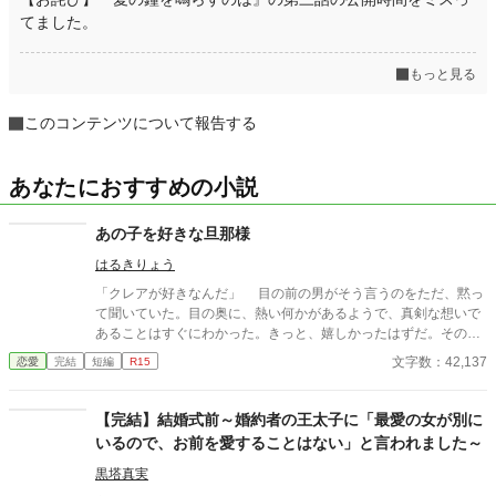
てました。
もっと見る
このコンテンツについて報告する
あなたにおすすめの小説
あの子を好きな旦那様
はるきりょう
「クレアが好きなんだ」 目の前の男がそう言うのをただ、黙っ
て聞いていた。目の奥に、熱い何かがあるようで、真剣な想いで
あることはすぐにわかった。きっと、嬉しかったはずだ。その名
前が、自分の名前だったら。そう思いながらローラ・グレイは小
文字数：42,137
恋愛
完結
短編
R15
さく頷く。 ※小説家になろうサイト様に掲載してあります。
【完結】結婚式前～婚約者の王太子に「最愛の女が別に
いるので、お前を愛することはない」と言われました～
黒塔真実