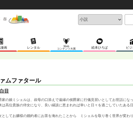
Web
稿漫画
レンタル
絵本ひろば
ビジ
コンテンツ大賞
ァムファタール
白目
爵家の娘ミシェルは、叔母の口添えで遠縁の侯爵家に行儀見習いとしてお世話に
来は高位貴族の侍女になり、良い縁談に恵まれれば幸いと日々を過ごしていたある
女としてお嬢様の婚約者にお茶を淹れたことから ミシェルを取り巻く世界が変わ