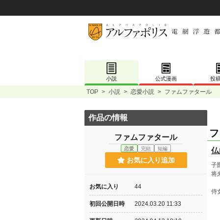
小説
公式漫画
投
TOP
>
小説
>
恋愛小説
>
ファムファタール
作品の情報
フ
ファムファタール
恋愛
完結
短編
仏
お気に入り追加
子
将
お気に入り
44
侍
初回公開日時
2024.03.20 11:33