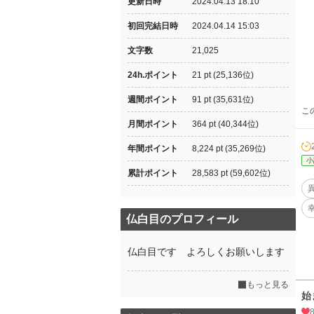
更新日時
2024.04.13 18:10
初回完結日時
2024.04.14 15:03
文字数
21,025
24h.ポイント
21 pt (25,136位)
週間ポイント
91 pt (35,631位)
こ
月間ポイント
364 pt (40,344位)
年間ポイント
8,224 pt (35,269位)
小
累計ポイント
28,583 pt (59,602位)
仏白目のプロフィール
仏白目です よろしくお願いします
もっと見る
始