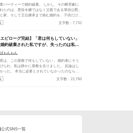
業パーティーで婚約破棄。 しかし、その断罪劇に
れたのは、悪役令嬢ではなく父親である筆頭公爵。
と家、そして王位継承まで絡む婚約を、子供だけで
手に壊せるわけがない。 「家の話であれば、私を
文字数：7,732
編
していただこうか」 その一言で、恋に酔った王太
の“物語”は終わりを告げて――！？ これは、婚約破
を現実でやってしまった愚かな王太子に、大人たち
【エピローグ完結】「君は何もしていない」
正論を叩き込むお話。
と婚約破棄された私ですが、失ったのは私だ
けではなかったようです
ばゎんゎん
君は、この屋敷で何もしていない」 婚約者にそう
げられ、私は静かに屋敷を去りました。 反論はし
。 本当に必要とされていなかったのなら、
にいる理由などない。 けれど、翌日から屋敷は
文字数：22,760
編
わり始める。 もちろん、悪い意味で。 執事が辞
、料理長が辞め、長年付き合いのあった商会は取引
打ち切り、貴族たちも離れていく。 婚約破棄で失
たものは、婚約者だけではなかった。 本質を見ず
婚約破棄をした人が、信頼そのものを失ってしまう
語。
公式SNS一覧