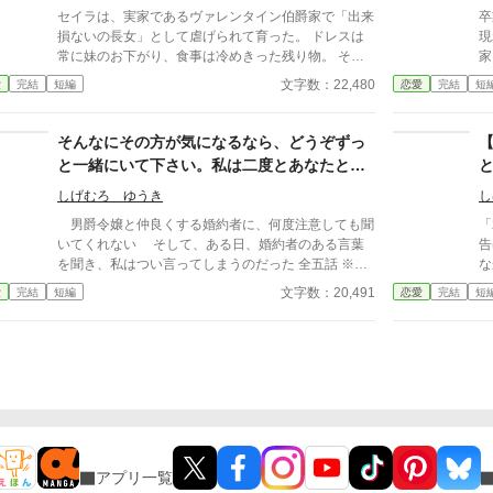
セイラは、実家であるヴァレンタイン伯爵家で「出来
卒
離を置き、冷徹と噂される辺境伯アレクシス。彼は、
損ないの長女」として虐げられて育った。 ドレスは
現
イザラの持つ鋼のような意志と冷静な知性を見抜き、
常に妹のお下がり、食事は冷めきった残り物。 そん
家
彼女の非公式な協力者となる。 しかし、そんな彼
な泥のような日々から、王都の社交界を浮名で賑わす
勝
女を待っていたのは「辺境伯と不貞を働いている」と
文字数：22,480
愛
完結
短編
恋愛
完結
短
当代の寵児、ダミアンに望まれて嫁いだとき、彼女は
通
いう、さらに悪質な濡れ衣だった――
一筋の光を見た気がしたのだった。 人並みに愛し、
子
愛される温かい家庭。それを夢見ていた。 しかし、
棄
そんなにその方が気になるなら、どうぞずっ
現実は残酷だった。 ダミアンが求めていたのは、ト
が
と一緒にいて下さい。私は二度とあなたとは
ロフィーとしての美しい妻でも、情熱を傾ける恋人で
関わりませんので……。
もない。 「ハサウェイ侯爵家の格式を汚さず、完璧
しげむろ ゆうき
し
に家政を取り仕切り、夫の不在を静かに守る、都合の
男爵令嬢と仲良くする婚約者に、何度注意しても聞
「
いい従順な女主人の座席」そのものだった。
いてくれない そして、ある日、婚約者のある言葉
告
を聞き、私はつい言ってしまうのだった 全五話 ※ホ
なかった
ラー無し
そこ
文字数：20,491
愛
完結
短編
恋愛
完結
短
変
め
を
っ
に
物
アプリ一覧