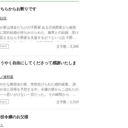
こちらからお断りです
白目
が家は借金だらけの子爵家 ある日侯爵家から秘密
に契約結婚が持ちかけられた、嫡男との結婚 受け
貰えるなら子爵家を支援するが？という話 子爵家
は年頃の娘が3人いる 貧乏子爵家に縁を求めてく
文字数：3,386
ﾄｼｮｰﾄ
者はなく、まだ誰も婚約者はいない、侯爵家はその
の一番若い末娘を求めていた、 両親はその話に飛
ついた，これで自分たちの暮らしも楽になる、何も
ようやく自由にしてくださって感謝いたしま
い子爵家だったが娘がこんな時に役に立ってくれる
，と大喜び 送り出され娘はドナドナな気分で
す
だろう・・・」 ＊作者ご都
ノ瀬和葉
主義の世界観でのフィクションです。
やかな舞踏会の夜、突然告げられた婚約破棄。 誰
が涙と屈辱を予想する中、令嬢の唇からこぼれたの
――思いがけない一言だった。 その瞬間から、運
は静かに、しかし決定的に動き出す。 ※ご都合で
文字数：1,520
ﾄｼｮｰﾄ
、小説家になろう様でも投稿しています。
悪役令嬢のお父様
ぅ