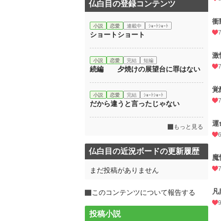
仏白目の登録コンテンツ
衝
小説
恋愛
連載中
ｼｮｰﾄｼｮｰﾄ
ショートショート
激
小説
恋愛
完結
短編
続編 夕焼けの展望台に罪はない
覚
小説
恋愛
完結
ｼｮｰﾄｼｮｰﾄ
だから違うと言ったじゃない
運
もっと見る
仏白目の近況ボードの更新履歴
魔
まだ投稿がありません
凡
このコンテンツについて報告する
投稿小説