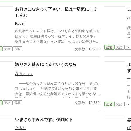
お好きになさって下さい、私は一切気にしま
せんわ
仏
Kouei
我
婚約者のクレマンド様は、いつも私との約束を破って
裏
ばかり。 理由は決まって『従妹ライラ様との用事』
て
誕生日会にすら来なかった彼に、私はついに告げた。
に
「どうぞ、私以外のご令嬢をエスコートするなり、お
恋愛
完結
ｼｮｰ
る
文字数：15,708
愛
完結
短編
出かけするなり、関係を持つなり、お好きになさって
中
下さい。私は一切気にしませんわ」 二人の想いは、
び
重なり合えるのだろうか …… ※他のサイトにも公開
誇りさえ踏みにじるというのなら
無
しています。
なんて
秋月アムリ
ある 「一体何をされるん
一
合
――私の誇りさえ踏みにじるというのなら、受けて
華
立ちましょう 地味で控えめな侯爵令嬢イザラ。彼
も
女は、婚約者である公爵嫡男エリオットを華やかな伯
は
爵令嬢ベアトリスに奪われ、「真実の愛」を見つけた
命
文字数：19,569
愛
完結
短編
という身勝手な理由で一方的に婚約破棄を突きつけら
恋愛
完結
ｼｮｰ
す
れる。 ベアトリスからは地味で退屈な女と公然と
蔑まれ、尊厳を踏みにじられたイザラ。 だが、彼
いまさら手遅れです、侯爵閣下
女は涙を見せず、侯爵家の誇りを守るため不当な破棄
を断固として拒否。たった一人で反撃の証拠集めを開
たると
ば
始する。 彼女が助力を求めたのは、社交界から距