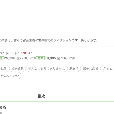
の物語は、作者ご都合主義の世界観でのフィクションです あしからず。
24h.ポイント
21pt
647
25,136
10,885
位 / 228,622件
位 / 66,322件
説
恋愛
異世界
婚約破棄
そんなつもりはありません
悪女？
勝手に恋愛
ざまぁ
幸せになりたい
目次
まる
80