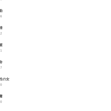
動
76
情
72
醒
71
命
67
性の女
70
庸
90