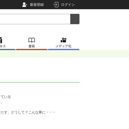
新規登録
ログイン
ネス
書籍
メディア化
なっている
日、
りだす、どうして？こんな事に・・・