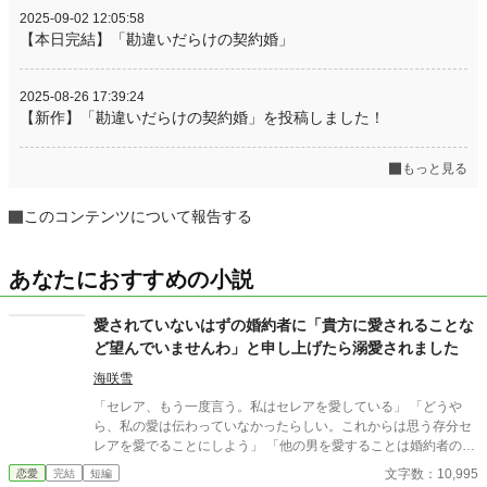
2025-09-02 12:05:58
【本日完結】「勘違いだらけの契約婚」
2025-08-26 17:39:24
【新作】「勘違いだらけの契約婚」を投稿しました！
もっと見る
このコンテンツについて報告する
あなたにおすすめの小説
愛されていないはずの婚約者に「貴方に愛されることな
ど望んでいませんわ」と申し上げたら溺愛されました
海咲雪
「セレア、もう一度言う。私はセレアを愛している」 「どうや
ら、私の愛は伝わっていなかったらしい。これからは思う存分セ
レアを愛でることにしよう」 「他の男を愛することは婚約者の私
が一切認めない。君が愛を注いでいいのも愛を注がれていいのも
文字数：10,995
恋愛
完結
短編
私だけだ」 貴方が愛しているのはあの男爵令嬢でしょう・・・？