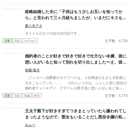
何故、私を愛するふりをするのですか？ [登場人物] セレア・シャ
ルロット・・・伯爵令嬢。ノア・ヴィアーズの婚約者。ノアのこ
政略結婚した夫に「子供はもう少しお互いを知ってか
とを建前ではなく本当に愛している。 × ノア・ヴィアー
ら」と言われて三ヶ月経ちましたが、いまだにキスもし
ズ・・・王族。セレア・シャルロットの婚約者。 リア・セルナー
てくれません。
ド・・・男爵令嬢。ノア・ヴィアーズと恋仲であると噂が立って
夏八木アオ
いる。 アレン・シールベルト・・・伯爵家の一人息子。セレアと
タイトルどおりのほのぼの話です。
は幼い頃から仲が良い友達。実はセレアのことを・・・？
文字数：4,730
恋愛
完結
ｼｮｰﾄｼｮｰﾄ
婚約者のことが好きで好きで好きで仕方ない令嬢、彼に
想い人がいると知って別れを切り出しました〜え、彼が
本当に好きだったのは私なんですか！？〜
朝霧 陽月
ゾッコーン伯爵家のララブーナは、３日間涙が止まらず部屋に
引きこもっていた……。 それというのも、ふとした折に彼女の
婚約者デューキアイ・グデーレ公爵子息に想い人がいると知って
しまったからだ。 ※内容はタイトル通りです、基本ヤベェ登場人
文字数：5,775
恋愛
完結
短編
R15
物しかいません。 ※他サイトにも、同作者ほぼ同タイトルで投稿
中。
王太子殿下が好きすぎてつきまとっていたら嫌われてし
まったようなので、聖女もいることだし悪役令嬢の私は
退散することにしました。
みゅー