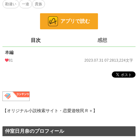
勘違い
一途
貴族
小説
228,857 位 / 228,857 件
アプリで読む
恋愛
66,377 位 / 66,377 件
お気に入り
41
目次
感想
24h.ポイント
0 pt
本編
文字数
13,224
81
2023.07.31 07:28
13,224文字
更新日時
2023.07.31 07:28
初回公開日時
2023.07.31 07:28
初回完結日時
2023.07.31 07:28
週間ポイント
28 pt (56,925 位)
月間ポイント
84 pt (68,929 位)
【オリジナル小説検索サイト・恋愛遊牧民Ｒ＋】
年間ポイント
1,134 pt (81,303 位)
仲室日月奈のプロフィール
累計ポイント
16,867 pt (77,017 位)