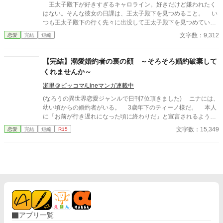
王太子殿下が好きすぎるキャロライン。好きだけど嫌われたく
はない。そんな彼女の日課は、王太子殿下を見つめること。 い
つも王太子殿下の行く先々に出没して王太子殿下を見つめていた
が、ついにそんな生活が終わるときが来る。 聖女が現れたの
文字数：9,312
恋愛
完結
短編
だ。そして、さらにショックなことに、自分が乙女ゲームの世界
に転生していてそこで悪役令嬢だったことを思い出す。 王太子
殿下に嫌われたくはないキャロラインは、王太子殿下の前から姿
【完結】溺愛婚約者の裏の顔 ～そろそろ婚約破棄して
を消すことにした。そんなお話です。 ちょっと切ないお話で
くれませんか～
す。
瀬里＠ピッコマ/Lineマンガ連載中
(なろうの異世界恋愛ジャンルで日刊7位頂きました) ニナには、
幼い頃からの婚約者がいる。 3歳年下のティーノ様だ。 本人
に「お前が行き遅れになった頃に終わりだ」と宣言されるよう
な、典型的な「婚約破棄前提の格差婚約」だ。 行き遅れになる
文字数：15,349
恋愛
完結
短編
R15
前に何とか婚約破棄できないかと頑張ってはみるが、うまくいか
ず、最近ではもうそれもいいか、と半ばあきらめている。 なぜ
なら、現在１６歳のティーノ様は、匂いたつような色香と初々し
さとを併せ持つ、美青年へと成長してしまったのだ。おまけに人
前では、誰もがうらやむような溺愛ぶりだ。それが偽物だったと
しても、こんな風に夢を見させてもらえる体験なんて、そうそう
できやしない。 もちろん人前でだけで、裏ではひどいものだけ
ど。 そんな中、第三王女殿下が、ティーノ様をお気に召したら
しいという噂が飛び込んできて、あきらめかけていた婚約破棄が
アプリ一覧
かなうかもしれないと、ニナは行動を起こすことにするのだが―