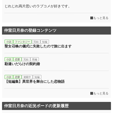
じれじれ両片思いのラブコメが好きです。
もっと見る
仲室日月奈の登録コンテンツ
小説
ファンタジー
完結
短編
聖女召喚の儀式に失敗したので旅に出ます
小説
恋愛
完結
長編
勘違いだらけの契約婚
小説
恋愛
連載中
短編
【短編集】異世界を舞台にした恋物語
もっと見る
仲室日月奈の近況ボードの更新履歴