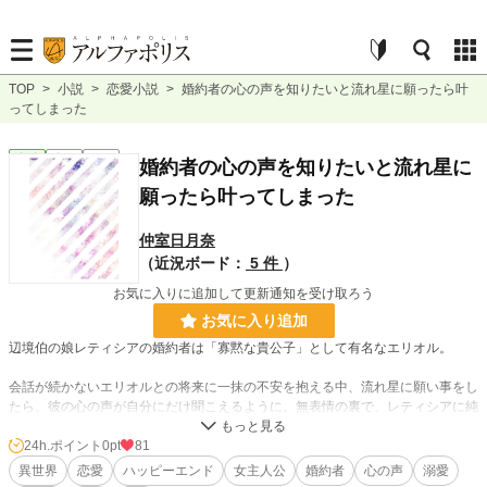
TOP
>
小説
>
恋愛小説
>
婚約者の心の声を知りたいと流れ星に願ったら叶
ってしまった
恋愛
完結
短編
婚約者の心の声を知りたいと流れ星に
願ったら叶ってしまった
仲室日月奈
（近況ボード：
5 件
）
お気に入りに追加して更新通知を受け取ろう
お気に入り追加
辺境伯の娘レティシアの婚約者は「寡黙な貴公子」として有名なエリオル。
会話が続かないエリオルとの将来に一抹の不安を抱える中、流れ星に願い事をし
たら、彼の心の声が自分にだけ聞こえるように。無表情の裏で、レティシアに純
粋な好意を寄せる心の声の数々に驚く日々。
24h.ポイント
0pt
81
婚約者を見る目が変わった流星群の夜から、二人の関係は少しずつ変化してい
異世界
恋愛
ハッピーエンド
女主人公
婚約者
心の声
溺愛
く。