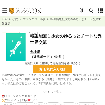
TOP
>
小説
>
ファンタジー小説
>
転生能無し少女のゆるっとチートな異世
界交流
ファンタジー
連載中
長編
転生能無し少女のゆるっとチートな異
世界交流
犬社護
（近況ボード：
40 件
）
お気に入りに追加して更新通知を受け取ろう
お気に入り追加
10歳の祝福の儀で、イリア・ランスロット伯爵令嬢は、神様からギフトを貰え
なかった。その日以降、家族から【能無し・役立たず】と罵られる日々が続く
も、彼女はめげることなく、3年間懸命に努力し続ける。
しかし、13歳の誕生日を迎えても、取得魔法は1個、スキルに至ってはゼロとい
う始末。
HOTランキング 最高21位
遂に我慢の限界を超えた家族から、王都追放処分を受けてしまう。
24h.ポイント
21pt
6,751