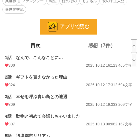
異世界
ファンタジー
転生
ほのぼの
もふもふ
女の子主人公
彼女は悲しみに暮れるも一念発起し、家族から最後の餞別として貰ったお金を使
異世界交流
い、隣国行きの列車に乗るも、今度は山間部での落雷による脱線事故が起きてし
まい、その衝撃で車外へ放り出され、列車もろとも崖下へと転落していく。
アプリで読む
転落中、彼女は前世日本人-七瀬彩奈で、12歳で水難事故に巻き込まれ死んでし
まったことを思い出し、現世13歳までの記憶が走馬灯として駆け巡りながら、
絶望の淵に達したところで気絶してしまう。
目次
感想（7件）
そんな窮地のところをランクS冒険者ベイツに助けられると、神様からギフト
《異世界交流》とスキル《アニマルセラピー》を貰っていることに気づかされ、
1話 なんで、こんなことに…
そこから神鳥ルウリと知り合い、日本の家族とも交流できたことで、人生の転機
を迎えることとなる。
300
2025.10.12 16:12
3,465文字
人は、娯楽で癒されます。
2話 ギフトを貰えなかった理由
動物や従魔たちには、何もありません。
324
2025.10.12 17:31
2,594文字
私が異世界にいる家族と交流して、動物や従魔たちに癒しを与えましょう！
3話 幸せを呼ぶ青い鳥との遭遇
309
2025.10.12 19:33
3,209文字
小説
25,136 位 / 228,622 件
4話 動物と初めて会話しちゃいました
ファンタジー
3,890 位 / 53,262 件
307
2025.10.13 00:08
2,167文字
お気に入り
543
5話 辺境都市リリアム