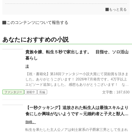
もっと見る
このコンテンツについて報告する
あなたにおすすめの小説
貴族令嬢、転生５秒で家出します。 目指せ、ソロ活山
暮らし
凜
【祝・書籍化】第18回ファンタジー小説大賞にて奨励賞を頂きま
した。ありがとうございます！ 2026年7月発売です。4万字以上
エピソード追加しました。 感想もありがとうございます！ なか
なか返信できておりませんが、全て拝読させていただいておりま
文字数：187,630
ファンタジー
連載中
長編
す。 貴族令嬢に転生したリルは、前世の記憶に混乱しつつも今世
で恵まれていない環境なことに気が付き、突発で家出してしま
う。 前世の社畜生活で疲れていたため、山奥で魔法の才能を生か
【一秒クッキング】追放された転生人は最強スキルより
しスローライフを目指すことにした。しかししょっぱなから魔物
食にしか興味がないようです～元婚約者と子犬と獣人族
に襲われ、元宮廷魔法士と出会ったり、はては皇子までやってき
母娘との旅～
てと、なんだかスローライフとは違う毎日で……？
御峰。
転生を果たした主人公ノアは剣士家系の子爵家三男として生まれ