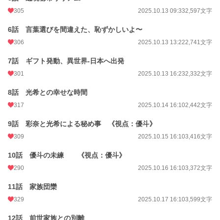
24h.ポイント
21 pt
305
2025.10.13 09:33
2,597文字
文字数
74,934
6話 言葉選びを間違えた、恥ずかしいよ〜
更新日時
2025.11.30 16:10
306
2025.10.13 13:22
2,741文字
初回公開日時
2025.10.12 16:12
7話 ギフト発動、異世界-日本へ出発
週間ポイント
253 pt (21,816 位)
301
2025.10.13 16:23
2,332文字
月間ポイント
1,052 pt (23,447 位)
8話 光希との幸せな時間
年間ポイント
317
141,878 pt (4,383 位)
2025.10.14 16:10
2,442文字
累計ポイント
141,997 pt (24,698 位)
9話 彩奈と光希による秘め事 《視点：優斗》
309
2025.10.15 16:10
3,416文字
10話 優斗の未練 《視点：優斗》
290
2025.10.16 16:10
3,372文字
11話 家族団欒
329
2025.10.17 16:10
3,599文字
12話 前世家族との別離