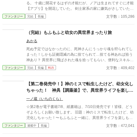
る。 十歳に開花するはずの才能だが、ノアは生まれてすぐに才能
【アプリ】を開花していた。 剣士家系の家に嫌気がさしていた主
人公は、剣士系のアプリではなく【一秒クッキング】をインスト
文字数：105,286
ファンタジー
完結
長編
ールし、好きな食べ物を食べ歩くと決意する。 十歳に才能なしと
判断され婚約破棄されたが、元婚約者セレナも才能【暴食】を開
花させて、実家から煙たがれるようになった。 紆余曲折から二人
（完結）もふもふと幼女の異世界まったり旅
は再び出会い、休息日を一緒に過ごすようになる。 十二歳になり
あかる
成人となったノアは晴れて（？）実家から追放され家を出ること
になった。 自由の身となったノアと家出元婚約者セレナと可愛ら
死ぬ予定ではなかったのに、死神さんにうっかり魂を狩られてし
しい子犬は世界を歩き回りながら、美味しいご飯を食べまくる旅
まった！しかも証拠隠滅の為に捨てられて…捨てる神あれば拾う
を始める。 その旅はやがて色んな国の色んな事件に巻き込まれる
神あり？ 異世界に飛ばされた魂を拾ってもらい、便利なスキルも
のだが、この物語はまだ始まったばかりだ。 ※ファンタジーカッ
貰えました！ 完結しました。ところで、何位だったのでしょう？
文字数：409,402
ファンタジー
完結
長編
R15
プ用に書き下ろし作品となります。アルファポリス優先投稿とな
途中覗いた時は150～160位くらいでした。応援、ありがとうござ
っております。
いました。そのうち新しい物も出す予定です。その時はよろしく
お願いします。
【第二巻発売中！】神のミスで転生したけど、幼女化し
ちゃった！ 神具【調薬釜】で、異世界ライフを楽しも
う！（改稿中）
一ノ蔵（いちのくら）
☆第2巻が電子書籍7/8、紙書籍は、7/10日発売です！皆様、どう
ぞよろしくお願い致します。 旧題：神のミスで転生したけど、幼
児化しちゃった！〜もふもふと一緒に、異世界ライフを楽しも
う！〜 ※第18回ファンタジー小説大賞にて、奨励賞を受賞しま
文字数：472,041
ファンタジー
連載中
長編
した！ファンタジー小説大賞に投票して頂いた皆様には、大変感
謝申し上げますm(_ _)m 書籍イラストは、にとろん様です。