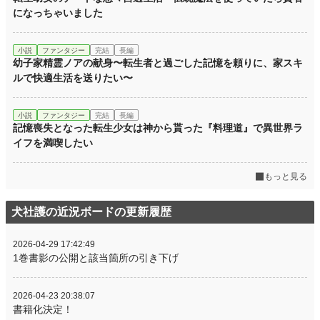
になっちゃいました
小説
ファンタジー
完結
長編
幼子家精霊ノアの献身〜転生者と過ごした記憶を頼りに、家スキ
ルで快適生活を送りたい〜
小説
ファンタジー
完結
長編
記憶喪失となった転生少女は神から貰った『料理道』で異世界ラ
イフを満喫したい
もっと見る
犬社護の近況ボードの更新履歴
2026-04-29 17:42:49
1巻書影の公開と該当箇所の引き下げ
2026-04-23 20:38:07
書籍化決定！