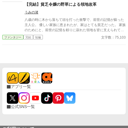
✩物語は、ゆっくり進みます。冒険より、日常に重きありの異世
【完結】貧乏令嬢の野草による領地改革
界ライフです。 【あらすじ】 神のミスにより、異世界転生が決ま
うみの渚
ったミオ。調子に乗って、スキルを欲張り過ぎた結果、幼児化し
てしまった！ そんなハプニングがありつつも、ミオは、大好
八歳の時に木から落ちて頭を打った衝撃で、前世の記憶が蘇った
きな異世界で送る第二の人生に、希望いっぱい！ 事故のお詫び
主人公。 優しい家族に恵まれたが、家はとても貧乏だった。 家族
に遣わされた、守護獣神のジョウとともに、ミオは異世界ライフ
のためにと、前世の記憶を頼りに寂れた領地を皆に支えられて
を楽しみます！ カクヨム（吉野 ひな）様にも投稿しています。
徐々に発展させていく。 主人公は、魔法・知識チートは持ってい
文字数：75,103
ファンタジー
完結
短編
ません。 加筆修正しました。 お手に取って頂けたら嬉しいです。
アプリ一覧
公式SNS一覧