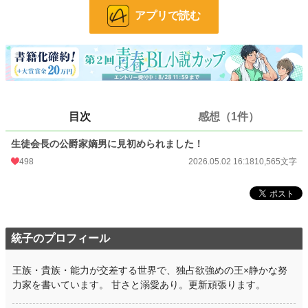
アプリで読む
BL
4,278 位 / 31,381 件
お気に入り
182
24h.ポイント
42 pt
文字数
10,565
更新日時
2026.05.02 16:18
目次
感想（1件）
初回公開日時
2026.05.02 16:18
生徒会長の公爵家嫡男に見初められました！
初回完結日時
2026.05.02 16:18
498
2026.05.02 16:18
10,565文字
週間ポイント
728 pt (11,293 位)
月間ポイント
4,811 pt (8,639 位)
年間ポイント
54,206 pt (9,807 位)
統子のプロフィール
累計ポイント
54,496 pt (42,600 位)
王族・貴族・能力が交差する世界で、独占欲強めの王×静かな努
力家を書いています。 甘さと溺愛あり。更新頑張ります。