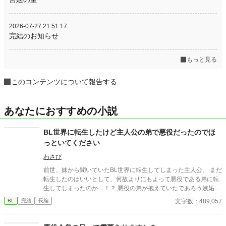
2026-07-27 21:51:17
完結のお知らせ
もっと見る
このコンテンツについて報告する
あなたにおすすめの小説
BL世界に転生したけど主人公の弟で悪役だったのでほ
っといてください
わさび
前世、妹から聞いていたBL世界に転生してしまった主人公。 まだ
転生したのはいいとして、何故よりにもよって悪役である弟に転
生してしまったのか…！？ 悪役の弟が抱えていたであろう嫉妬に
抗いつつ転生生活を過ごす物語。
文字数：489,057
BL
完結
長編