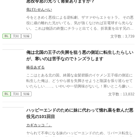
悪役令息の兄って需要ありますか？
焦げたせんべい
今をときめく悪役による逆転劇、ザマァやらエトセトラ。 その悪
役に歳の離れた兄がいても、気が強くなければ豆電球すら光らな
い。 これは物語の終盤にチラッと出てくる、折衷案を出す兄の話
である。
文字数：3,739
BL
完結
短編
俺は北国の王子の失脚を狙う悪の側近に転生したらしい
が、寒いのは苦手なのでトンズラします
椿谷あずる
ここはとある北の国。綺麗な金髪碧眼のイケメン王子様の側近に
転生した俺は、どうやら彼を失脚させようと陰謀を張り巡らせて
いたらしい……。いやいや一切興味がないし！寒いところ嫌いだ
し！よし、やめよう！ こうして俺は逃亡することに決めた。
文字数：13,832
BL
完結
短編
ハッピーエンドのために妹に代わって惚れ薬を飲んだ悪
役兄の101回目
カギカッコ「」
ヤられて不幸になる妹のハッピーエンドのため、リバース転生し