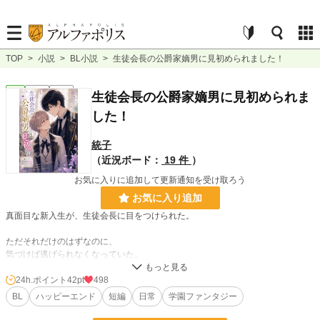
TOP
>
小説
>
BL小説
>
生徒会長の公爵家嫡男に見初められました！
BL
完結
短編
生徒会長の公爵家嫡男に見初められま
した！
統子
（近況ボード：
19 件
）
お気に入りに追加して更新通知を受け取ろう
お気に入り追加
真面目な新入生が、生徒会長に目をつけられた。
ただそれだけのはずなのに、
気づけば逃げられなくなっていた。
これは、最初から決まっていた“出会い”の話。
24h.ポイント
42pt
498
BL
ハッピーエンド
短編
日常
学園ファンタジー
小説
17,339 位 / 228,572 件