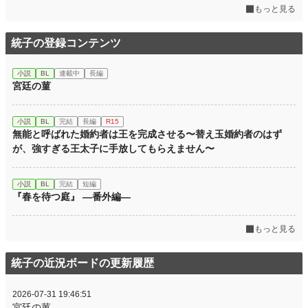
もっと見る
統子の登録コンテンツ
小説
BL
連載中
長編
宮廷の菫
小説
BL
完結
長編
R15
無能と呼ばれた婚約者は王を完成させる〜替え玉婚約者のはず
が、強すぎる王太子に手放してもらえません〜
小説
BL
完結
短編
『春を待つ庭』 ―番外編―
もっと見る
統子の近況ボードの更新履歴
2026-07-31 19:46:51
宮廷の菫