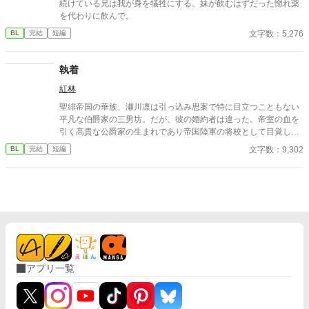
続けている兄は我が身を犠牲にする。妹が飲むはずだった惚れ薬
を代わりに飲んで。
文字数：5,276
BL
完結
短編
執着
紅林
聖緋帝国の華族、瀬川凛は引っ込み思案で特に目立つこともない
平凡な伯爵家の三男坊。だが、彼の婚約者は違った。帝室の血を
引く高貴な公爵家の生まれであり帝国陸軍の将校として目覚しい
活躍をしている男だった。
文字数：9,302
BL
完結
短編
アプリ一覧