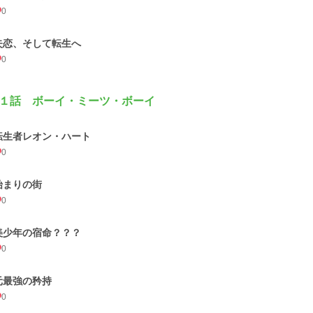
0
失恋、そして転生へ
0
１話 ボーイ・ミーツ・ボーイ
転生者レオン・ハート
0
始まりの街
0
美少年の宿命？？？
0
元最強の矜持
0