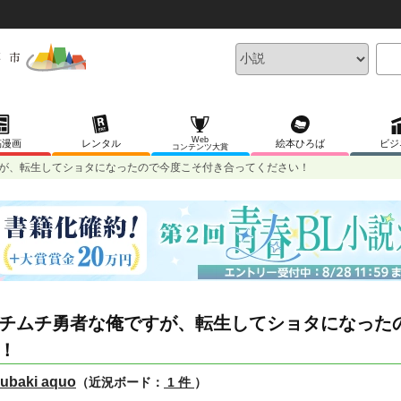
Web
稿漫画
レンタル
絵本ひろば
ビジ
コンテンツ大賞
が、転生してショタになったので今度こそ付き合ってください！
チムチ勇者な俺ですが、転生してショタになった
！
ubaki aquo
（近況ボード：
1 件
）