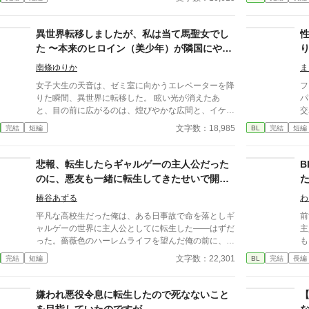
ム暮らしの存在となる。 これは何も持たない青年が
ただ勇者の帰りを待つ日常を描いた作品です。 無自
覚両片想いの勇者×親友。 読了後、もう一度だけ読み
異世界転移しましたが、私は当て馬聖女でし
直して頂けると何か見える世界が変わるかもしれませ
た 〜本来のヒロイン（美少年）が隣国にやっ
ん。
てきたので、物理で更地を作ります〜
南條ゆりか
ま
女子大生の天音は、ゼミ室に向かうエレベーターを降
フ
りた瞬間、異世界に転移した。 眩い光が消えたあ
パ
と、目の前に広がるのは、煌びやかな広間と、イケメ
交わっ
ンたち。 異世界転生、転移ものを読み漁っている天
く
文字数：18,985
完結
短編
BL
完結
短編
音は、瞬時に自分に与えられた「聖女」の役割を察す
な子の
るのだが……。 どうやら、この世界はそう一筋縄で
い
はいかないようだ。 作中、ウザイほど()書で注釈が入
悲報、転生したらギャルゲーの主人公だった
ります。 コメディとして、流していただけると幸い
のに、悪友も一緒に転生してきたせいで開幕
です。
即終了のお知らせ
椿谷あずる
わ
平凡な高校生だった俺は、ある日事故で命を落としギ
前
ャルゲーの世界に主人公としてに転生した――はずだ
主人公。 ま
った。薔薇色のハーレムライフを望んだ俺の前に、な
も
ぜか一緒に事故に巻き込まれた悪友・野里レンまで転
悪
文字数：22,301
完結
短編
BL
完結
長編
生してきて！？「お前だけハーレムなんて、絶対ズル
活
いだろ？」っておい、俺のハーレム計画はどうなるん
だ？ヒロインじゃなく、男とばかりフラグが立ってし
嫌われ悪役令息に転生したので死なないこと
まうギャルゲー世界。俺のハーレム計画、開幕十分で