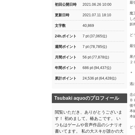
最
初回公開日時
2021.06.26 10:00
魔
更新日時
2021.07.11 18:10
し
妖
文字数
40,869
ど
24h.ポイント
7 pt (37,065位)
最
週間ポイント
7 pt (78,785位)
果
月間ポイント
56 pt (77,878位)
２
年間ポイント
686 pt (94,437位)
＊
累計ポイント
24,536 pt (64,428位)
逃
念
Tsubaki aquoのプロフィール
Ｂ
後
本
閲覧いただき、ありがとうございま
本
す！ 初めまして。椿あこです。 い
つもはゲームや音声作品のシナリオ
ど
書いてます。 私の大スキが誰かの大