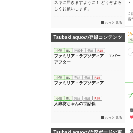
スキに届きますように！ どうぞよろ
＊
しくお願いします。
２
当
もっと見る
Tsubaki aquoの登録コンテンツ
小
小説
BL
連載中
長編
R18
ファミリア・ラプソディア エバー
アフター
小説
BL
完結
長編
R18
ファミリア・ラプソディア
プ
小説
BL
完結
長編
R18
人狼坊ちゃんの世話係
もっと見る
Tsubaki aquoの近況ボードの更