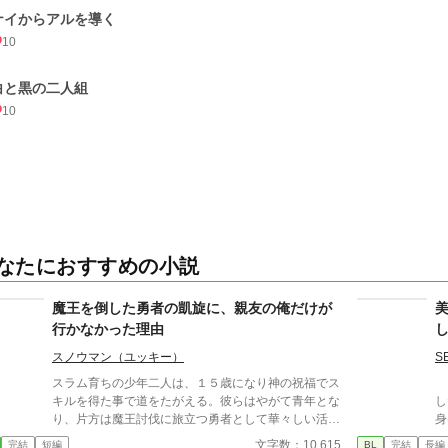
ナイからアルを導く
10
白と黒の二人組
10
なたにおすすめの小説
魔王を倒した勇者の凱旋に、親友の俺だけが
行かなかった理由
スノウマン（ユッキー）
S
スラム育ちの少年二人は、１５歳になり神の祝福でス
ブ
キルを得た事で道をたがえる。彼らはやがて青年とな
し
り、片方は魔王討伐に旅立つ勇者として華々しい活躍
身
をし、もう片方はただ彼の帰還を待つ相変わらずスラ
は
文字数：10,615
完結
短編
BL
完結
長編