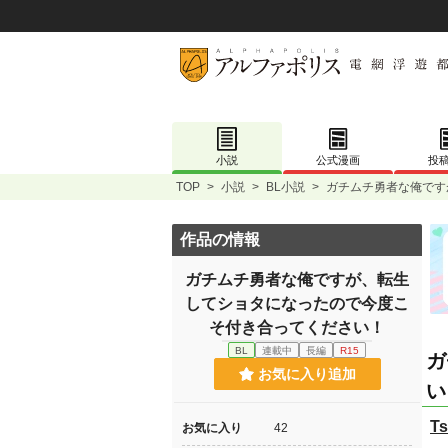
小説
公式漫画
投
TOP
>
小説
>
BL小説
>
ガチムチ勇者な俺です
作品の情報
ガチムチ勇者な俺ですが、転生
してショタになったので今度こ
そ付き合ってください！
BL
連載中
長編
R15
ガ
お気に入り追加
い
Ts
お気に入り
42