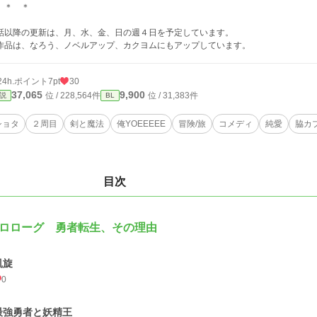
 ＊ ＊
話以降の更新は、月、水、金、日の週４日を予定しています。
作品は、なろう、ノベルアップ、カクヨムにもアップしています。
24h.ポイント
7pt
30
37,065
9,900
位 / 228,564件
位 / 31,383件
説
BL
ショタ
２周目
剣と魔法
俺YOEEEEE
冒険/旅
コメディ
純愛
脇カ
目次
ロローグ 勇者転生、その理由
凱旋
0
最強勇者と妖精王