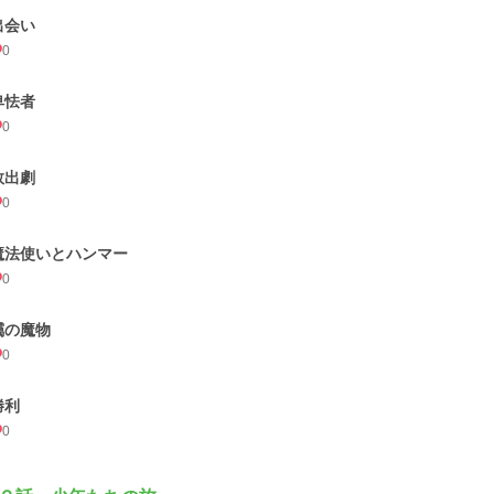
出会い
0
卑怯者
0
救出劇
0
魔法使いとハンマー
0
靄の魔物
0
勝利
0