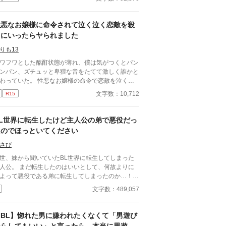
やばい公爵令息に目を付けられて翻弄される
性悪なお嬢様に命令されて泣く泣く恋敵を殺
りにいったらヤられました
りも13
ワフワとした酩酊状態が薄れ、僕は気がつくとパン
ンパン、ズチュッと卑猥な音をたてて激しく誰かと
ていた。 性悪なお嬢様の命令で恋敵を泣く泣
殺りに行ったら逆にヤラれちゃった、ちょっとアホ
文字数：10,712
R15
話です。 （ムーンライトノベルにも掲載して
ます）
BL世界に転生したけど主人公の弟で悪役だっ
たのでほっといてください
さび
世、妹から聞いていたBL世界に転生してしまった
だ転生したのはいいとして、何故よりに
よって悪役である弟に転生してしまったのか…！？
役の弟が抱えていたであろう嫉妬に抗いつつ転生生
文字数：489,057
を過ごす物語。
【BL】惚れた男に嫌われたくなくて「男遊び