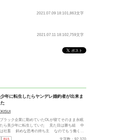
2021.07.09 18:10
1,863文字
2021.07.11 18:10
2,759文字
美少年に転生したらヤンデレ婚約者が出来ま
した
EKISUI
ラック企業に勤めていたOLが寝てそのまま永眠
たら美少年に転生していた 見た目は勝ち組 中
は社畜 斜めな思考の持ち主 なのでもう働くの
嫌なので怠惰に生きようと思う そんな主人公は
文字数：92,370
R15