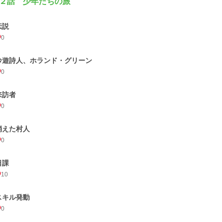
２話 少年たちの旅
伝説
0
吟遊詩人、ホランド・グリーン
0
来訪者
0
消えた村人
0
日課
10
スキル発動
0