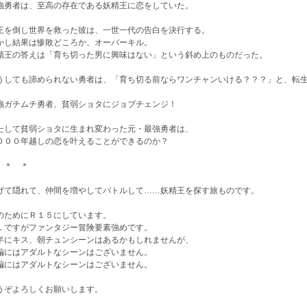
強勇者は、至高の存在である妖精王に恋をしていた。
王を倒し世界を救った彼は、一世一代の告白を決行する。
かし結果は惨敗どころか、オーバーキル。
精王の答えは「育ち切った男に興味はない」という斜め上のものだった。
うしても諦められない勇者は、「育ち切る前ならワンチャンいける？？？」と、転
強ガチムチ勇者、貧弱ショタにジョブチェンジ！
たして貧弱ショタに生まれ変わった元・最強勇者は、
０００年越しの恋を叶えることができるのか？
 ＊ ＊
げて隠れて、仲間を増やしてバトルして……妖精王を探す旅ものです。
のためにＲ１５にしています。
Ｌですがファンタジー冒険要素強めです。
半にキス、朝チュンシーンはあるかもしれませんが、
編にはアダルトなシーンはございません。
編にはアダルトなシーンはございません。
うぞよろしくお願いします。