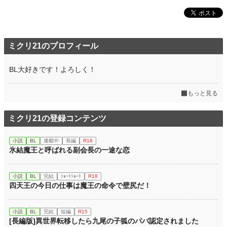
ミクリ21のプロフィール
BL大好きです！よろしく！
もっと見る
ミクリ21の登録コンテンツ
小説
BL
連載中
長編
R18
氷結魔王と呼ばれる副会長の一途な恋
小説
BL
完結
ｼｮｰﾄｼｮｰﾄ
R18
四天王の今日の仕事は魔王の命令で壁尻だ！
小説
BL
完結
短編
R15
[長編版]異世界転移したら九尾の子狐のパパ認定されました