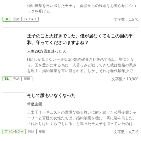
婚約破棄を言い出した王子は、両親からの残念なお知らせにショ
ックを受ける。
文字数：1,570
BL
完結
ｼｮｰﾄｼｮｰﾄ
王子のこと大好きでした。僕が居なくてもこの国の平
和、守ってくださいますよね？
人生2929回血迷った人
Ωにしか見えない一途な‪α‬が婚約破棄され失恋する話。聖女とな
り、国を豊かにする為に一人苦しみと戦ってきた彼は性格の悪さ
を理由に婚約破棄を言い渡される。しかしそれは歴代最年少で聖
女になった弊害で仕方のないことだった。 ・五話完結予定です。
文字数：10,900
BL
完結
短編
※オメガバースで‪α‬が受けっぽいです。
そして誰もいなくなった
希臘楽園
王太子オーギュストの傲慢な振る舞いに耐え続けた公爵令嬢シャ
ーリーと宮廷の女性たちは、婚約破棄を機に一斉に姿を消した。
「代わりはいくらでもいる」と罵った王太子を待っていたのは、
王国そのものの崩壊だった。AIに書かせてみた第23弾は再び追放
文字数：4,719
ファンタジー
完結
短編
ざまぁ作品！