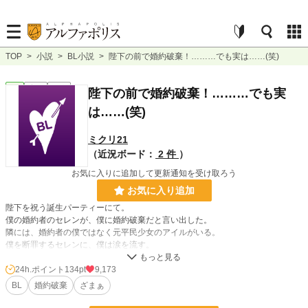
TOP
>
小説
>
BL小説
>
陛下の前で婚約破棄！………でも実は……(笑)
BL
完結
短編
陛下の前で婚約破棄！………でも実
は……(笑)
ミクリ21
（近況ボード：
2 件
）
お気に入りに追加して更新通知を受け取ろう
お気に入り追加
陛下を祝う誕生パーティーにて。
僕の婚約者のセレンが、僕に婚約破棄だと言い出した。
隣には、婚約者の僕ではなく元平民少女のアイルがいる。
僕を断罪するセレンに、僕は涙を流す。
でも、実はこれには訳がある。
24h.ポイント
134pt
9,173
知らないのは、アイルだけ………。
BL
婚約破棄
ざまぁ
さぁ、楽しい楽しい劇の始まりさ〜♪