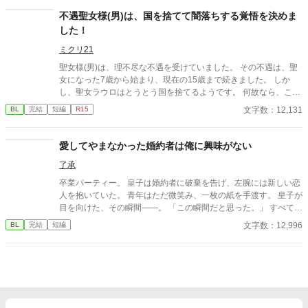
不遇聖女様(男)は、国を捨てて闇落ちする覚悟を決めま
した！
ミクリ21
聖女様(男)は、理不尽な不遇を受けていました。 その不遇は、聖
女になった7歳から始まり、現在の15歳まで続きました。 しか
し、聖女ラウロはとうとう国を捨てるようです。 何故なら、この
世界の成人年齢は15歳だから。 聖女ラウロは、これからは闇落ち
文字数：12,131
BL
完結
短編
R15
をして自由に生きるのだ！！(闇落ちは自称)
愛してやまなかった婚約者は俺に興味がない
了承
卒業パーティー。 皇子は婚約者に破棄を告げ、左腕には新しい恋
人を抱いていた。 青年はただ微笑み、一枚の紙を手渡す。 皇子が
目を向けた、その瞬間——。 「この瞬間だと思った。」 すべてを
愛で終わらせた、沈黙の恋の物語。 IFストーリーあり 誤字あ
文字数：12,996
BL
完結
短編
れば報告お願いします！