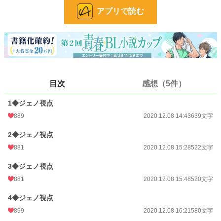
アプリで読む
小説
8,849 位 / 228,653 件
BL
1,815 位 / 31,396 件
お気に入り
846
24h.ポイント
134 pt
文字数
7,701
目次
感想（5件）
更新日時
2020.12.12 13:49
1◆ジェノ視点
初回公開日時
2020.12.08 14:43
889
2020.12.08 14:43
639文字
初回完結日時
2020.12.12 13:49
2◆ジェノ視点
881
2020.12.08 15:28
522文字
週間ポイント
1,453 pt (6,600 位)
3◆ジェノ視点
月間ポイント
7,066 pt (6,156 位)
881
2020.12.08 15:48
520文字
年間ポイント
95,930 pt (6,202 位)
4◆ジェノ視点
累計ポイント
592,883 pt (9,120 位)
899
2020.12.08 16:21
580文字