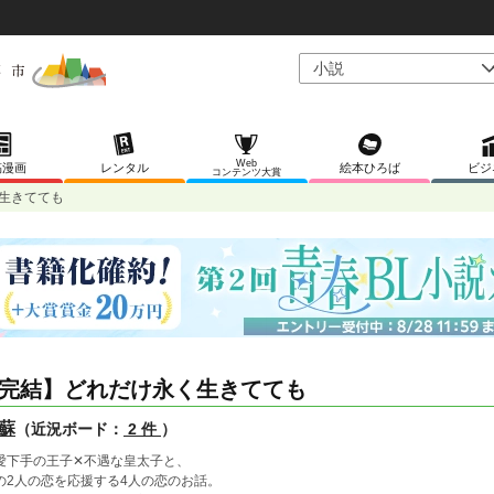
Web
稿漫画
レンタル
絵本ひろば
ビジ
コンテンツ大賞
生きてても
完結】どれだけ永く生きてても
蘇
（近況ボード：
2 件
）
愛下手の王子✕不遇な皇太子と、
の2人の恋を応援する4人の恋のお話。