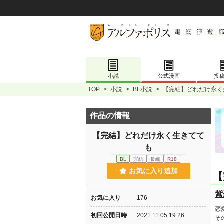
小説
公式漫画
投
TOP
>
小説
>
BL小説
>
【完結】どれだけ永く
作品の情報
【完結】どれだけ永く生きてて
も
BL
完結
長編
R18
お気に入り追加
【
紫
お気に入り
176
恋
初回公開日時
2021.11.05 19:26
そ