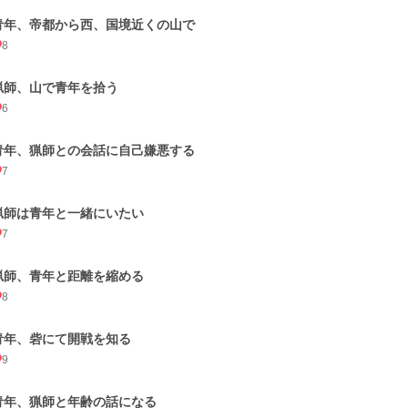
青年、帝都から西、国境近くの山で
8
猟師、山で青年を拾う
6
青年、猟師との会話に自己嫌悪する
7
猟師は青年と一緒にいたい
7
猟師、青年と距離を縮める
8
青年、砦にて開戦を知る
9
青年、猟師と年齢の話になる