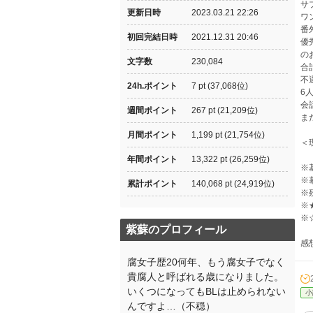
サ
更新日時
2023.03.21 22:26
ワ
番
初回完結日時
2021.12.31 20:46
優
の
文字数
230,084
合
不
24h.ポイント
7 pt (37,068位)
6
会
週間ポイント
267 pt (21,209位)
ま
月間ポイント
1,199 pt (21,754位)
＜
年間ポイント
13,322 pt (26,259位)
※
※
累計ポイント
140,068 pt (24,919位)
※
※
※
紫蘇のプロフィール
感
腐女子歴20何年、もう腐女子でなく
貴腐人と呼ばれる歳になりました。
いくつになってもBLは止められない
小
んですよ…（不穏）