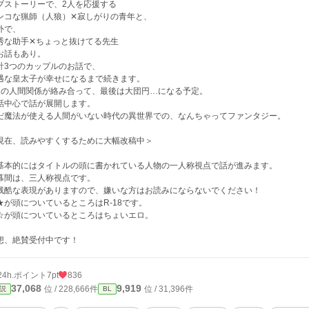
ブストーリーで、2人を応援する
ンコな猟師（人狼）✕寂しがりの青年と、
外で、
秀な助手✕ちょっと抜けてる先生
お話もあり。
計3つのカップルのお話で、
遇な皇太子が幸せになるまで続きます。
人の人間関係が絡み合って、最後は大団円…になる予定。
話中心で話が展開します。
だ魔法が使える人間がいない時代の異世界での、なんちゃってファンタジー。
現在、読みやすくするために大幅改稿中＞
基本的にはタイトルの頭に書かれている人物の一人称視点で話が進みます。
幕間は、三人称視点です。
残酷な表現がありますので、嫌いな方はお読みにならないでください！
★が頭についているところはR-18です。
☆が頭についているところはちょいエロ。
想、絶賛受付中です！
24h.ポイント
7pt
836
37,068
9,919
位 / 228,666件
位 / 31,396件
説
BL