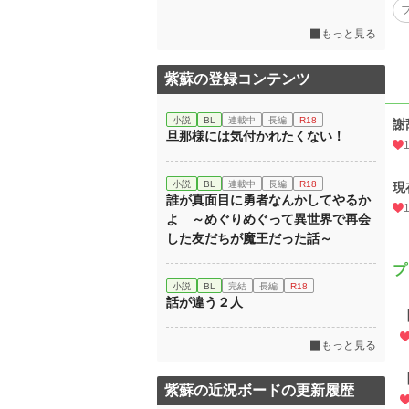
もっと見る
紫蘇の登録コンテンツ
小説
BL
連載中
長編
R18
謝
旦那様には気付かれたくない！
小説
BL
連載中
長編
R18
現
誰が真面目に勇者なんかしてやるか
よ ～めぐりめぐって異世界で再会
した友だちが魔王だった話～
プ
小説
BL
完結
長編
R18
話が違う２人
もっと見る
紫蘇の近況ボードの更新履歴