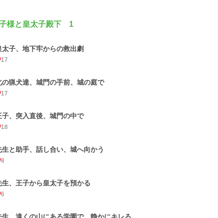
子様と皇太子殿下 1
皇太子、地下牢からの救出劇
17
北の猟犬達、城門の手前、城の庭で
17
王子、突入直後、城門の中で
18
先生と助手、話し合い、城へ向かう
8
先生、王子から皇太子を預かる
6
先生、遠くの山にある学園で、静かにキレる