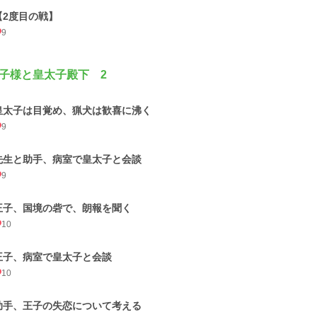
【2度目の戦】
9
子様と皇太子殿下 2
皇太子は目覚め、猟犬は歓喜に沸く
9
先生と助手、病室で皇太子と会談
9
王子、国境の砦で、朗報を聞く
10
王子、病室で皇太子と会談
10
助手、王子の失恋について考える