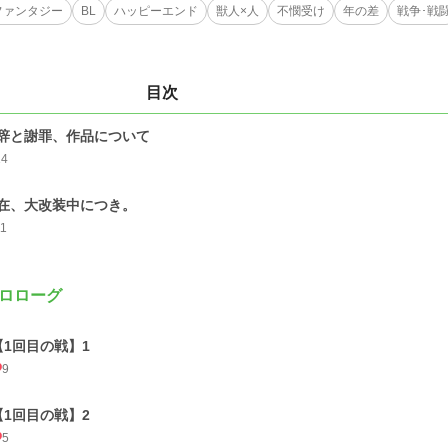
ファンタジー
BL
ハッピーエンド
獣人×人
不憫受け
年の差
戦争･戦
目次
辞と謝罪、作品について
14
在、大改装中につき。
11
ロローグ
【1回目の戦】1
9
【1回目の戦】2
5