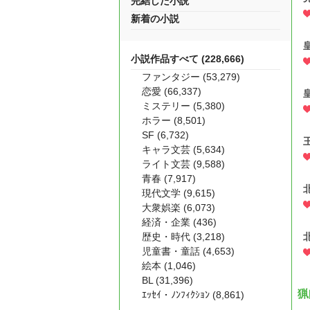
完結した小説
新着の小説
小説作品すべて (228,666)
ファンタジー (53,279)
恋愛 (66,337)
ミステリー (5,380)
ホラー (8,501)
SF (6,732)
キャラ文芸 (5,634)
ライト文芸 (9,588)
青春 (7,917)
現代文学 (9,615)
大衆娯楽 (6,073)
経済・企業 (436)
歴史・時代 (3,218)
児童書・童話 (4,653)
絵本 (1,046)
BL (31,396)
猟
ｴｯｾｲ・ﾉﾝﾌｨｸｼｮﾝ (8,861)