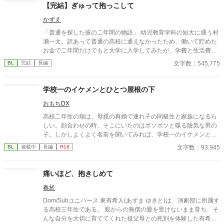
【完結】ぎゅって抱っこして
かずえ
「普通を探した彼の二年間の物語」 幼児教育学科の短大に通う村
瀬一太。訳あって普通の高校に通えなかったため、働いて貯めた
お金で二年間だけでもと大学に入学してみたが、学費と生活費を
稼ぎつつ学校に通うのは、考えていたよりも厳しい……。 でも、
文字数：545,775
BL
完結
長編
頼れる者は誰もいない。 自分で頑張らなきゃ。 本気なら何でもで
きるはず。 でも、ある日、金持ちの坊っちゃんと心の中で呼んで
いた松島晃に苦手なピアノの課題で助けてもらってから、どうに
学校一のイケメンとひとつ屋根の下
も自分の心がコントロールできなくなって……。
おもちDX
高校二年生の瑞は、母親の再婚で連れ子の同級生と家族になるら
しい。顔合わせの時、そこにいたのはボソボソと喋る陰気な男の
子。しかしよくよく名前を聞いてみれば、学校一のイケメンと名
高い逢坂だった！ 学校との激しいギャップに驚きつつも距離を縮
文字数：93,945
BL
連載中
長編
R18
めようとする瑞だが、逢坂からの印象は最悪なようで……？ キラ
キライケメンなのに家ではジメジメ!?なギャップ男子 × 地味グル
ープ所属の能天気な男の子 立場の全く違う二人が家族となり、や
痛いほど、抱きしめて
がて特別な感情が芽生えるラブストーリー。 全年齢
春於
Dom/Subユニバース 東有希人(あずま ゆきと)は、演劇部に所属す
る高校三年生である。 親からの無償の愛を受けないまま育ち、そ
んな自分を大切に育ててくれた祖父母との死別を体験した有希人