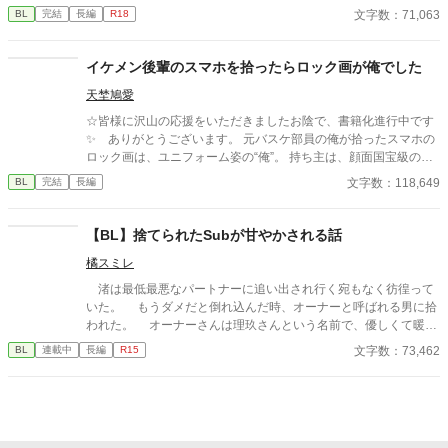
は舞台の上だけが自分の居場所だと思っていた。 しかし、高校三
文字数：71,063
BL
完結
長編
R18
年生の春。普段と変わらぬ生活が始まると思った矢先に高校二年
生の樋口叶人(ひぐち かなと)に告白される。その告白は断ったも
のの、それから毎日のように叶人にお世話され、構われるように
イケメン後輩のスマホを拾ったらロック画が俺でした
なった。 有希人はそれにうんざりしながらも甘受する日々を送っ
天埜鳩愛
ていたが……。 ※重複投稿 全4話完結
☆皆様に沢山の応援をいただきましたお陰で、書籍化進行中です
✨ ありがとうございます。 元バスケ部員の俺が拾ったスマホの
ロック画は、ユニフォーム姿の“俺”。 持ち主は、顔面国宝級のイ
ケメン一年生。 なんで俺の写真？ なんでロック画？ 問い詰める
文字数：118,649
BL
完結
長編
間もなく「この人が最優先なんで」って宣言されて、女子の悲鳴
の中、肩を掴まれて連行された。……俺、ただスマホ届けに来た
だけなんだけど。 頼られたら嫌とは言えない南澤燈真は高校二年
【BL】捨てられたSubが甘やかされる話
生。クールなイケメン後輩、北門唯が置き忘れたスマホを手に取
橘スミレ
ってみると、ロック画が何故か中学時代の燈真だった！ 北門は
モテ男ゆえに女子からしつこくされ、燈真が助けることに。その
渚は最低最悪なパートナーに追い出され行く宛もなく彷徨って
日から学年を越え急激に仲良くなる二人。燈真は誰にも言えなか
いた。 もうダメだと倒れ込んだ時、オーナーと呼ばれる男に拾
った悩みを北門にだけ打ち明けて……。一途なメロ後輩 × 絆
われた。 オーナーさんは理玖さんという名前で、優しくて暖か
され男前先輩の、救いすくわれ・持ちつ持たれつラブ！ ☆ノベ
いDomだ。 ただ執着心がすごく強い。渚の全てを知って管理し
文字数：73,462
BL
連載中
長編
R15
マ！の青春BLコンテスト最終選考作品に加筆＆新エピソードを加
たがる。 特に食へのこだわりが強く、渚が食べるもの全てを知
えたアルファポリス版です。
ろうとする。 でもその執着が捨てられた渚にとっては心地よ
く、気味が悪いほどの執着が欲しくなってしまう。 理玖さんの
執着は日に日に重みを増していくが、渚はどこまでも幸福として
受け入れてゆく。 そんな風な激重Domによってドロドロにされ