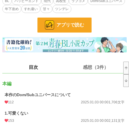
BL
ハッピーエンド
現代
高校生
ラブコメ
Dom/Subユニバース
話。
年下攻め
すれ違い
甘々
ツンデレ
風谷 暁斗（17）×飛鳥井 朔（18）
アプリで読む
Dom/Subユニバース作品をはじめて書きました。独自の設定がありますので、
ふんわりと理解していただけますと幸いです。
SM要素は限りなく薄いです。安定のハッピーエンド。Dom×Sub。
小説
9,474 位 / 228,760 件
BL
1,994 位 / 31,415 件
目次
感想（3件）
お気に入り
392
24h.ポイント
120 pt
本編
文字数
134,386
本作のDom/Subユニバースについて
更新日時
2025.02.23 00:00
112
2025.01.03 00:00
1,706文字
初回公開日時
2025.01.03 00:00
1.可愛くない
初回完結日時
2025.01.23 00:31
153
2025.01.03 00:00
2,131文字
週間ポイント
429 pt (16,071 位)