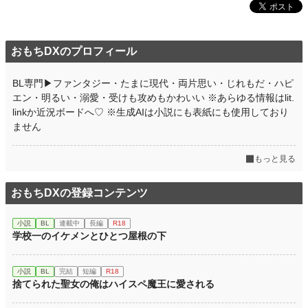
おもちDXのプロフィール
BL専門▶︎ファンタジー・たまに現代・両片思い・じれもだ・ハピ
エン・明るい・溺愛・受けも攻めもかわいい ※あらゆる情報はlit.
linkか近況ボードへ♡ ※生成AIは小説にも表紙にも使用しており
ません
もっと見る
おもちDXの登録コンテンツ
小説
BL
連載中
長編
R18
学校一のイケメンとひとつ屋根の下
小説
BL
完結
短編
R18
捨てられた聖女の俺はハイスペ魔王に愛される