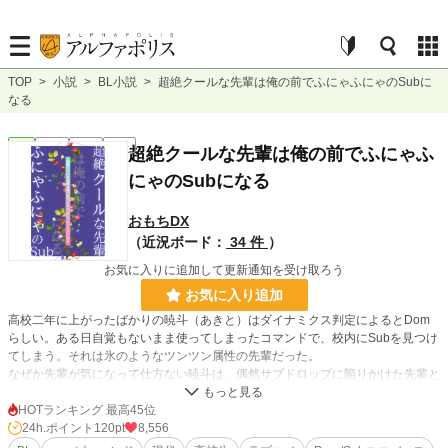
TOP
>
小説
>
BL小説
>
超絶クールな先輩は俺の前でふにゃふにゃのSubに
なる
BL
完結
長編
R18
超絶クールな先輩は俺の前でふにゃふ
にゃのSubになる
おもちDX
（近況ボード：
34 件
）
お気に入りに追加して更新通知を受け取ろう
お気に入り追加
高校二年に上がったばかりの暁斗（あきと）はダイナミクス判定によるとDom
らしい。ある日自覚もないまま使ってしまったコマンドで、校内にSubを見つけ
てしまう。それは氷のようなツンツン属性の先輩だった。
なぜか先輩が気になって仕方ない暁斗は、偶然サブドロップに陥りかけた先輩と
プレイをすることになる。しかし先輩はたったひとつのコマンドでふにゃふにゃ
になってしまい……？
HOTランキング 最高45位
24h.ポイント
120pt
8,556
第二性が早熟なふたりが助け合い、すれ違ったりしながら距離を縮めていくお