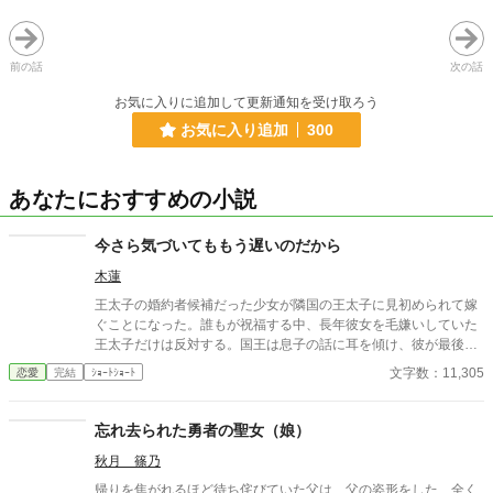
前の話
次の話
お気に入りに追加して更新通知を受け取ろう
お気に入り追加
300
あなたにおすすめの小説
今さら気づいてももう遅いのだから
木蓮
王太子の婚約者候補だった少女が隣国の王太子に見初められて嫁
ぐことになった。誰もが祝福する中、長年彼女を毛嫌いしていた
王太子だけは反対する。国王は息子の話に耳を傾け、彼が最後ま
で気づくことができなかった本心を心の奥底に沈めた。今さら気
文字数：11,305
恋愛
完結
ｼｮｰﾄｼｮｰﾄ
づいても不幸になるだけだから。 ＊こじらせ父子がひたすら言い
訳して、自分たちのやらかしに気づいて後悔するお話。暗いで
す。
忘れ去られた勇者の聖女（娘）
秋月 篠乃
帰りを焦がれるほど待ち侘びていた父は、父の姿形をした、全く