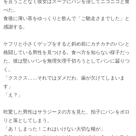
を言うことなく彼女はスープにパンを浸してニコニコと食
べた。
食後に薄い茶をゆっくりと飲んで「ご馳走さまでした」と
感謝する。
ケフリと小さくゲップをすると斜め前にカチカチのパンと
格闘している男性を見つける。食べ方を知らない様子だっ
た。彼は堅いパンを無理矢理千切ろうとしてパンに齧りつ
く。
「クスクス……それではダメだわ、歯が欠けてしまいま
す」
「え？」
吃驚した男性はサラジーヌの方を見た、拍子にパンをポロ
リと落としてしまう。
「あ！しまった！これはいけない大切な糧が」