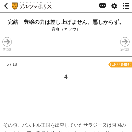
完結 豊穣の力は差し上げません、悪しからず。
音爽（ネソウ）
前の話
次の話
5 / 18
しおりを挟む
4
その頃、バストル王国を出奔していたサラジーヌは隣国の