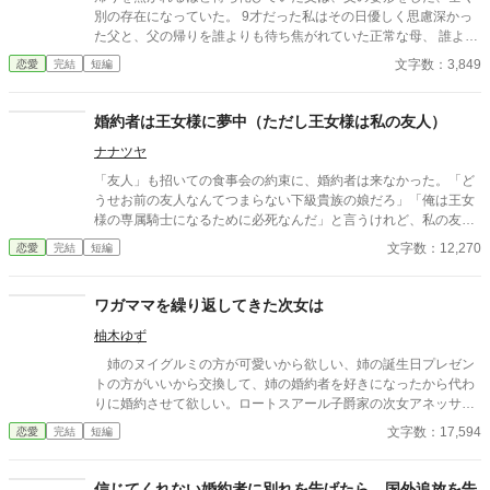
別の存在になっていた。 9才だった私はその日優しく思慮深かっ
た父と、父の帰りを誰よりも待ち焦がれていた正常な母、 誰より
も何よりも愛していた、その二つの存在を失った。
文字数：3,849
恋愛
完結
短編
婚約者は王女様に夢中（ただし王女様は私の友人）
ナナツヤ
「友人」も招いての食事会の約束に、婚約者は来なかった。「ど
うせお前の友人なんてつまらない下級貴族の娘だろ」「俺は王女
様の専属騎士になるために必死なんだ」と言うけれど、私の友人
はその王女様です。
文字数：12,270
恋愛
完結
短編
ワガママを繰り返してきた次女は
柚木ゆず
姉のヌイグルミの方が可愛いから欲しい、姉の誕生日プレゼン
トの方がいいから交換して、姉の婚約者を好きになったから代わ
りに婚約させて欲しい。ロートスアール子爵家の次女アネッサ
は、幼い頃からワガママを口にしてきました。 そんなアネッサ
文字数：17,594
恋愛
完結
短編
を両親は毎回注意してきましたが聞く耳を持つことはなく、つい
にアネッサは自分勝手に我慢の限界を迎えてしまいます。 『わた
くしは酷く傷つきました！ しばらく何もしたくないから療養を
信じてくれない婚約者に別れを告げたら、国外追放を告