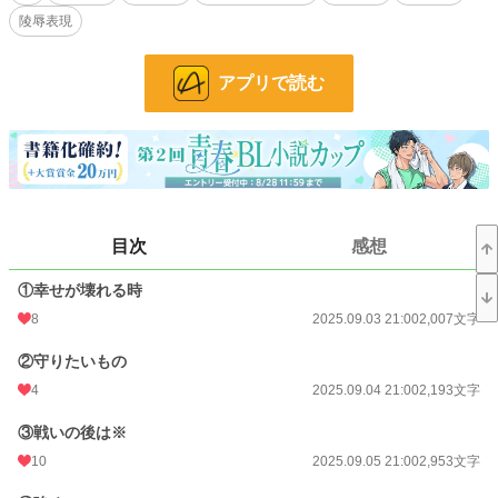
《お知らせ》
陵辱表現
異世界『アンダム』の物語という設定でシリーズものを考えています。
『お話シリーズ』です。
本編の『王子妃セスから冒険者レノになった話』に登場するキャラクターたちが
アプリで読む
沢山出てきます。シリーズものでお楽しみ頂けましたら幸いです。
★シリーズ第１弾（本編）
『王子妃セスから冒険者レノになった話』
・アンティジェリア王国第３王子レオナルドと薬剤魔法師セスのお話
目次
感想
★シリーズ第２弾
『大公令息ルシオとアイツの話』
・リティニア王国第３王子ヒューベルトとその幼なじみで大公家嫡男である側近
①幸せが壊れる時
ルシオの幼少期からともに成長していくお話
8
2025.09.03 21:00
2,007文字
★シリーズ第３弾
②守りたいもの
『エルフの恋の話』
・エルフィンド王国王弟の第３王子エルフィードのすれ違い大恋愛のお話
4
2025.09.04 21:00
2,193文字
★シリーズ第４弾
③戦いの後は※
『迷子の天使の話』
10
2025.09.05 21:00
2,953文字
・西国タリアネシア王国第２王子ユージーンと下級貴族の４男ノアのお話