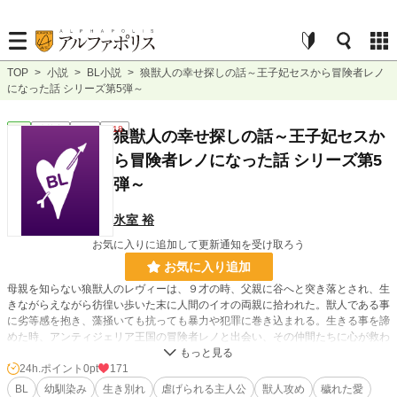
TOP
>
小説
>
BL小説
>
狼獣人の幸せ探しの話～王子妃セスから冒険者レノ
になった話 シリーズ第5弾～
BL
連載中
短編
R18
狼獣人の幸せ探しの話～王子妃セスか
ら冒険者レノになった話 シリーズ第5
弾～
氷室 裕
お気に入りに追加して更新通知を受け取ろう
お気に入り追加
母親を知らない狼獣人のレヴィーは、９才の時、父親に谷へと突き落とされ、生
きながらえながら彷徨い歩いた末に人間のイオの両親に拾われた。獣人である事
に劣等感を抱き、藻掻いても抗っても暴力や犯罪に巻き込まれる。生きる事を諦
めた時、アンティジェリア王国の冒険者レノと出会い、その仲間たちに心が救わ
れていく。一度生き別れたイオとの再会して・・
24h.ポイント
0pt
171
BL
幼馴染み
生き別れ
虐げられる主人公
獣人攻め
穢れた愛