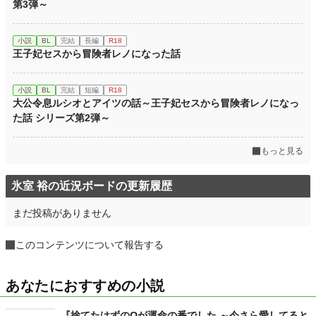
第3弾～
小説
BL
完結
長編
R18
王子妃セスから冒険者レノになった話
小説
BL
完結
短編
R18
大公令息ルシオとアイツの話～王子妃セスから冒険者レノになっ
た話 シリーズ第2弾～
もっと見る
氷室 裕の近況ボードの更新履歴
まだ投稿がありません
このコンテンツについて報告する
あなたにおすすめの小説
『捨てたはずのΩが運命の番でした ～今さら愛してると