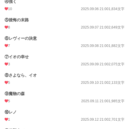
④強く
★シリーズ第５弾
『狼獣人の幸せ探しの話』
10
2025.09.06 21:00
1,834文字
・狼獣人のレヴィーは９才の時に父親に殺さられかけ、人間のイオの両親に拾わ
れる。暴力や犯罪に巻き込まれながら生きる事を諦めた時、アンティジェリア王
⑤後悔の末路
国第３王子妃セス(冒険者レノ)と出会い、その仲間たちに心が救われていく。一
8
2025.09.07 21:00
2,649文字
度生き別れたイオとの再会を果たすお話
⑥レヴィーの決意
小説
228,629 位 / 228,629 件
7
2025.09.08 21:00
1,882文字
BL
31,395 位 / 31,395 件
⑦イオの幸せ
3
2025.09.09 21:00
2,075文字
お気に入り
8
⑧さよなら、イオ
24h.ポイント
0 pt
5
2025.09.10 21:00
2,133文字
文字数
83,206
⑨魔物の森
更新日時
2025.10.05 21:00
5
2025.09.11 21:00
1,985文字
初回公開日時
2025.05.16 14:42
⑩レノ
週間ポイント
28 pt (56,925 位)
1
2025.09.12 21:00
2,701文字
月間ポイント
63 pt (75,351 位)