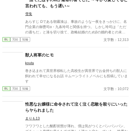
言われても、もう遅い～
雪兎
あらすじ Ωである朝霧湊は、事故のような一夜をきっかけに、名
門企業の御曹司α・九条玲司と関係を持つ。 しかし玲司は「ただ
の過ちだ」と湊を切り捨て、政略結婚のためβの婚約者との未来
を選んだ。 深く傷ついた湊は、彼の前から姿を消す。 数か月後―
文字数：12,313
BL
完結
短編
―。 湊の身体は、これまで誰も知らなかった希少な『遅咲きΩ』
として覚醒する。 その瞬間、玲司は初めて湊こそが運命の番だっ
たと知る。 「戻ってきてくれ」 今さら必死に追いかけてくる玲
獣人将軍のヒモ
司。 だが湊の隣には、自分を支え続けてくれた医師のα・神崎伊
kouta
織がいた。 「あなたは俺を捨てたでしょう」 後悔に苦しむα、執
着する第二のα、そして希少Ωを巡る陰謀。 もう二度と傷つきた
巻き込まれて異世界移転した高校生が異世界でお金持ちの獣人に
くないΩが最後に選ぶ相手とは――。 捨てた側の後悔と執着が加
飼われて幸せになるお話 ※ムーンライトノベルにも投稿していま
速する、すれ違いオメガバースBL。
す
文字数：10,072
BL
完結
短編
性悪なお嬢様に命令されて泣く泣く恋敵を殺りにいった
らヤられました
まりも13
フワフワとした酩酊状態が薄れ、僕は気がつくとパンパンパン、