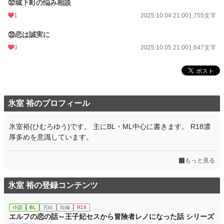
㉜城下町の悩み相談
1
2025.10.04 21:00
1,755文字
㉝恋は誠実に
0
2025.10.05 21:00
1,647文字
氷室 裕のプロフィール
氷室裕(ひむろゆう)です。 主にBL・ML中心に書きます。 R18濃
厚多めを意識しています。
もっと見る
氷室 裕の登録コンテンツ
小説
BL
完結
短編
R18
エルフの恋の話～王子妃セスから冒険者レノになった話 シリーズ