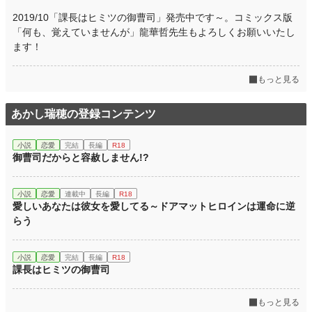
2019/10「課長はヒミツの御曹司」発売中です～。コミックス版
「何も、覚えていませんが」龍華哲先生もよろしくお願いいたし
ます！
もっと見る
あかし瑞穂の登録コンテンツ
小説
恋愛
完結
長編
R18
御曹司だからと容赦しません!?
小説
恋愛
連載中
長編
R18
愛しいあなたは彼女を愛してる～ドアマットヒロインは運命に逆
らう
小説
恋愛
完結
長編
R18
課長はヒミツの御曹司
もっと見る