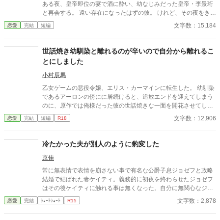
ある夜、皇帝即位の宴で酒に酔い、幼なじみだった皇帝・李景珩
と再会する。 遠い存在になったはずの彼。 けれど、その夜をきっ
かけに月鈴の運命は大きく動き出す。 冷酷と恐れられる皇帝が、
文字数：15,184
恋愛
完結
短編
なぜか彼女だけには甘すぎて――。
世話焼き幼馴染と離れるのが辛いので自分から離れるこ
とにしました
小村辰馬
乙女ゲームの悪役令嬢、エリス・カーマインに転生した。 幼馴染
であるアーロンの傍にに居続けると、追放エンドを迎えてしまう
のに、原作では俺様だった彼の世話焼きな一面を開花させてしま
い、居心地の良い彼のそばを離れるのが辛くなってしまう。 なら
文字数：12,906
恋愛
完結
短編
R18
ば彼の代わりに男友達を作ろうと画策するがーー
冷たかった夫が別人のように豹変した
京佳
常に無表情で表情を崩さない事で有名な公爵子息ジョゼフと政略
結婚で結ばれた妻ケイティ。義務的に初夜を終わらせたジョゼフ
はその後ケイティに触れる事は無くなった。自分に無関心なジョ
ゼフとの結婚生活に寂しさと不満を感じながらも簡単に離縁出来
文字数：2,878
恋愛
完結
ｼｮｰﾄｼｮｰﾄ
R15
ないしがらみにケイティは全てを諦めていた。そんなある時、公
爵家の裏庭に弱った雄猫が迷い込みケイティはその猫を保護して