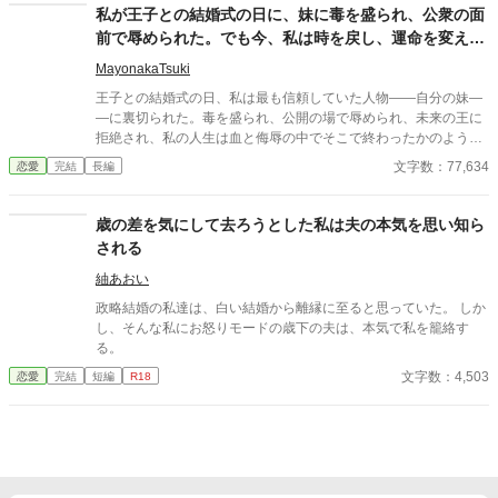
飼うことにした。 ざまぁ。ゆるゆる設定
私が王子との結婚式の日に、妹に毒を盛られ、公衆の面
前で辱められた。でも今、私は時を戻し、運命を変えに
来た。
MayonakaTsuki
王子との結婚式の日、私は最も信頼していた人物――自分の妹―
―に裏切られた。毒を盛られ、公開の場で辱められ、未来の王に
拒絶され、私の人生は血と侮辱の中でそこで終わったかのように
思えた。しかし、死が私を迎えたとき、不可能なことが起きた―
文字数：77,634
恋愛
完結
長編
―私は同じ回廊で、祭壇の前で目を覚まし、あらゆる涙、嘘、そ
して一撃の記憶をそのまま覚えていた。今、二度目のチャンスを
得た私は、ただ一つの使命を持つ――真実を突き止め、奪われた
歳の差を気にして去ろうとした私は夫の本気を思い知ら
ものを取り戻し、私を破滅させた者たちにその代償を払わせる。
される
もはや、何も以前のままではない。何も許されない。
紬あおい
政略結婚の私達は、白い結婚から離縁に至ると思っていた。 しか
し、そんな私にお怒りモードの歳下の夫は、本気で私を籠絡す
る。
文字数：4,503
恋愛
完結
短編
R18