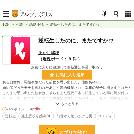
TOP
>
小説
>
恋愛小説
>
逆転生したのに、またですか!?
恋愛
完結
短編
R18
逆転生したのに、またですか!?
あかし瑞穂
（近況ボード：
9 件
）
お気に入りに追加して更新通知を受け取ろう
お気に入り追加
ある日突然、悪役令嬢だった前世を思い出した、佐藤あやり。
婚約者だった王子を奪われたあげく婚約破棄され、宰相の息子に捕まえられたと
ころまで思い出した彼女は、彼らもまた現代日本に転生している事に気が付い
た。そして、前世と同じような場面に遭遇したあやりは、「私もう関係ないか
ら！ 勝手に好きにして！」とばかりに逃げたのだが、そうは問屋が卸さなかっ
たようで……？
24h.ポイント
14pt
83
せっかく逆転生したのだから、また悪役令嬢は嫌だと思うあやりと、そうはさせ
逆転生
過去悪役令嬢今OL
前世から追いかける男
コメディ
ないとばかりに彼女を狙う男の、逆転生コメディストーリー。
＊ムーンライトノベルズ様でも公開しています。
アプリで読む