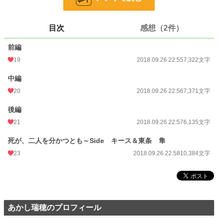
小説
30,168 位 / 228,650 件
恋愛
12,910 位 / 66,333 件
目次
感想（2件）
お気に入り
432
前編
24h.ポイント
14 pt
19
2018.09.26 22:55
7,322文字
文字数
31,212
中編
20
2018.09.26 22:56
7,371文字
更新日時
2018.09.26 22:58
初回公開日時
後編
2018.09.26 22:55
21
2018.09.26 22:57
6,135文字
初回完結日時
2018.09.26 22:55
死が、二人を分かつとも～Side キース＆東条 隼
週間ポイント
28 pt (56,925 位)
23
2018.09.26 22:58
10,384文字
月間ポイント
133 pt (59,781 位)
年間ポイント
2,407 pt (62,757 位)
累計ポイント
223,129 pt (18,627 位)
あかし瑞穂のプロフィール