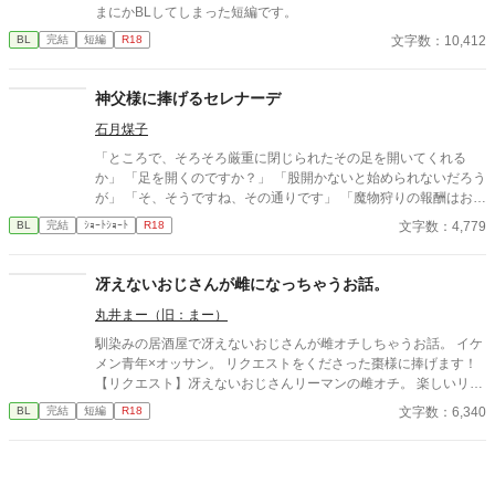
―。
まにかBLしてしまった短編です。
文字数：10,412
BL
完結
短編
R18
神父様に捧げるセレナーデ
石月煤子
「ところで、そろそろ厳重に閉じられたその足を開いてくれる
か」 「足を開くのですか？」 「股開かないと始められないだろう
が」 「そ、そうですね、その通りです」 「魔物狩りの報酬はお前
自身、そうだろう？」 「…………」 ■俺様最強旅人×健気美人♂神
文字数：4,779
BL
完結
ｼｮｰﾄｼｮｰﾄ
R18
父■
冴えないおじさんが雌になっちゃうお話。
丸井まー（旧：まー）
馴染みの居酒屋で冴えないおじさんが雌オチしちゃうお話。 イケ
メン青年×オッサン。 リクエストをくださった棗様に捧げます！
【リクエスト】冴えないおじさんリーマンの雌オチ。 楽しいリク
エストをありがとうございました！ ※ムーンライトノベルズさん
文字数：6,340
BL
完結
短編
R18
でも公開しております。