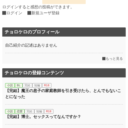
年間ポイント
6,464 pt (40,314 位)
ログインすると感想の投稿ができます。
ログイン
新規ユーザ登録
累計ポイント
14,427 pt (82,680 位)
チョロケロのプロフィール
自己紹介の記述はありません
もっと見る
チョロケロの登録コンテンツ
小説
BL
完結
短編
R18
【完結】魔王の息子の家庭教師を引き受けたら、とんでもないこ
とになった
小説
恋愛
完結
短編
R18
【完結】博士。セックスってなんですか？