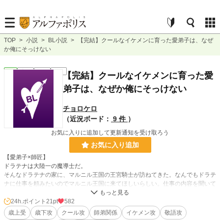
TOP
>
小説
>
BL小説
>
【完結】クールなイケメンに育った愛弟子は、なぜ
か俺にそっけない
BL
完結
短編
R18
【完結】クールなイケメンに育った愛
弟子は、なぜか俺にそっけない
チョロケロ
（近況ボード：
9 件
）
お気に入りに追加して更新通知を受け取ろう
お気に入り追加
【愛弟子×師匠】
ドラテナは大陸一の魔導士だ。
そんなドラテナの家に、マルニル王国の王宮騎士が訪ねてきた。なんでもドラテ
ナに仕事を頼みたいのでマルニル王国に来てほしいらしい。仕事の内容を聞いて
いたら、懐かしい名前が出てきた。その名はセラピドだ。
セラピドはかつてドラテナの弟子だった。久しぶりにセラピドに会いたいと思っ
24h.ポイント
21pt
582
たドラテナは仕事を受けることにした。嬉々としてマルニル王国に向かったドラ
歳上受
歳下攻
クール攻
師弟関係
イケメン攻
敬語攻
テナ。だが、再会したセラピドは素っ気ない。