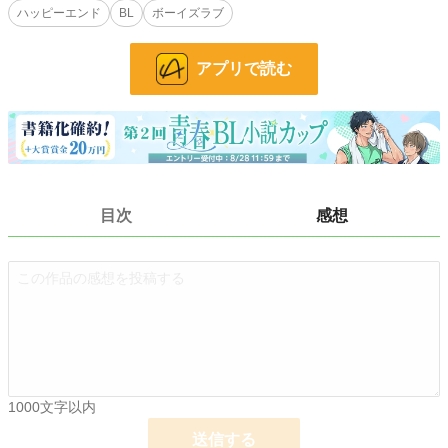
ハッピーエンド
BL
ボーイズラブ
そんなのどうでも良い。とにかく再会出来たのが嬉しかったドラテナは、セラピ
ドを飲みに誘うのだった。
※ムーンライトノベルズ様でも投稿しています。
アプリで読む
宜しくお願いします。
小説
25,210 位 / 228,785 件
BL
6,346 位 / 31,415 件
お気に入り
50
目次
感想
24h.ポイント
21 pt
文字数
13,524
更新日時
2025.08.01 19:08
初回公開日時
2025.07.28 18:58
初回完結日時
2025.08.01 19:08
週間ポイント
49 pt (46,319 位)
1000文字以内
月間ポイント
182 pt (53,484 位)
送信する