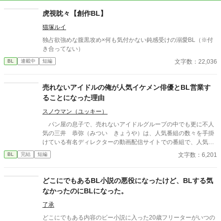
虎視眈々【創作BL】
猫塚ルイ
独占欲強めな腹黒攻め×何も気付かない鈍感受けの溺愛BL（※付
き合ってない）
文字数：22,036
BL
連載中
短編
売れないアイドルの俺が人気イケメン俳優とBL営業す
ることになった理由
スノウマン（ユッキー）
パン屋の息子で、売れないアイドルグループの中でも更に不人
気の三井 恭弥（みつい きょうや）は、人気番組の数々を手掛
けている有名ディレクターの動画配信サイトでの番組で、人気絶
頂の爽やかイケメン俳優、鷹野 龍慈（たかの りゅうじ）と手
文字数：6,201
BL
完結
短編
作りパン対決をする事に。 パン屋の息子なのに惨敗した恭弥は
自分の所為で実家のパン屋まで評判が落ちるのではと気づき、泣
きながら実家のパン屋は美味しいと訴える。番組での自分の役割
どこにでもあるBL小説の悪役になったけど、BLする気
を放棄した態度を鷹野にきつく叱られるが、その後立て直し締め
なかったのにBLになった。
の映像を撮り切る。 その一件で鷹野に気に入られた恭弥。鷹野
の作戦で実家のパン屋を助けられたことで、何故か世間で【DV彼
了承
氏と、彼氏と別れられないアイドル】としてバズることになり―
どこにでもある内容のビー小説に入った20歳フリーターがいつの