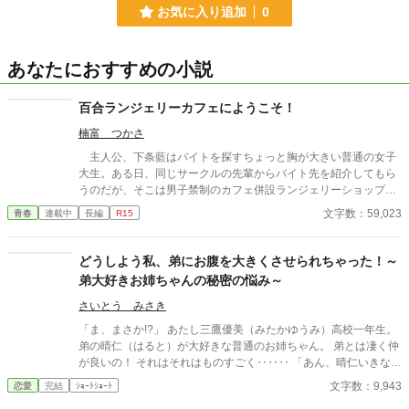
お気に入り追加
0
あなたにおすすめの小説
百合ランジェリーカフェにようこそ！
楠富 つかさ
主人公、下条藍はバイトを探すちょっと胸が大きい普通の女子
大生。ある日、同じサークルの先輩からバイト先を紹介してもら
うのだが、そこは男子禁制のカフェ併設ランジェリーショップ
で！？ ちょっとハレンチなお仕事カフェライフ、始まりま
文字数：59,023
青春
連載中
長編
R15
す！！ ※この物語はフィクションであり実在の人物・団体・法律
とは一切関係ありません。 表紙画像はAIイラストです。下着が生
成できないのでビキニで代用しています。
どうしよう私、弟にお腹を大きくさせられちゃった！～
弟大好きお姉ちゃんの秘密の悩み～
さいとう みさき
「ま、まさか!?」 あたし三鷹優美（みたかゆうみ）高校一年生。
弟の晴仁（はると）が大好きな普通のお姉ちゃん。 弟とは凄く仲
が良いの！ それはそれはものすごく‥‥‥ 「あん、晴仁いきなり
そんなのお口に入らないよぉ～♡」 そんな関係のあたしたち。 で
文字数：9,943
恋愛
完結
ｼｮｰﾄｼｮｰﾄ
もある日トイレであたしはアレが来そうなのになかなか来ないの