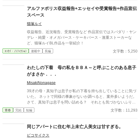
も気にもせずスカートのファスナーを上げると‥‥‥ 「うそっ！
お腹が出て来てる!?」 お姉ちゃんの秘密の悩みです。
アルファポリス収益報告+エッセイや受賞報告+作品宣伝
スペース
猫塚ルイ
収益報告、近況報告、受賞報告など 作品宣伝ではスパダリ・ヤン
デレ・純愛・オメガバース・ケーキバース・激重ストーカーな
ど、猫塚ルイBL作品を一挙紹介！
文字数：5,250
ｴｯｾｲ・ﾉﾝﾌｨｸｼｮﾝ
連載中
長編
わたしの下着 母の私をＢＢＡ～と呼ぶことのある息子
がまさか．．．
MisakiNonagase
39才の母・真知子は息子が私の下着を持ち出していることに気づ
いた。 ネットで同様の事象がないか調べると、案外多いようだ。
さて、真知子は息子を問い詰める？ それとも気づかないふりを
続けてあげるか？ そのほかに外伝も綴りました。
文字数：11,293
青春
完結
短編
同じアパートに住む年上未亡人美女は甘すぎる。
ピコサイクス