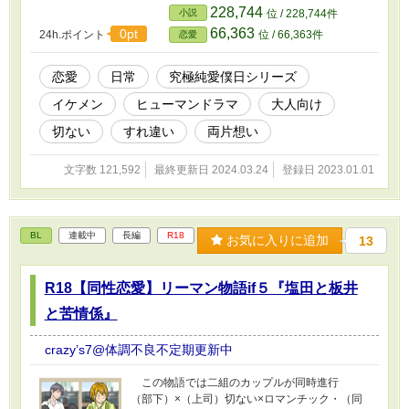
こしい三角関係となってしまったが、ある理由
228,744
小説
位 / 228,744件
から初カノとヨリを戻すことは出来ない。 そ
66,363
0pt
24h.ポイント
位 / 66,363件
恋愛
んな折、高校時代に期間限定でつき合っていた
年上の元カノと再会するのだった。 友人にな
ろうと言って近づいてきた彼女の本当の目的と
恋愛
日常
究極純愛僕日シリーズ
は？ 『もう、その手は掴めない』の続編で
イケメン
ヒューマンドラマ
大人向け
す。
切ない
すれ違い
両片想い
文字数 121,592
最終更新日 2024.03.24
登録日 2023.01.01
BL
連載中
長編
R18
お気に入りに追加
13
R18【同性恋愛】リーマン物語if５『塩田と板井
と苦情係』
crazy’s7@体調不良不定期更新中
この物語では二組のカップルが同時進行
（部下）×（上司）切ない×ロマンチック・（同