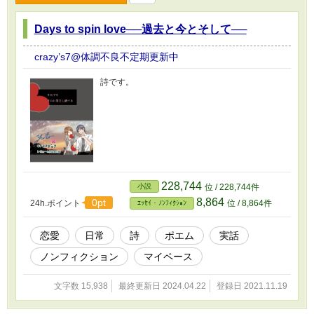
Days to spin love──過去と今とそして──
crazy’s7@体調不良不定期更新中
詩です。
228,744
小説
位 / 228,744件
8,864
0pt
24h.ポイント
位 / 8,864件
ｴｯｾｲ・ﾉﾝﾌｨｸｼｮﾝ
恋愛
日常
詩
ポエム
実話
ノンフィクション
マイペース
文字数 15,938
最終更新日 2024.04.22
登録日 2021.11.19