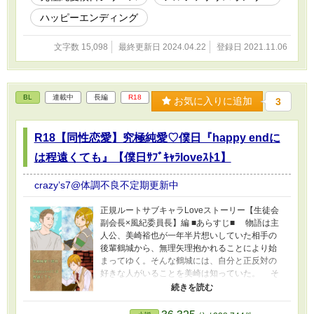
婚し久隆たちと生活を共にする道を選んだ。久
ハッピーエンディング
隆は真咲と共にやってきた咲夜と惹かれ合う。
まだ三つの二人にはそれが恋になるとは考え
文字数 15,098
最終更新日 2024.04.22
登録日 2021.11.06
もしなかったが、とても仲が良くいつでも一緒
の二人は何時しか互いに恋をしていることに気
付き始めるのだった。
BL
連載中
長編
R18
お気に入りに追加
3
R18【同性恋愛】究極純愛♡僕日『happy endに
は程遠くても』【僕日ｻﾌﾞｷｬﾗloveｽﾄ1】
crazy’s7@体調不良不定期更新中
正規ルートサブキャラLoveストーリー【生徒会
副会長×風紀委員長】編 ■あらすじ■ 物語は主
人公、美崎裕也が一年半片想いしていた相手の
後輩鶴城から、無理矢理抱かれることにより始
まってゆく。そんな鶴城には、自分と正反対の
好きな人がいることを美崎は知っていた。 そ
れゆえに美崎は、どうしても彼の想いを信じる
ことが出来ない。 誠実で正義感に溢れた鶴城
が好きだった美崎は、理解し難い彼の行動に混