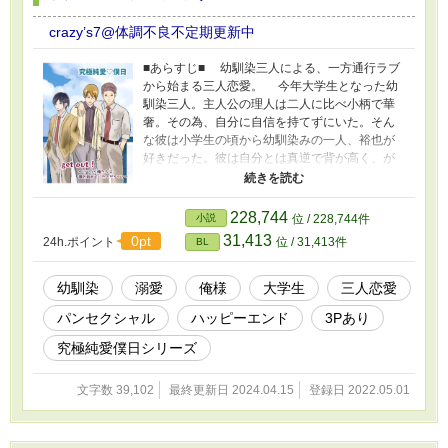
crazy’s7@体調不良不定期更新中
■あらすじ■ 幼馴染三人による、一方通行ラブ
から始まる三人恋愛。 今年大学生となった幼
馴染三人。主人公の理人は二人に比べ小柄で華
奢。その為、自分に自信を持てずにいた。そん
な彼は小学生の頃から幼馴染みの一人、裕也が
好きだった。彼は自分とは真逆で背が高く、が
っちりした体形の男。憧れそのものだったの
だ。 だが、裕也が好きな相手はもう一人の幼
馴染である優紀だと知る。優紀は裕也とは異な
228,744
小説
位 / 228,744件
り、中性的な美人。 どう考えても勝ち目のな
31,413
0pt
24h.ポイント
位 / 31,413件
BL
い恋だったが、優紀に恋人が出来れば自分にも
チャンスがあるかもしれないと思った理人は彼
に、「好きな人はいないのか？」と問う。 す
幼馴染
溺愛
俺様
大学生
三人恋愛
ると彼から返ってきた答えは……。 主人公：門
パンセクシャル
ハッピーエンド
3Pあり
倉《かどくら》 理人《りひと》：小柄でクー
ル。俺様（？） 幼馴染：姫川《ひめかわ》 優
究極純愛僕日シリーズ
紀《ゆうき》：容姿端麗で、モテるが自分に自
信がない。 幼馴染：鶴城《つるぎ》 裕也《ひ
文字数 39,102
最終更新日 2024.04.15
登録日 2022.05.01
ろや》：見た目は体育会系。繊細で優しい性
格。 舞台自体は僕日、株原シリーズと同じ世界
の未来。 主人公溺愛。３ｐあり。 究極純愛♡僕
日シリーズ サブキャララブストーリー６