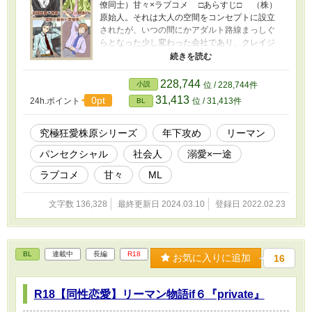
僚同士）甘々×ラブコメ □あらすじ□ （株）
原始人。それは大人の空間をコンセプトに設立
されたが、いつの間にかアダルト路線まっしぐ
らとなった少し変わった会社であり、クレイジ
ーな美男美女がわんさかいると有名な会社でも
あった。 そこに設立された悪質クレイマー専
門の『苦情係』は、たった四人で設立された部
228,744
小説
位 / 228,744件
署。上司だろうが客だろうが忖度なしの名物社
31,413
0pt
24h.ポイント
位 / 31,413件
BL
員塩田。その同僚の電車《でんま》、板井。そ
して彼らの上司、唯野課長。 唯野は人当たり
が良く、誰にでも好かれるような人柄であるに
究極狂愛株原シリーズ
年下攻め
リーマン
も関わらず、営業部時代から社長よりパワハラ
パンセクシャル
社会人
溺愛×一途
を受けていたことを人づてに聞いたしまった塩
田と板井。特に板井は、そんな唯野をいつも心
ラブコメ
甘々
ML
配し気遣っていた。 ある日いつものように仕
事帰りに呑みに行った先で塩田は、唯野が先日
文字数 136,328
最終更新日 2024.03.10
登録日 2022.02.23
から家族と別居していることを知る。翌日、唯
野から 「心配するから、板井には言わないでほ
しい」 と言われる。 数日後の休憩時、塩田は
いつものように板井と共に休憩を取っていた。
BL
連載中
長編
R18
いつの間にかプライベートな話もするようにな
お気に入りに追加
16
った彼ら。塩田は成り行きから、 『板井は課長
のこと好きなのか？』 と彼に問いかけた。そん
R18【同性恋愛】リーマン物語if６『private』
な塩田に板井は……？ 【R18】究極狂愛♡株
原・全米が悶絶?!リーマン物語 『俺のものにな