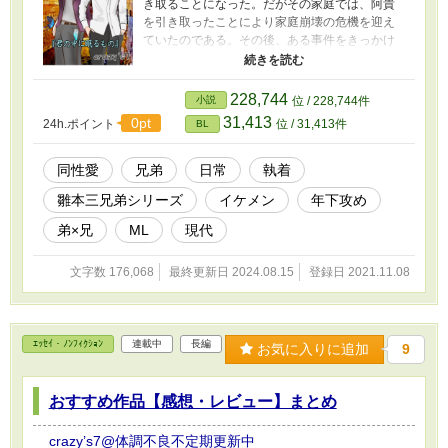
き取ることになった。だがその家庭では、阿貴
を引き取ったことにより家庭崩壊の危機を迎え
ていたのである。その後、ある事件をきっかけ
にして長子である和宏が阿貴と共に家を出た。
何も知らされないまま、兄が出て行ったこと
を知った末っ子の優人。母から兄がどんな想い
228,744
小説
位 / 228,744件
を抱え、家を出たのか真実を聞かされる。しか
31,413
0pt
24h.ポイント
位 / 31,413件
BL
し兄に会うことはできないまま、三年の月日が
経った。 そんな時、ある人物から優人は連絡
を受ける。 一方、義理の弟を守るために自分
同性愛
兄弟
日常
執着
の大切なモノを犠牲にした和宏。 しかし真に
雛本三兄弟シリーズ
イケメン
年下攻め
守りたいものは、別にあったのである。 支
配、陰謀、策略、利用。 彼が守りたかったも
弟×兄
ML
現代
の。失ったもの、失えないものとは───？ 雛
本三兄弟シリーズ
文字数 176,068
最終更新日 2024.08.15
登録日 2021.11.08
ｴｯｾｲ・ﾉﾝﾌｨｸｼｮﾝ
連載中
長編
お気に入りに追加
9
おすすめ作品【感想・レビュー】まとめ
crazy’s7@体調不良不定期更新中