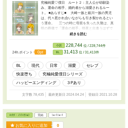
究極純愛♡僕日 ルート２：主人公が幼馴染
み、運命の相手、婚約者から溺愛されるルー
ト。 ■あらすじ■ 大崎一族と姫川一族の男児
は、代々惹かれ合いながらも引き裂かれるとい
う運命。 三つの時に母親を失った久隆は、真
咲の葬儀で「運命の相手」咲夜と出逢うはずで
あった。しかし初恋を知らないまま成長。幼馴
染みの聖は幼いころから久隆が好き。彼が初等
部低学年の時イジメに遭ったことから、守りた
228,744
小説
位 / 228,744件
いという気持ちが勝りさらに想いを深めてい
31,413
0pt
24h.ポイント
位 / 31,413件
BL
き、好かれたくてたくさんの習い事などをし、
なかなか会えない毎日。 想いを遂げたくて久
隆に告白するも玉砕。ひとり音楽室で項垂れて
BL
現代
日常
溺愛
セレブ
いると久隆がたまたまピアノを弾いているとこ
快楽堕ち
究極純愛僕日シリーズ
ろへやってくる。ピアノ好きの彼は、聖の習い
事は全て自分のためだと気付き、健気な想いに
ハッピーエンディング
３Pあり
ほだされた。恋人になれたことに満足をすれば
よいものの、不安で堪らない聖はその日のうち
文字数 78,435
最終更新日 2024.04.24
登録日 2021.10.28
に久隆に性交を迫り初めてを奪う。まだ性感帯
が子供の久隆は自分が感じないことに悩みを抱
え始めた。 そんなある日、父が再婚する連れ
てきた相手の子供は「運命の恋人」になるはず
ｴｯｾｲ・ﾉﾝﾌｨｸｼｮﾝ
完結
ｼｮｰﾄｼｮｰﾄ
の咲夜だった。彼に触れた瞬間、自分の中で何
かが変わり始め……
お気に入りに追加
0