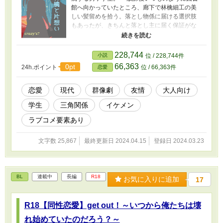
館へ向かっていたところ、廊下で林檎細工の美
しい髪留めを拾う。落とし物係に届ける選択肢
もあったが、きちんと落とし主に届く保証がな
く信用をしていなかった紅は自分で落とし主を
探そうとする。落とし主を無事に見つけること
はできたが、なんとその落とし主は親友の好き
228,744
小説
位 / 228,744件
な相手で……。 ＊鈍足更新 ＊４視点で進行予定
66,363
0pt
24h.ポイント
位 / 66,363件
恋愛
＊名前の読み、主な登場人物 【青城 紅（あおき
こう）】 【有馬 拓（ありま たく）】 【柊木 蜜
花（ひいらぎ みつか）】 【荻那 馨（おぎな か
恋愛
現代
群像劇
友情
大人向け
おる）】
学生
三角関係
イケメン
ラブコメ要素あり
文字数 25,867
最終更新日 2024.04.15
登録日 2024.03.23
BL
連載中
長編
R18
お気に入りに追加
17
R18【同性恋愛】get out！～いつから俺たちは壊
れ始めていたのだろう？～