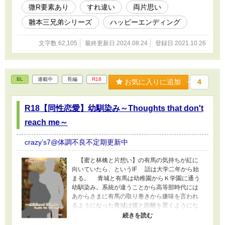
微R要素あり
すれ違い
両片思い
雛本三兄弟シリーズ
ハッピーエンディング
文字数 62,105
最終更新日 2024.08.24
登録日 2021.10.26
BL
連載中
長編
R18
お気に入りに追加
4
R18【同性恋愛】幼馴染み～Thoughts that don't
reach me～
crazy’s7@体調不良不定期更新中
【蜜と林檎と片想い】の有馬の気持ちが紅に
向いていたら、というIF 話は大学二年から始
まる。 青城と有馬は幼稚園からＫ学園に通う
幼馴染み。系統が違うことから高等部時代には
あからさまに有馬の取り巻きから嫌味を言われ
るようになった青城は彼と距離を置くようにな
る。有馬はそのことに気づきながらも、大学に
入るまで何も言わずにいた。 だが、大学に入