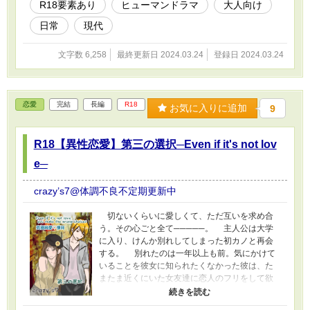
R18要素あり
ヒューマンドラマ
大人向け
日常
現代
文字数 6,258
最終更新日 2024.03.24
登録日 2024.03.24
恋愛
完結
長編
R18
お気に入りに追加
9
R18【異性恋愛】第三の選択─Even if it's not lov
e─
crazy’s7@体調不良不定期更新中
切ないくらいに愛しくて、ただ互いを求め合
う。その心ごと全て─────。 主人公は大学
に入り、けんか別れしてしまった初カノと再会
する。 別れたのは一年以上も前。気にかけて
いることを彼女に知られたくなかった彼は、た
またま近くにいた女友達に恋人のフリをして欲
しいと頼んだ。 しかし初カノは自分のことを
今でも好きでいてくれていたのである。 やや