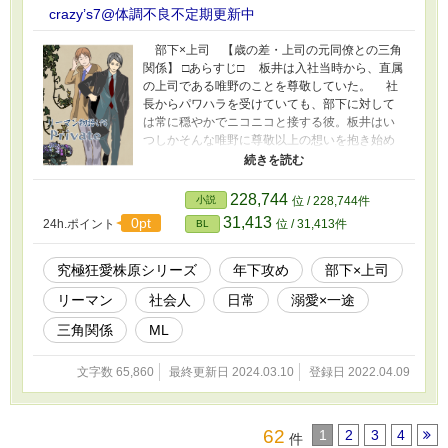
ってよ』 リーマン物語IF５＊全体的に甘々な
crazy’s7@体調不良不定期更新中
日常モノ。 ＊＊ この物語は、メインルート、
サブルート１，２にいかなかった場合に派生す
部下×上司 【歳の差・上司の元同僚との三角
るルート。 IFルート１は塩田（部下）×副社長 IF
関係】 □あらすじ□ 板井は入社当時から、直属
ルート２は課長×塩田（部下） IFルート４は電車
の上司である唯野のことを尊敬していた。 社
（同僚）×塩田 IFルート６は副社長×塩田（部
長からパワハラを受けていても、部下に対して
下）
は常に穏やかでニコニコと接する彼。板井はい
つしかそんな唯野に尊敬以上の想いを抱き始め
ていたが、彼は既婚者。諦めきれないまま一年
が過ぎた。 しかしある日、彼が離婚をしたこ
とを総括である黒岩から知る。 チャンスとば
228,744
小説
位 / 228,744件
かりに唯野に想いを告げる板井だったが……?!
31,413
0pt
24h.ポイント
位 / 31,413件
BL
R18【同性恋愛】究極狂愛♡株原・リーマン
物語if６
究極狂愛株原シリーズ
年下攻め
部下×上司
リーマン
社会人
日常
溺愛×一途
三角関係
ML
文字数 65,860
最終更新日 2024.03.10
登録日 2022.04.09
62
1
2
3
4
件