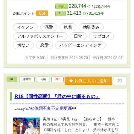
ると青城は有馬から『なあ。大学では、も
228,744
小説
位 / 228,744件
う……そういうの止めね？』と言われてしま
31,413
0pt
24h.ポイント
位 / 31,413件
BL
う。しぶしぶ合意したものの、青城は以前のこ
とを気にしていて──。
イケメン
溺愛
執着
幼馴染み
アルファポリスオンリー
日常
ラブコメ
切ない
恋愛
ハッピーエンディング
文字数 9,551
最終更新日 2024.08.20
登録日 2024.05.07
BL
連載中
長編
R18
お気に入りに追加
21
R18【同性恋愛】『君の中に眠るもの』
crazy’s7@体調不良不定期更新中
実弟（左）×実兄（右） 【あらすじ】 雛本一
族の異端児である雛本阿貴。 雛本一族本家に
て問題を起こしたことにより、父の妹が彼を引