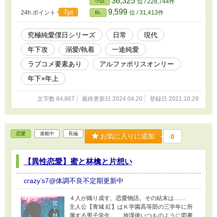
36,325
小説
位 / 228,744件
乱するのだった。 一方、バレンタインのある
9,599
7pt
24h.ポイント
位 / 31,413件
BL
出来事から美崎に夢中になってしまった鶴城。
一学年年上の美崎とは自分が1年の時から互い
の家を行き来する仲。 美崎が自分に気がある
究極純愛僕日シリーズ
日常
現代
ことはわかっているのに、一向に恋人へと進展
年下攻
溺愛/執着
一途純愛
しない。 鶴城は焦り始めていた。美崎の高校
卒業まで後半年しかない。 名実共に恋人にな
ラブコメ要素あり
アルファポリスオンリー
りたい鶴城は、必死になるしかなかったのであ
る。
年下×年上
文字数 84,867
最終更新日 2024.04.20
登録日 2021.10.29
恋愛
連載中
長編
お気に入りに追加
0
【異性恋愛】蜜と林檎と片想い
crazy’s7@体調不良不定期更新中
４人が織り成す、恋愛物語。その結末は……
主人公【青城 紅】はＫ学園高等部の三学年に所
属する男子学生。 放課後いつものように図書