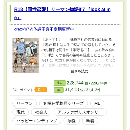
R18【同性恋愛】リーマン物語if７『look at m
e』
crazy’s7@体調不良不定期更新中
【あらすじ】 株原本社の営業部に勤める
【黒岩 櫂】は人生で初めての恋をしていた。そ
のお相手は同僚の【唯野 修二】。ある飲み会の
日、我知らず会長の策略を阻止したことをきっ
かけに、唯野と仲が良くなっていく。 とは言
え、黒岩は以前は『誘われたら誰とでも寝る』
ような倫理道徳観の崩壊した男だった。もちろ
ん唯野の周知も事実。 一方唯野はある噂を聞
いてから黒岩のことが気になり始め……。 ＊通
228,744
小説
位 / 228,744件
常ルートの場合、唯野は入社一年目にてある人
31,413
0pt
24h.ポイント
位 / 31,413件
BL
物に嵌められ婚姻を決意するがそれを回避した
場合のifルート。
リーマン
究極狂愛株原シリーズ
ML
現代
社会人
アルファポリスオンリー
ハッピーエンディング
溺愛
執着