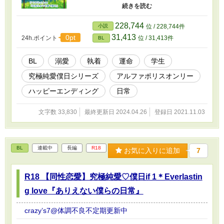
は金目当てであり、誰がみてもカッコいい幼馴
染みの聖に近づく策略だったと知る。そのこと
で自信を失ってしまった久隆は塞いでしまうこ
228,744
小説
位 / 228,744件
とになるのだが。 真実を知ったその日、傷つ
31,413
0pt
24h.ポイント
位 / 31,413件
BL
いて泣いている久隆を慰めてくれたのは咲夜だ
った。咲夜のほうは入学式で見かけたときから
久隆が好きだったが、久隆は慰めてくれたこと
BL
溺愛
執着
運命
学生
がきっかけで彼に好意を抱き始める。どうして
究極純愛僕日シリーズ
アルファポリスオンリー
も教室で声のかけられなかった久隆は咲夜がＡ
Ｇというオンラインゲームをやっていることを
ハッピーエンディング
日常
知る。自然を装って彼に近づき仲良くなってゆ
く二人。 果たして二人の運命は━━━━？
文字数 33,830
最終更新日 2024.04.26
登録日 2021.11.03
BL
連載中
長編
R18
お気に入りに追加
7
R18 【同性恋愛】究極純愛♡僕日if 1＊Everlastin
g love『ありえない僕らの日常』
crazy’s7@体調不良不定期更新中