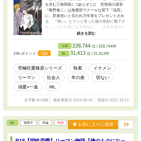
を含む三角関係） □あらすじ□ 苦情係の課長
『唯野修二』は無愛想でクールな部下『塩田』
に、昇進祝いと言われ万年筆をプレゼントされ
る。 『祝い』とフッと笑った彼の笑顔に魅了さ
れ、いつしか気になる存在に。 ある日呑みに
誘った先で既婚者であること告げず、酒に酔っ
た勢いで付き合おうといってしまう。 めでた
く付き合えたものの、嘘をついたまま。 本当
228,744
小説
位 / 228,744件
のことを言えず、泥沼へ。 妻に離婚を切り出
31,413
0pt
24h.ポイント
位 / 31,413件
BL
すも、子供が成人するまでは無理だと突っぱね
られてしまう。そんなおり課長の既婚を知った
塩田は、自分が遊ばれているだけだと思い込
究極狂愛株原シリーズ
執着
イケメン
む。そこに入社当時から塩田を気に入っていた
リーマン
社会人
年の差
切ない
皇副社長に声をかけられ、体の関係になってし
まい───?! 泥沼の三角関係が織り成す、大人
溺愛×一途
ML
の恋の行方とは。 【R18】究極狂愛♡株原・
リーマン物語 『俺のものになってよ』 リー
文字数 63,988
最終更新日 2024.09.16
登録日 2021.10.11
マン物語IF２ 二話の四の過去の話から派生
する、課長×塩田編
BL
連載中
長編
R18
お気に入りに追加
19
R18【同性恋愛】リーマン物語『俺のものになっ