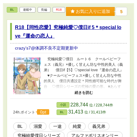
BL
連載中
長編
R18
お気に入りに追加
5
R18【同性恋愛】究極純愛♡僕日if 5＊special lo
ve『運命の恋人』
crazy’s7@体調不良不定期更新中
究極純愛♡僕日 ルート６ クールベビーフ
ェス（義兄）×優しく甘えん坊な中性的美人（義
弟） 僕日if【5】♡special love『運命の恋人』
♥️クールベビーフェス×優しく甘えん坊な中性
的美人 僕日共通設定＊同性婚可能な時代が舞
台 ♡僕日シリーズの究極の愛の形。 ■あらす
じ■ たどり着いた久隆の最後の分岐点。母を喪
った三つの時の葬儀で、父は運命の恋人と再会
する。 大崎一族の男児と姫川一族の男児は
228,744
小説
位 / 228,744件
代々惹かれあいながらも結ばれない運命だと伝
31,413
0pt
24h.ポイント
位 / 31,413件
BL
えられてきた。父もまた引き裂かれたうちの一
人である。その策略を行ったのが運命の恋人”姫
川 真咲”の妻であった。その事実を知った真咲
BL
溺愛
一途
純愛
義兄弟
は、久隆の父の妻の葬儀で真実を告げる。 失
究極純愛僕日シリーズ
アルファポリスオンリー
った時間【とき】を取り戻す為、真咲は妻と離