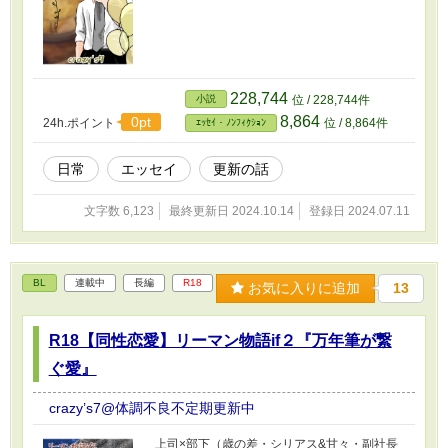
228,744
小説
位 / 228,744件
8,864
0pt
24h.ポイント
位 / 8,864件
ｴｯｾｲ・ﾉﾝﾌｨｸｼｮﾝ
日常
エッセイ
更新の話
文字数 6,123
最終更新日 2024.10.14
登録日 2024.07.11
BL
連載中
長編
R18
お気に入りに追加
13
R18【同性恋愛】リーマン物語if２『万年筆が繋
ぐ愛』
crazy’s7@体調不良不定期更新中
上司×部下（歳の差・シリアス&甘々・副社長