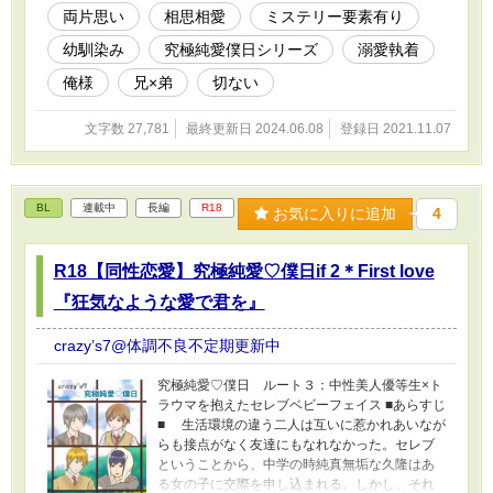
てきた。しかし、大学構内で再会。ふとしたき
両片思い
相思相愛
ミステリー要素有り
っかけから恋人に（ＡＧより） 恋人になったは
幼馴染み
究極純愛僕日シリーズ
溺愛執着
いいが、利久がトラウマを抱えているため恋人
として進展することが出来ないでいた。自分で
俺様
兄×弟
切ない
どうにも出来ず行き詰った海斗は圭一に相談す
ることにしたのだが…。 【瀬戸サイド】（男女
文字数 27,781
最終更新日 2024.06.08
登録日 2021.11.07
関係なく魅了する見目麗しい俺様系男子） 瀬
戸はＡＧというゲーム内で出逢ったあるユーザ
ーを探していた。そのユーザーのアバターが四
年前に失踪してしまった兄の幼い頃にそっくり
BL
連載中
長編
R18
だったからだ。詳しく話を聞こうとしたものの
お気に入りに追加
4
ＡＧ内で問題が勃発。話しを聞くことが出来な
くなってしまう。そんな瀬戸が手に入れたの
R18【同性恋愛】究極純愛♡僕日if 2＊First love
は、相手ユーザーの本名だけだった。僕日本編
では語られない、咲夜の妹の出生の秘密に迫る
『狂気なような愛で君を』
───！ AGのリアル側の話。
crazy’s7@体調不良不定期更新中
究極純愛♡僕日 ルート３：中性美人優等生×ト
ラウマを抱えたセレブベビーフェイス ■あらすじ
■ 生活環境の違う二人は互いに惹かれあいなが
らも接点がなく友達にもなれなかった。セレブ
ということから、中学の時純真無垢な久隆はあ
る女の子に交際を申し込まれる。しかし、それ