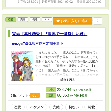
文字数 288,001
最終更新日 2024.09.02
登録日 2021.10.01
係。苦情係、課長の抱えるもの。塩田たちが真
実を知った時、運命の歯車は動き始める。 特
殊設定：ジェンダー差別のない同性婚可能な時
代。 この物語はフィクションです。 人名や
恋愛
完結
長編
R18
お気に入りに追加
2
建物、会社名等実在のものとは関係ありませ
ん。 【補足説明】 話が進むと組み合わせは可
愛い系・タチ（電車）×クール塩対応・タチネコ
完結【異性恋愛】『世界で一番愛しい君』
（塩田）×キラキラ俺様系副社長・ネコ（皇）と
いう三人恋愛になります。 ＊最大９視点なので
crazy’s7@体調不良不定期更新中
多視点の苦手な方にはお奨めできません。
まとめました。 主人公には、何年経っても
忘れられない相手が居る。 前に進みたくても
失敗する元カノと、それを見守る一途な元彼の
切ない物語。 『世界で一番愛しい君へ』 【あら
すじ】 主人公の『優人』には、別れてからも
ずっと好きな相手が居る。 忘れることが出来
ないのは、その彼女が自分の都合で自分を呼び
出すから。それなのに優人の連絡には応じな
い。 彼女がちゃんと前に進むためには、自分の
228,744
小説
位 / 228,744件
存在は邪魔でしかない。 分っているが、どうに
66,363
0pt
24h.ポイント
位 / 66,363件
恋愛
もできないでいる。 そんな優人に、彼女が逢い
たいと言ってきて───？
恋愛
イケメン
完結
切ない
純愛