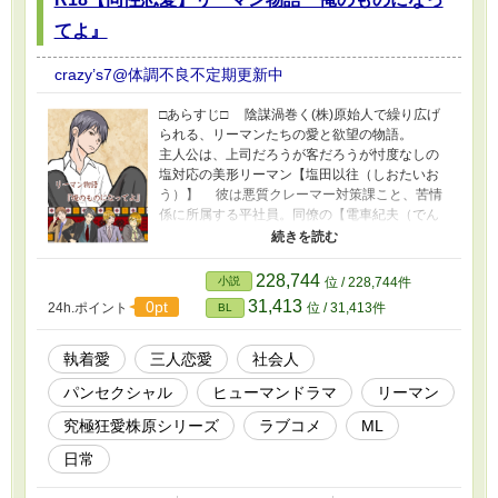
てよ』
crazy’s7@体調不良不定期更新中
□あらすじ□ 陰謀渦巻く(株)原始人で繰り広げ
られる、リーマンたちの愛と欲望の物語。
主人公は、上司だろうが客だろうが忖度なしの
塩対応の美形リーマン【塩田以往（しおたいお
う）】 彼は悪質クレーマー対策課こと、苦情
係に所属する平社員。同僚の【電車紀夫（でん
まのりお）】に好意を持たれていた。 平穏と
は言い難い日常を過ごしていた塩田は、この会
社の名物副社長に目をつけられてしまう。
228,744
小説
位 / 228,744件
その副社長は社員たちから羨望の眼差しを向け
31,413
0pt
24h.ポイント
位 / 31,413件
BL
られる、俺様系美男子【皇 優一】。彼は唯一
自分に媚びない塩田が気に入らず、ある日無理
やり自分のものにしようとする。 皇の『あん
執着愛
三人恋愛
社会人
あん言わせてやる』という言葉にも、『やれる
パンセクシャル
ヒューマンドラマ
リーマン
もんなら、やってみろ』という強気な姿勢の塩
田。 彼をねじ伏せたい皇は彼に想いを寄せる
究極狂愛株原シリーズ
ラブコメ
ML
電車を呼び出した。 結果、二人のキューピッ
ト役となってしまった皇だったが、だんだん塩
日常
田に本気になり始めて───⁈ 次第に明かされ
ていくこの会社の裏側と事情。皇と社長の関