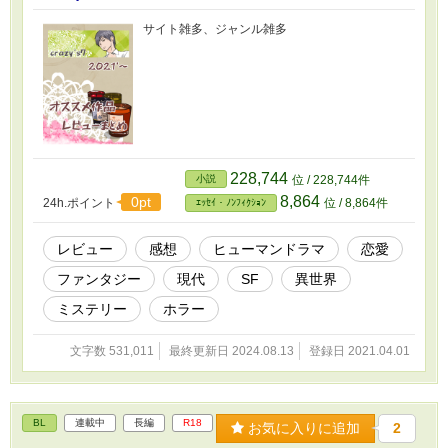
サイト雑多、ジャンル雑多
228,744
小説
位 / 228,744件
8,864
0pt
24h.ポイント
位 / 8,864件
ｴｯｾｲ・ﾉﾝﾌｨｸｼｮﾝ
レビュー
感想
ヒューマンドラマ
恋愛
ファンタジー
現代
SF
異世界
ミステリー
ホラー
文字数 531,011
最終更新日 2024.08.13
登録日 2021.04.01
BL
連載中
長編
R18
お気に入りに追加
2