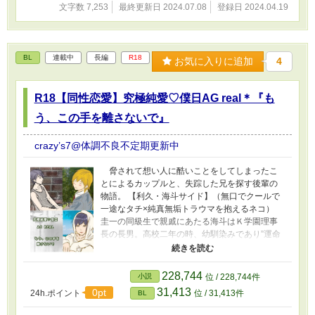
文字数 7,253
最終更新日 2024.07.08
登録日 2024.04.19
BL
連載中
長編
R18
お気に入りに追加
4
R18【同性恋愛】究極純愛♡僕日AG real＊『も
う、この手を離さないで』
crazy’s7@体調不良不定期更新中
脅されて想い人に酷いことをしてしまったこ
とによるカップルと、失踪した兄を探す後輩の
物語。 【利久・海斗サイド】（無口でクールで
一途なタチ×純真無垢トラウマを抱えるネコ）
圭一の同級生で親戚にあたる海斗はＫ学園理事
長の長男。高校二年の時、幼馴染みであり”運命
の恋人”でもある利久に告白をしようとしてい
た。誰が見ても両想いの二人、進展し恋人とと
なるはずだった。しかし海斗は脅され最愛の利
228,744
小説
位 / 228,744件
久に酷いことをしてしまい利久はそのことがト
31,413
0pt
24h.ポイント
位 / 31,413件
BL
ラウマに。海斗もまた、自分が傍にいると利久
に危害が及ぶかもしれないと一年以上避け続け