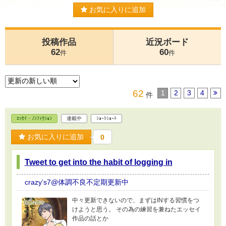
お気に入りに追加
投稿作品
近況ボード
62
60
件
件
62
1
2
3
4
件
ｴｯｾｲ・ﾉﾝﾌｨｸｼｮﾝ
連載中
ｼｮｰﾄｼｮｰﾄ
お気に入りに追加
0
Tweet to get into the habit of logging in
crazy’s7@体調不良不定期更新中
中々更新できないので、まずはINする習慣をつ
けようと思う。 その為の練習を兼ねたエッセイ
作品の話とか