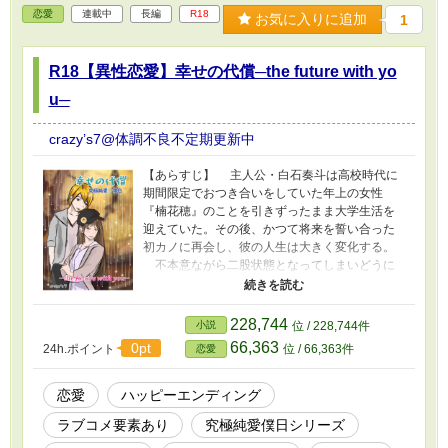
恋愛
連載中
長編
R18
お気に入りに追加
1
R18【異性恋愛】幸せの代償─the future with yo
u─
crazy’s7@体調不良不定期更新中
【あらすじ】 主人公・白石奏斗は高校時代に
期間限定でおつき合いをしていた年上の女性
『楠花穂』のことを引きずったまま大学生活を
迎えていた。その後、かつて将来を誓い合った
初カノに再会し、彼の人生は大きく変化する。
不本意ながら二股状態となってしまいどうに
も行かなくなった状況で花穂に再会した。互い
の本心に気づいた二人は苦難を乗り越え結ばれ
たものの、奏斗の初カノによって引き裂かれて
228,744
小説
位 / 228,744件
しまったのだった。 その後の二人の日々。
66,363
0pt
24h.ポイント
位 / 66,363件
恋愛
１ 【完結】もう、その手は掴めない─even if i
love you─ ２ 【完結】第三の選択─Even if it's
not love─
恋愛
ハッピーエンディング
ラブコメ要素あり
究極純愛僕日シリーズ