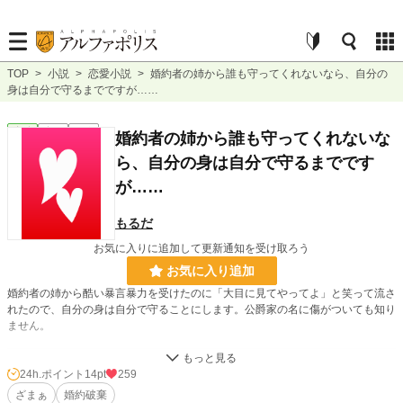
TOP
>
小説
>
恋愛小説
>
婚約者の姉から誰も守ってくれないなら、自分の
身は自分で守るまでですが……
恋愛
完結
短編
婚約者の姉から誰も守ってくれないな
ら、自分の身は自分で守るまでです
が……
もるだ
お気に入りに追加して更新通知を受け取ろう
お気に入り追加
婚約者の姉から酷い暴言暴力を受けたのに「大目に見てやってよ」と笑って流さ
れたので、自分の身は自分で守ることにします。公爵家の名に傷がついても知り
ません。
小説
30,174 位 / 228,589 件
24h.ポイント
14pt
259
ざまぁ
婚約破棄
恋愛
12,852 位 / 66,314 件