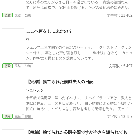
怒りに私の怒りが収まる日々を過ごしている。 貴族の結婚なん
て、所詮は政略で。 家同士を繋げる、ただの契約結婚に過ぎな
い。 なのに…… 何もかも義姉優先。 挙句、式や私の部屋も義姉
文字数：22,482
恋愛
完結
短編
の言いなりで、義姉の望むまま。 挙句の果て、侯爵家なのだか
ら。 そっちは子爵家なのだからと見下される始末。 そんな相手に
信用や信頼が生まれるわけもなく、ただ先行きに不安しかないの
ここへ何をしに来たの？
だけれど……。 更に、バージンロードを義姉に歩かせろだ！？ 流
柊
石にそこはお断りしますけど！？ もう、付き合いきれない。 けれ
ど、婚約白紙を今更出来ない…… なら、新たに契約を結びましょ
フェルマ王立学園での卒業記念パーティ。 「クリストフ・グラン
うか。 義理や人情がないのであれば、こちらは情けをかけませ
ジュ様！」 凛とした声が響き渡り……。 ※小説になろう、カクヨ
ん。 ----------------------- ※こちらの作品はカクヨムでも掲載してお
ム、pixivにも同じものを投稿しています。
ります。
文字数：5,497
恋愛
完結
短編
【完結】捨てられた侯爵夫人の日記
ジュレヌク
十五歳で侯爵家に嫁いだイベリス。 夫ハイドランジアは、愛人と
別邸に住み、三年の月日が経った。 白い結婚による婚姻不履行が
間近に迫る中、イベリスは、高熱を出して記憶を失う。 戻ってき
た夫は、妻に仕える侍女アリッサムから、いない月日の間書き綴
文字数：13,157
恋愛
完結
短編
られた日記を手渡される。 そこには、出会った日から自分を恋し
いと思ってくれていた少女の思いの丈が詰まっていた。 十八歳に
なり、美しく成長した妻を前に、ハイドランジアは、心が揺ら
【短編】捨てられた公爵令嬢ですが今さら謝られても