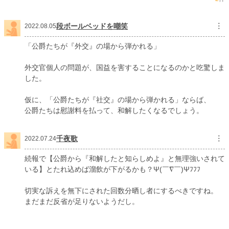
段ボールベッドを嘲笑
︙
2022.08.05
「公爵たちが『外交』の場から弾かれる」
外交官個人の問題が、国益を害することになるのかと吃驚しま
した。
仮に、「公爵たちが『社交』の場から弾かれる」ならば、
公爵たちは慰謝料を払って、和解したくなるでしょう。
千夜歌
︙
2022.07.24
続報で【公爵から『和解したと知らしめよ』と無理強いされて
いる】とたれ込めば溜飲が下がるかも？Ψ(￣∇￣)Ψﾌﾌﾌ
切実な訴えを無下にされた回数分晒し者にするべきですね。
まだまだ反省が足りないようだし。