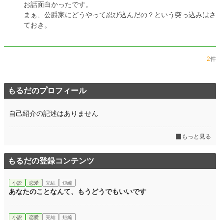
お話面白かったです。
まぁ、公爵家にどうやって忍び込んだの？という突っ込みはさ
ておき。
2
件
もるだのプロフィール
自己紹介の記述はありません
もっと見る
もるだの登録コンテンツ
小説
恋愛
完結
短編
あなたのことなんて、もうどうでもいいです
小説
恋愛
完結
短編