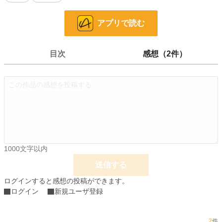
お気に入り
61
アプリで読む
24h.ポイント
14 pt
文字数
1,622
目次
感想（2件）
更新日時
2022.07.24 12:20
初回公開日時
2022.07.24 12:20
初回完結日時
2022.07.24 12:46
週間ポイント
133 pt (30,281 位)
月間ポイント
364 pt (40,344 位)
1000文字以内
年間ポイント
6,549 pt (40,050 位)
送信する
累計ポイント
129,303 pt (26,117 位)
ログインすると感想の投稿ができます。
ログイン
新規ユーザ登録
2
件