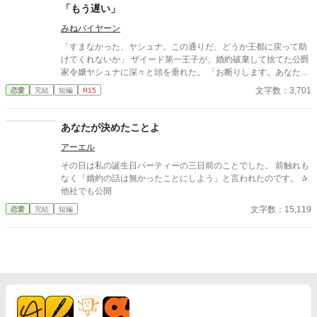
ぐ。 自分への恋心を忘れてしまったとしても、これ程までに思っ
「もう遅い」
てくれていたのなら、また、愛を育めるのではないのか？ 様々な
人間の思いが交錯し、物語は、思わぬ方向へと進んでいく。
みねバイヤーン
「すまなかった、ヤシュナ。この通りだ、どうか王都に戻って助
けてくれないか」 ザイード第一王子が、婚約破棄して捨てた公爵
家令嬢ヤシュナに深々と頭を垂れた。 「お断りします。あなた方
が私に対して行った数々の仕打ち、決して許すことはありませ
文字数：3,701
恋愛
完結
短編
R15
ん。今さら謝ったところで、もう遅い。ばーーーーーか」 王家と
四大公爵の子女は、王国を守る御神体を毎日清める義務がある。
ところが聖女ベルが現れたときから、朝の清めはヤシュナと弟の
あなたが決めたことよ
カルルクのみが行なっている。務めを果たさず、自分を使い潰す
アーエル
気の王家にヤシュナは切れた。王家に対するざまぁの準備は着々
と進んでいる。
その日は私の誕生日パーティーの三日前のことでした。 前触れも
なく「婚約の話は無かったことにしよう」と言われたのです。 ‪✰
他社でも公開
文字数：15,119
恋愛
完結
短編