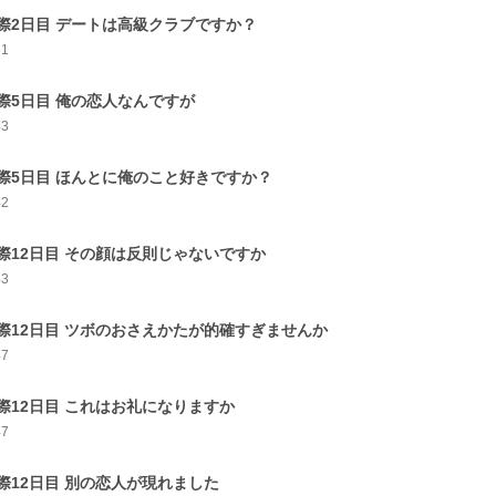
際2日目 デートは高級クラブですか？
61
際5日目 俺の恋人なんですが
43
際5日目 ほんとに俺のこと好きですか？
42
際12日目 その顔は反則じゃないですか
43
際12日目 ツボのおさえかたが的確すぎませんか
47
際12日目 これはお礼になりますか
47
際12日目 別の恋人が現れました