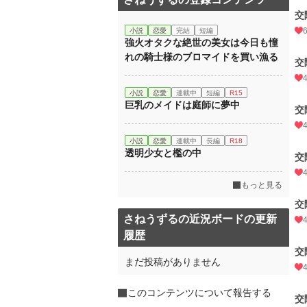
交
小説
恋愛
完結
短編
強火オタクな絶世の美女は今日も憧
れの騎士様のブロマイドを買い漁る
交
小説
恋愛
連載中
短編
R15
巨乳のメイドは庭師に夢中
交
小説
恋愛
連載中
長編
R18
透明少女と檻の中
交
もっと見る
交
さねうずるの近況ボードの更新
履歴
交
まだ投稿がありません
このコンテンツについて報告する
交