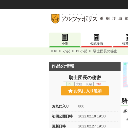
小説
公式漫画
投
TOP
>
小説
>
BL小説
>
騎士団長の秘密
作品の情報
騎士団長の秘密
BL
完結
長編
R18
お気に入り追加
騎
お気に入り
806
さ
初回公開日時
2022.02.10 19:00
「
更新日時
2022.02.27 19:00