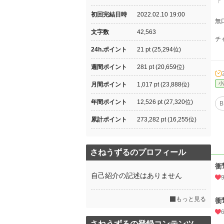
「「
初回完結日時
2022.02.10 19:00
無
文字数
42,563
チ
24h.ポイント
21 pt (25,294位)
週間ポイント
281 pt (20,659位)
小
月間ポイント
1,017 pt (23,888位)
年間ポイント
12,526 pt (27,320位)
B
累計ポイント
273,282 pt (16,255位)
さねうずるのプロフィール
衝
自己紹介の記述はありません
もっと見る
衝
さねうずるの登録コンテンツ