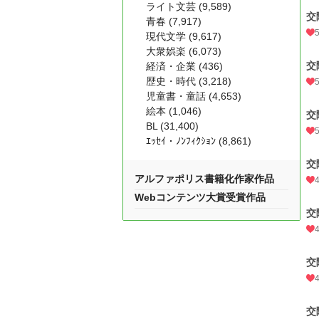
ライト文芸 (9,589)
交
青春 (7,917)
現代文学 (9,617)
大衆娯楽 (6,073)
交
経済・企業 (436)
歴史・時代 (3,218)
児童書・童話 (4,653)
絵本 (1,046)
交
BL (31,400)
ｴｯｾｲ・ﾉﾝﾌｨｸｼｮﾝ (8,861)
交
アルファポリス書籍化作家作品
Webコンテンツ大賞受賞作品
交
交
交