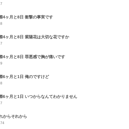
57
際4ヶ月と8日 衝撃の事実です
48
際4ヶ月と8日 紫陽花は大切な花ですか
57
際4ヶ月と8日 罪悪感で胸が痛いです
69
際6ヶ月と1日 俺のですけど
68
際6ヶ月と1日 いつからなんてわかりません
67
れからそれから
174