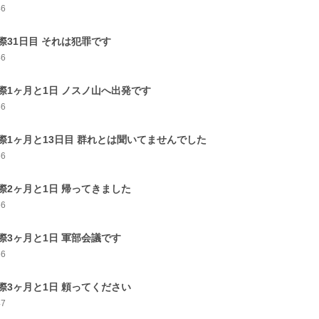
46
際31日目 それは犯罪です
46
際1ヶ月と1日 ノスノ山へ出発です
56
際1ヶ月と13日目 群れとは聞いてませんでした
56
際2ヶ月と1日 帰ってきました
56
際3ヶ月と1日 軍部会議です
56
際3ヶ月と1日 頼ってください
47