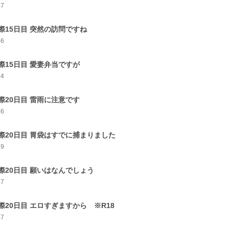
47
際15日目 突然の訪問ですね
46
際15日目 愛妻弁当ですが
54
際20日目 雷雨に注意です
46
際20日目 胃袋はすでに捕まりました
59
際20日目 願いはなんでしょう
57
際20日目 エロすぎますから ※R18
57