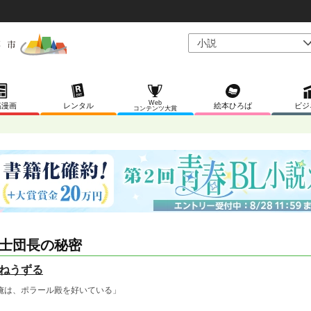
Web
稿漫画
レンタル
絵本ひろば
ビジ
コンテンツ大賞
士団長の秘密
ねうずる
俺は、ポラール殿を好いている」