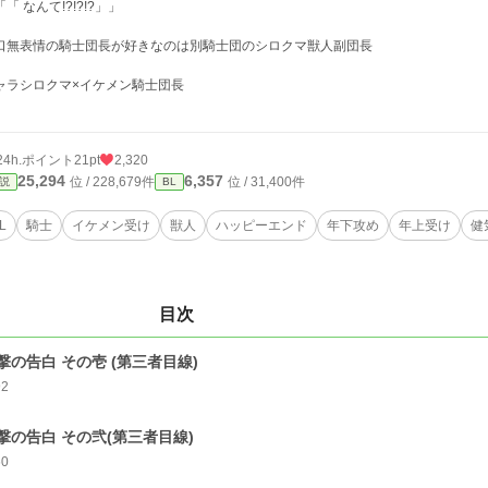
「 なんて!?!?!?」」
口無表情の騎士団長が好きなのは別騎士団のシロクマ獣人副団長
ャラシロクマ×イケメン騎士団長
24h.ポイント
21pt
2,320
25,294
6,357
位 / 228,679件
位 / 31,400件
説
BL
L
騎士
イケメン受け
獣人
ハッピーエンド
年下攻め
年上受け
健
目次
撃の告白 その壱 (第三者目線)
92
撃の告白 その弐(第三者目線)
60