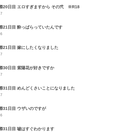
際20日目 エロすぎますから その弐 ※R18
57
際21日目 酔っぱらっていたんです
56
際21日目 嫁にしたくなりました
57
際30日目 紫陽花が好きですか
47
際31日目 めんどくさいことになりました
47
際31日目 ウザいのですが
46
際31日目 嘘はすぐわかります