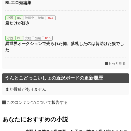
BLエロ短編集
小説
BL
連載中
短編
R18
君だけが好き
小説
BL
完結
短編
R15
異世界オークションで売られた俺、落札したのは昔助けた狼でし
た
もっと見る
うんとこどっこいしょの近況ボードの更新履歴
まだ投稿がありません
このコンテンツについて報告する
あなたにおすすめの小説