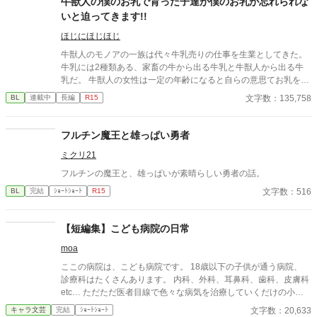
牛獣人の僕のお乳で育った子達が僕のお乳が忘れられな
いと迫ってきます!!
ほじにほじほじ
牛獣人のモノアの一族は代々牛乳売りの仕事を生業としてきた。
牛乳には2種類ある、家畜の牛から出る牛乳と牛獣人から出る牛
乳だ。 牛獣人の女性は一定の年齢になると自らの意思てお乳を出
すことが出来る。 そして、僕たち家族普段は家畜の牛の牛乳を売
文字数：135,758
BL
連載中
長編
R15
っているが母と姉達の牛乳は濃厚で喉越しや舌触りが良いお貴族
様に高値で売っていた。 ある日僕たち一家を呼んだお貴族様のご
子息様がお乳を呑まないと相談を受けたのが全ての始まりー 母や
フルチン魔王と雄っぱい勇者
姉達の牛乳を詰めた哺乳瓶を与えてみても、母や姉達のお乳を直
ミクリ21
接与えてみても飲んでくれない赤子。 そんな時ふと赤子と目が合
うと僕を見て何かを訴えてくるー 「え？僕のお乳が飲みたい
フルチンの魔王と、雄っぱいが素晴らしい勇者の話。
の？」 「僕はまだ子供でしかも男だからでないよ。」 「え？何言
文字数：516
BL
完結
ｼｮｰﾄｼｮｰﾄ
R15
ってるの姉さん達！僕のお乳に牛乳を垂らして飲ませてみろだな
んて！そんなの上手くいくわけ…え、飲んでるよ？え？」 そんな
こんなで、お乳を呑まない赤子が飲んだ噂は広がり他のお貴族様
【短編集】こども病院の日常
達にもうちの子がお乳を飲んでくれないの！と言う相談を受け
て、他のほとんどの子は母や姉達のお乳で飲んでくれる子だった
moa
けど何故か数人には僕のお乳がお気に召したようでー 昔お乳をあ
ここの病院は、こども病院です。 18歳以下の子供が通う病院、
たえた子達が僕のお乳が忘れられないと迫ってきます!! 「僕はお
診療科はたくさんあります。 内科、外科、耳鼻科、歯科、皮膚科
乳を貸しただけで牛乳は母さんと姉さん達のなのに！どうしてこ
etc… ただただ医者目線で色々な病気を治療していくだけの小説
うなった!?」 ＊ 総受けで、固定カプを決めるかはまだまだ不明で
です。 恋愛要素などは一切ありません。 密着病院24時！的な感
す。 いいね♡やお気に入り登録☆をしてくださいますと励みにな
文字数：20,633
キャラ文芸
完結
ｼｮｰﾄｼｮｰﾄ