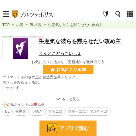
TOP
>
小説
>
BL小説
>
生意気な彼らを黙らせたい攻め主
BL
連載中
短編
R18
生意気な彼らを黙らせたい攻め主
うんとこどっこいしょ
お気に入りに追加して更新通知を受け取ろう
お気に入り追加
ゴリマッチョの攻め主が突然異世界トリップ。
男たちを攻めまくる話。
アホエロBL。
小説
228,781 位 / 228,781 件
24h.ポイント
0pt
256
BL
異世界
♡喘ぎ
アホエロ
頭空っぽにして読む小説
BL
31,415 位 / 31,415 件
お気に入り
23
アプリで読む
24h.ポイント
0 pt