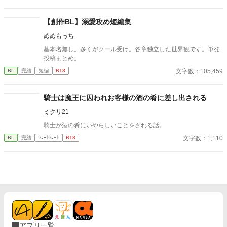
じです。 人物像などは表記していない為、読者様のご想像にお任
ります(＞＜) 誤字脱字、言葉使いが変な所がありましたら脳内変
せします。 ※泣く表現、痛い表現など嫌いな方は読むのをお控え
換して頂けますと幸いです。
ください。 歯科以外の医療知識はそこまで詳しくないのですみま
【創作BL】溺愛攻め短編集
せんがご了承ください。
めめもっち
基本名無し。多くがクール受け。各章独立した世界観です。単発
投稿まとめ。
文字数：105,459
BL
完結
短編
R18
騎士は魔王に囚われお客様の酒の肴に差し出される
ミクリ21
騎士が酒の肴にいやらしいことをされる話。
文字数：1,110
BL
完結
ｼｮｰﾄｼｮｰﾄ
R18
アプリ一覧