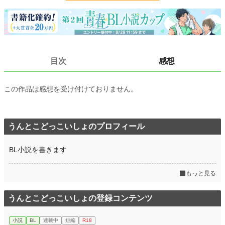
文字数
19,997
更新日時
2026.02.21 19:28
初回公開日時
2026.02.16 12:38
目次
感想
週間ポイント
126 pt (31,014 位)
月間ポイント
532 pt (33,774 位)
この作品は感想を受け付けておりません。
年間ポイント
14,029 pt (25,382 位)
累計ポイント
14,113 pt (83,494 位)
うんとこどっこいしょのプロフィール
BL小説を書きます
もっと見る
うんとこどっこいしょの登録コンテンツ
小説
BL
連載中
短編
R18